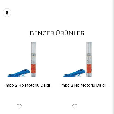
BENZER ÜRÜNLER
İmpo 2 Hp Motorlu Dalgıç Pompa 26 Metre Kablolu ve Panolu 78 mss 9 m³/h
İmpo 2 Hp Motorlu Dalgıç Pompa 26 Metre Kablolu ve Panolu 119 mss 6 m³/h