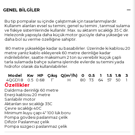
GENEL BILGILER
Bu tip pompalar su içinde çalıştırmak için tasarlanmışlardır.
Kullanım alanları evsel su temini, genel su temini , tarımsal sulama
ve fıskiye sistemlerinde kullanılır. Max. su aktarım sıcaklığı 35 C dir.
Helezonik yapısıyla daha küçük motor gücüyle daha yükseğe ve
daha bol su verme özelliğine sahiptir.
80 metre yüksekliğe kadar su basabilirler. Üzerinde ki kablosu 20
metre yanlız kablo ekleyerek 60 metre derinliğe kadar
indirilebilirler, saatte maksimum 2 ton su verebilir küçük çaplı
tarla sulamada bahçe sulama işlerinde evlerde su temini yada
hidrofor olarak da kullanılabilirler.
Model
Kw
HP
Çıkış
Q(m³/h)
0
0.5
1
1.5
1.8
3
4QGD1.8
0.5
0.68
1”
H
80
73
64
57
50
1
Özellikler
Daldırma derinliği 60 metre
Enerji kablosu 20 metre
Sarılabilir motor
Aktarılan sıvı sıcaklığı 35C
Çevre sıcaklığı 40C
Minimum kuyu çapı 4" 100 lük boru
Pompa gövdesi paslanmaz çelik
Difizör Paslanmaz çelik
Pompa süzgeci paslanmaz çelik