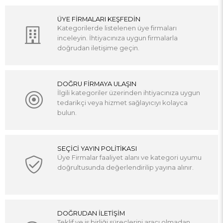
ÜYE FİRMALARI KEŞFEDİN
Kategorilerde listelenen üye firmaları
inceleyin. İhtiyacınıza uygun firmalarla
doğrudan iletişime geçin.
DOĞRU FİRMAYA ULAŞIN
İlgili kategoriler üzerinden ihtiyacınıza uygun
tedarikçi veya hizmet sağlayıcıyı kolayca
bulun.
SEÇİCİ YAYIN POLİTİKASI
Üye Firmalar faaliyet alanı ve kategori uyumu
doğrultusunda değerlendirilip yayına alınır.
DOĞRUDAN İLETİŞİM
Teklif ve iş birliği süreçlerini aracı olmadan