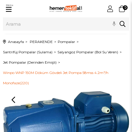
Menu
0
Anasayfa
PERAKENDE
Pompalar
Santrifüj Pompalar (Sulama)
Salyangoz Pompalar (Bol Su Veren)
Jet Pompalar (Derinden Emişli)
Winpo WNP 150M Döküm Gövdeli Jet Pompa 58mss 4.2m³/h
Monofaze(220)