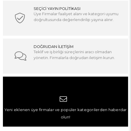
SEÇİCİ YAYIN POLİTİKASI
Üye Firmalar faaliyet alanı ve kategori uyumu
doğrultusunda değerlendirilip yayına alınır.
DOĞRUDAN İLETİŞİM
Teklif ve iş birliği süreçlerini aracı olmadan
yönetin. Firmalarla doğrudan iletişim kurun.
Yeni eklenen üye firmalar ve popüler kategorilerden haberdar
olun!