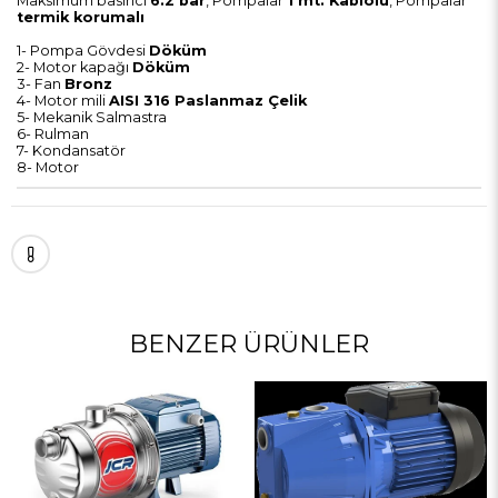
Maksimum basıncı
6.2 bar
, Pompalar
1 mt. Kablolu
, Pompalar
termik korumalı
1- Pompa Gövdesi
Döküm
2- Motor kapağı
Döküm
3- Fan
Bronz
4- Motor mili
AISI 316 Paslanmaz Çelik
5- Mekanik Salmastra
6- Rulman
7- Kondansatör
8- Motor
BENZER ÜRÜNLER