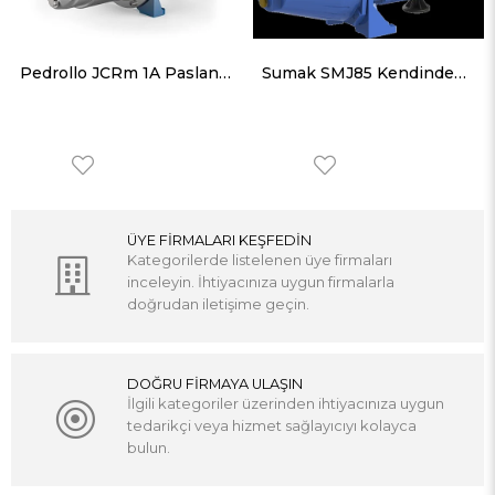
Pedrollo JCRm 1A Paslanmaz Gövdeli Jet Pompa 48 mss 3.6 m³/h
Sumak SMJ85 Kendinden Emişli Jet Pompa Monofaze (220V) 0.85HP
ÜYE FİRMALARI KEŞFEDİN
Kategorilerde listelenen üye firmaları
inceleyin. İhtiyacınıza uygun firmalarla
doğrudan iletişime geçin.
DOĞRU FİRMAYA ULAŞIN
İlgili kategoriler üzerinden ihtiyacınıza uygun
tedarikçi veya hizmet sağlayıcıyı kolayca
bulun.