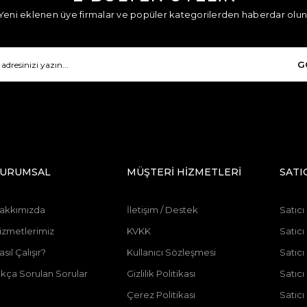
Yeni eklenen üye firmalar ve popüler kategorilerden haberdar olun
G
URUMSAL
MÜŞTERİ HİZMETLERİ
SATI
akkımızda
İletişim / Destek
Satıcı
izmetlerimiz
KVKK
Satıcı
asıl Çalışır?
Kullanıcı Sözleşmesi
Satıc
ıkça Sorulan Sorular
Gizlilik Politikası
Satıc
Çerez Politikası
Satıcı