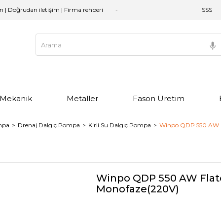
an | Doğrudan iletişim | Firma rehberi
SSS
e Mekanik
Metaller
Fason Üretim
mpa
Drenaj Dalgıç Pompa
Kirli Su Dalgıç Pompa
Winpo QDP 550 AW Fl
Winpo QDP 550 AW Flatö
Monofaze(220V)