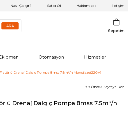
Nasıl Çalışır?
Satıcı Ol
Hakkımızda
İletişim
Sepetim
Ekipman
Otomasyon
Hizmetler
atörlü Drenaj Dalgıç Pompa 8mss 7.5m³/h Monofaze(220V)
< < Önceki Sayfaya Dön
rlü Drenaj Dalgıç Pompa 8mss 7.5m³/h