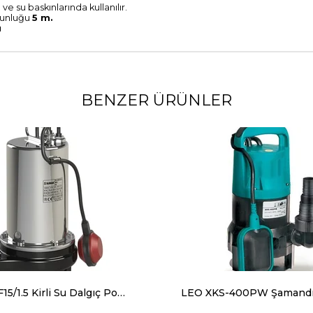
ve su baskınlarında kullanılır.
zunluğu
5 m.
ı
BENZER ÜRÜNLER
Sumak SDF15/1.5 Kirli Su Dalgıç Pompa Monofaze (220V) 1.5 Hp