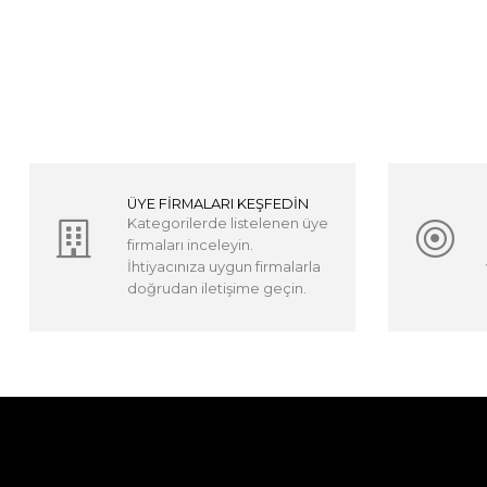
ÜYE FİRMALARI KEŞFEDİN
Kategorilerde listelenen üye
firmaları inceleyin.
İhtiyacınıza uygun firmalarla
doğrudan iletişime geçin.