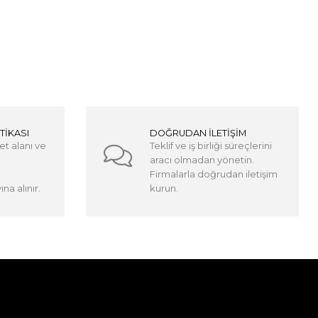
TİKASI
DOĞRUDAN İLETİŞİM
et alanı ve
Teklif ve iş birliği süreçlerini
aracı olmadan yönetin.
Firmalarla doğrudan iletişim
na alınır.
kurun.