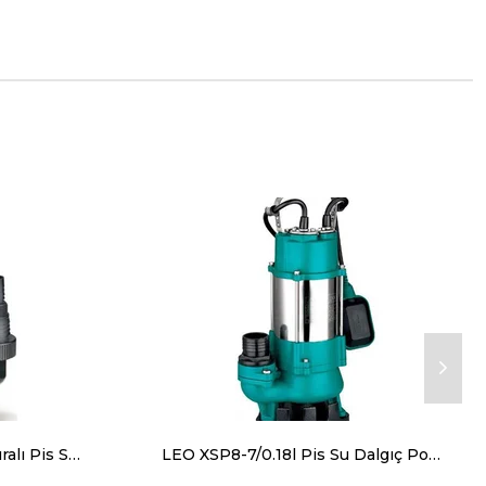
LEO XKS-400PW Şamandıralı Pis Su Dalgıç Pompa 125 lt/dk 4.8mss
LEO XSP8-7/0.18l Pis Su Dalgıç Pompa 133 lt/dk 7mss