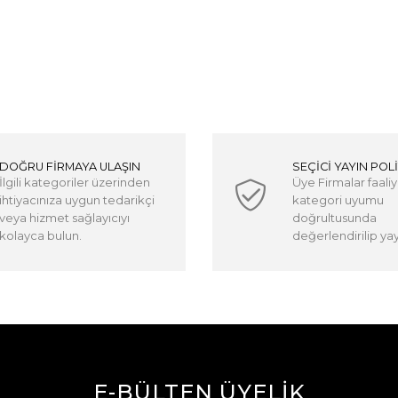
DOĞRU FİRMAYA ULAŞIN
SEÇİCİ YAYIN POLİ
İlgili kategoriler üzerinden
Üye Firmalar faaliy
ihtiyacınıza uygun tedarikçi
kategori uyumu
veya hizmet sağlayıcıyı
doğrultusunda
kolayca bulun.
değerlendirilip yayı
E-BÜLTEN ÜYELİK