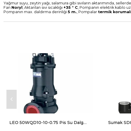
Yağmur suyu, zeytin yağı, salamura gibi sıvıların aktarımında, sellerde 
Fan
Noryl
, Aktarılan sıvı sıcaklığı
+35 ° C
, Pompanın elektrik kablo u
Pompanın max. daldırma derinliği
5 m.
, Pompalar
termik korumal
LEO 50WQD10-10-0.75 Pis Su Dalgıç Pompa 220V 28 m³/h 13 mss