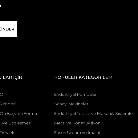
!
ÖNDER
CILAR İÇİN
POPÜLER KATEGORİLER
 Ol
Endüstriyel Pompalar
 Rehberi
Sanayi Makineleri
ı Ön Başvuru Formu
Endüstriyel Tesisat ve Mekanik Sistemler
ı Üye Sözleşmesi
Metal ve Konstrüksiyon
 Destek
Fason Üretim ve İmalat