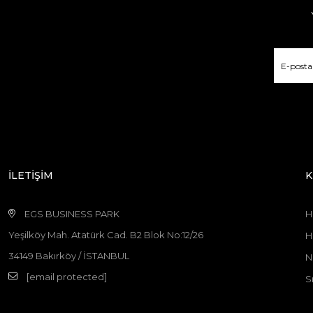
İLETİŞİM
K
EGS BUSINESS PARK
H
Yeşilköy Mah. Atatürk Cad. B2 Blok No:12/26
H
34149 Bakırköy / İSTANBUL
N
[email protected]
S