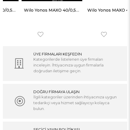
Wilo Yonos MAXO 40/0,5-12 Frekans Konvertörlü Sirkülasyon Pompası 13 mss 24,8 m³/h
Wilo Yonos MAXO 40/0,5-16 Frekans Konvertörlü Sirkülasyon Pompası 17.5 mss 28.5 m³/h
ÜYE FİRMALARI KEŞFEDİN
Kategorilerde listelenen üye firmaları
inceleyin. İhtiyacınıza uygun firmalarla
doğrudan iletişime geçin.
DOĞRU FİRMAYA ULAŞIN
İlgili kategoriler üzerinden ihtiyacınıza uygun
tedarikçi veya hizmet sağlayıcıyı kolayca
bulun.
SEÇİCİ YAYIN POLİTİKASI