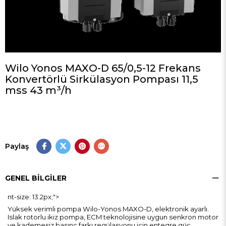
Wilo Yonos MAXO-D 65/0,5-12 Frekans
Konvertörlü Sirkülasyon Pompası 11,5
mss 43 m³/h
Paylaş
GENEL BILGILER
nt-size: 13.2px;">
Yüksek verimli pompa Wilo-Yonos MAXO-D, elektronik ayarlı.
Islak rotorlu ikiz pompa, ECM teknolojisine uygun senkron motor
ve kademesiz basınç farkı regülasyonu için entegre güç