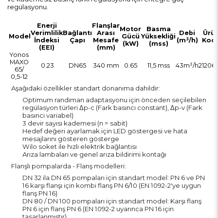
regülasyonu.
Enerji
Flanşlar
Motor
Basma
Verimlilik
Bağlantı
Arası
Debi
Ürü
Model
Gücü
Yüksekliği
İndeksi
Çapı
Mesafe
(m³/h)
Kod
(kW)
(mss)
(EEI)
(mm)
Yonos
MAXO
0.23
DN65
340 mm
0.65
11,5 mss
43m³/h
21206
65/
0,5-12
Aşağıdaki özellikler standart donanıma dahildir:
Optimum randıman adaptasyonu için önceden seçilebilen
regülasyon türleri Δp-c (Fark basıncı constant), Δp-v (Fark
basıncı variabel)
3 devir sayısı kademesi (n = sabit)
Hedef değeri ayarlamak için LED göstergesi ve hata
mesajlarını gösteren gösterge
Wilo soket ile hızlı elektrik bağlantısı
Arıza lambaları ve genel arıza bildirimi kontağı
Flanşlı pompalarda - Flanş modelleri:
DN 32 ila DN 65 pompaları için standart model: PN 6 ve PN
16 karşı flanşı için kombi flanş PN 6/10 (EN 1092-2'ye uygun
flanş PN 16)
DN 80 / DN 100 pompaları için standart model: Karşı flanş
PN 6 için flanş PN 6 (EN 1092-2 uyarınca PN 16 için
tasarlanmıştır)