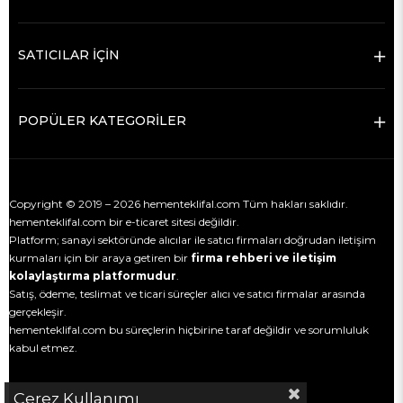
SATICILAR İÇİN
POPÜLER KATEGORİLER
Copyright © 2019 – 2026 hementeklifal.com Tüm hakları saklıdır.
hementeklifal.com bir e-ticaret sitesi değildir.
Platform; sanayi sektöründe alıcılar ile satıcı firmaları doğrudan iletişim
kurmaları için bir araya getiren bir
firma rehberi ve iletişim
kolaylaştırma platformudur
.
Satış, ödeme, teslimat ve ticari süreçler alıcı ve satıcı firmalar arasında
gerçekleşir.
hementeklifal.com bu süreçlerin hiçbirine taraf değildir ve sorumluluk
kabul etmez.
Çerez Kullanımı