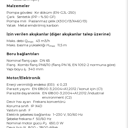
Malzemeler
Pompa gövdesi
Kır döküm (EN-GJL-250)
Çark
Sentetik (PP – % 50 GF)
Pompa mili
Paslanmaz çelik (X30Cr13/X46Cr13)
Yatak
Metal emdirilmiş karbon
İzin verilen akışkanlar (diğer akışkanlar talep üzerine)
Maks. debi
Q
43 m3/h
max
Maks. basma yüksekliği
H
11,5 m
max
Boru bağlantıları
Nominal flanş çapı
DN 65
Flanş
Kombi flanş PN6/10 (flanş PN 16, EN 1092-2 normuna göre)
Yapı boyu
l
340 mm
0
Motor/Elektronik
Enerji verimliliği endeksi (EEI)
≤ 0,23
Parazit yayını
EN 61800-3;2004+A1;2012 / konut için (C1)
Parazite dayanıklılık
EN 61800-3;2004+A1;2012 /industrial
environment (C2)
Devir hısı ayarı
Frekans konvertörü
Koruma sınıfı
IP X4D
Yalıtım sınıfı
F
Elektrik şebekesi bağlantısı
1~230 V, 50/60 Hz
Şebeke frekansı
f
50/60 Hz
Nominal motor gücü
P
650,0 W
2
Devir hızı
N
800 - 2800 d/dak