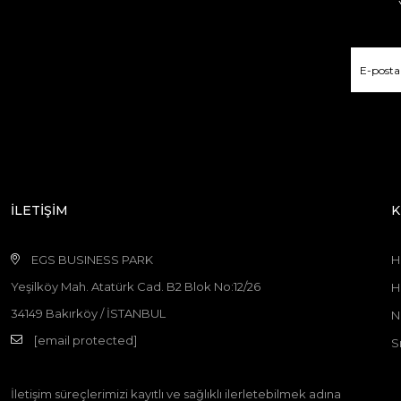
İLETİŞİM
K
EGS BUSINESS PARK
H
Yeşilköy Mah. Atatürk Cad. B2 Blok No:12/26
H
34149 Bakırköy / İSTANBUL
N
[email protected]
S
İletişim süreçlerimizi kayıtlı ve sağlıklı ilerletebilmek adına