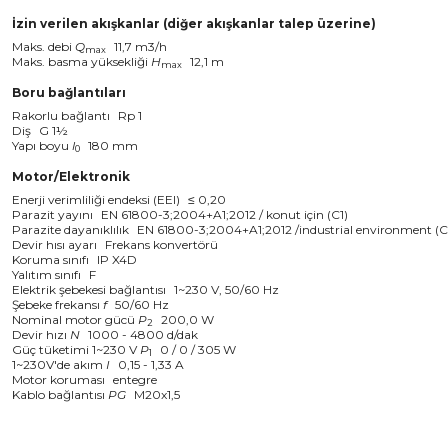
İzin verilen akışkanlar (diğer akışkanlar talep üzerine)
Maks. debi
Q
11,7 m3/h
max
Maks. basma yüksekliği
H
12,1 m
max
Boru bağlantıları
Rakorlu bağlantı
Rp 1
Diş
G 1½
Yapı boyu
l
180 mm
0
Motor/Elektronik
Enerji verimliliği endeksi (EEI)
≤ 0,20
Parazit yayını
EN 61800-3;2004+A1;2012 / konut için (C1)
Parazite dayanıklılık
EN 61800-3;2004+A1;2012 /industrial environment (C
Devir hısı ayarı
Frekans konvertörü
Koruma sınıfı
IP X4D
Yalıtım sınıfı
F
Elektrik şebekesi bağlantısı
1~230 V, 50/60 Hz
Şebeke frekansı
f
50/60 Hz
Nominal motor gücü
P
200,0 W
2
Devir hızı
N
1000 - 4800 d/dak
Güç tüketimi 1~230 V
P
0 / 0 / 305 W
1
1~230V'de akım
I
0,15 - 1,33 A
Motor koruması
entegre
Kablo bağlantısı
PG
M20x1,5