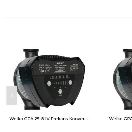
Welko GPA 25-8 IV Frekans Konvertörlü Sirkülasyon Pompası 8 mss 6.5 m3/h