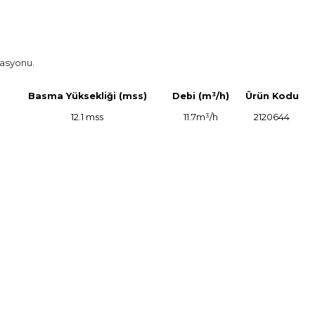
lasyonu.
Basma Yüksekliği (mss)
Debi (m³/h)
Ürün Kodu
12.1 mss
11.7m³/h
2120644