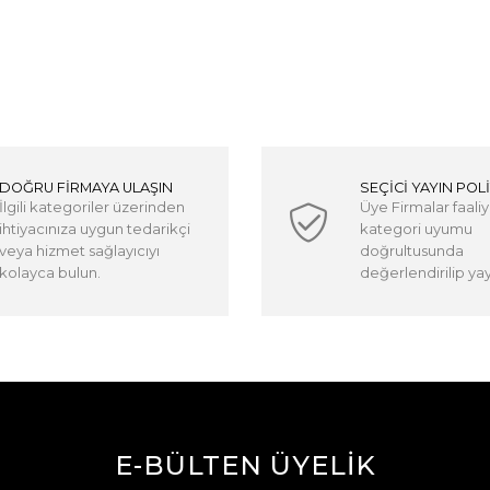
DOĞRU FİRMAYA ULAŞIN
SEÇİCİ YAYIN POLİ
İlgili kategoriler üzerinden
Üye Firmalar faaliy
ihtiyacınıza uygun tedarikçi
kategori uyumu
veya hizmet sağlayıcıyı
doğrultusunda
kolayca bulun.
değerlendirilip yayı
E-BÜLTEN ÜYELİK