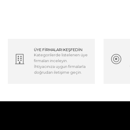
ÜYE FİRMALARI KEŞFEDİN
Kategorilerde listelenen üye
firmaları inceleyin.
İhtiyacınıza uygun firmalarla
doğrudan iletişime geçin.