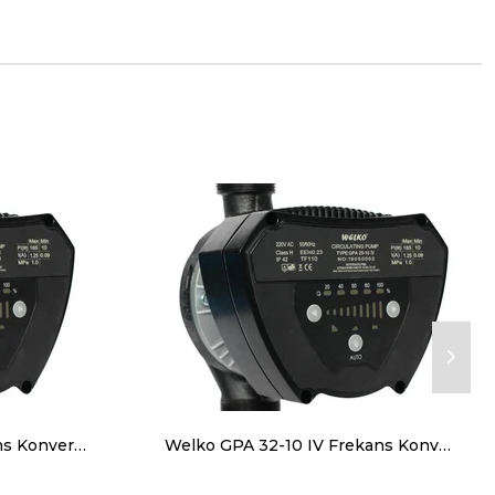
Welko GPA 32-8 IV Frekans Konvertörlü Sirkülasyon Pompası 8 mss 8 m3/h
Welko GPA 32-10 IV Frekans Konvertörlü Sirkülasyon Pompası 10 mss 10 m3/h