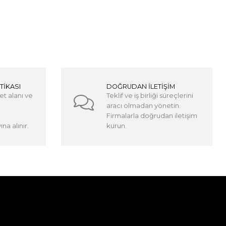
TİKASI
DOĞRUDAN İLETİŞİM
et alanı ve
Teklif ve iş birliği süreçlerini
aracı olmadan yönetin.
Firmalarla doğrudan iletişim
na alınır.
kurun.