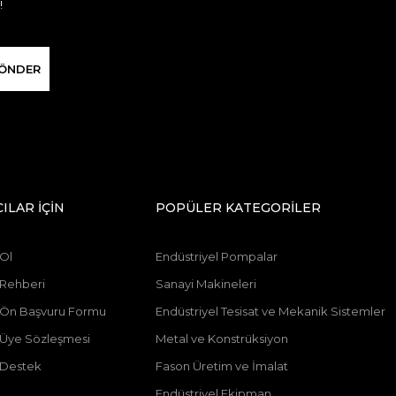
!
ÖNDER
CILAR İÇİN
POPÜLER KATEGORİLER
 Ol
Endüstriyel Pompalar
 Rehberi
Sanayi Makineleri
ı Ön Başvuru Formu
Endüstriyel Tesisat ve Mekanik Sistemler
ı Üye Sözleşmesi
Metal ve Konstrüksiyon
 Destek
Fason Üretim ve İmalat
Endüstriyel Ekipman