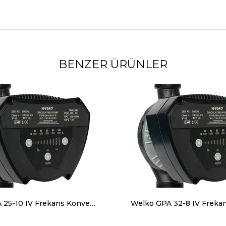
BENZER ÜRÜNLER
Welko GPA 25-10 IV Frekans Konvertörlü Sirkülasyon Pompası 10 mss 7 m3/h