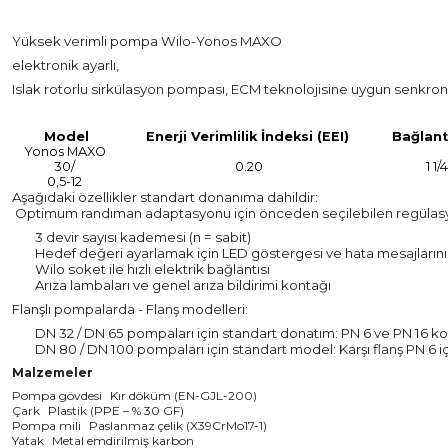
Yüksek verimli pompa Wilo-Yonos MAXO
elektronik ayarlı,
Islak rotorlu sirkülasyon pompası, ECM teknolojisine uygun senkro
Model
Enerji Verimlilik İndeksi (EEI)
Bağlant
Yonos MAXO
30/
0.20
1 1/
0,5-12
Aşağıdaki özellikler standart donanıma dahildir:
Optimum randıman adaptasyonu için önceden seçilebilen regülasyon t
3 devir sayısı kademesi (n = sabit)
Hedef değeri ayarlamak için LED göstergesi ve hata mesajların
Wilo soket ile hızlı elektrik bağlantısı
Arıza lambaları ve genel arıza bildirimi kontağı
Flanşlı pompalarda - Flanş modelleri:
DN 32 / DN 65 pompaları için standart donatım: PN 6 ve PN 16 kont
DN 80 / DN 100 pompaları için standart model: Karşı flanş PN 6 içi
Malzemeler
Pompa gövdesi
Kır döküm (EN-GJL-200)
Çark
Plastik (PPE – % 30 GF)
Pompa mili
Paslanmaz çelik (X39CrMo17-1)
Yatak
Metal emdirilmiş karbon