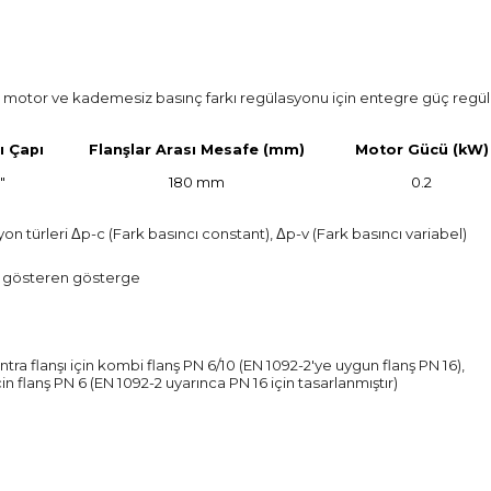
n motor ve kademesiz basınç farkı regülasyonu için entegre güç regü
ı Çapı
Flanşlar Arası Mesafe (mm)
Motor Gücü (kW)
4"
180 mm
0.2
ürleri Δp-c (Fark basıncı constant), Δp-v (Fark basıncı variabel)
ı gösteren gösterge
ra flanşı için kombi flanş PN 6/10 (EN 1092-2'ye uygun flanş PN 16),
n flanş PN 6 (EN 1092-2 uyarınca PN 16 için tasarlanmıştır)