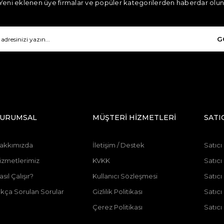
Yeni eklenen üye firmalar ve popüler kategorilerden haberdar olun
G
URUMSAL
MÜŞTERİ HİZMETLERİ
SATI
akkımızda
İletişim / Destek
Satıcı
izmetlerimiz
KVKK
Satıcı
asıl Çalışır?
Kullanıcı Sözleşmesi
Satıc
ıkça Sorulan Sorular
Gizlilik Politikası
Satıc
Çerez Politikası
Satıcı