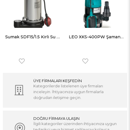
Sumak SDF15/1.5 Kirli Su Dalgıç Pompa Monofaze (220V) 1.5 Hp
LEO XKS-400PW Şamandıralı Pis Su Dalgıç Pompa 125 lt/dk 4.8mss
ÜYE FİRMALARI KEŞFEDİN
Kategorilerde listelenen üye firmaları
inceleyin. İhtiyacınıza uygun firmalarla
doğrudan iletişime geçin.
DOĞRU FİRMAYA ULAŞIN
İlgili kategoriler üzerinden ihtiyacınıza uygun
tedarikçi veya hizmet sağlayıcıyı kolayca