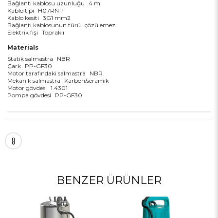
Bağlantı kablosu uzunluğu
4 m
Kablo tipi
H07RN-F
Kablo kesiti
3G1 mm2
Bağlantı kablosunun türü
çözülemez
Elektrik fişi
Topraklı
Materials
Statik salmastra
NBR
Çark
PP-GF30
Motor tarafındaki salmastra
NBR
Mekanik salmastra
Karbon/seramik
Motor gövdesi
1.4301
Pompa gövdesi
PP-GF30
BENZER ÜRÜNLER