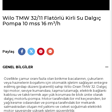
Wilo TMW 32/11 Flatörlü Kirli Su Dalgıç
Pompa 10 mss 16 m³/h
Paylaş
GENEL BILGILER
Özellikle çamur oranı fazla olan birikme bacalarının, çukurların
veya haznelerin boşaltımı için otomatik işletim sağlayan entegre
edilmiş girdap düzeni (patentli) sahip Wilo-Drain TMW 32. Dalgıç
tipi motor, seviye kumandası, taşıma tutamağı, elektrik bağlantı
kablosu ve takılı termik aşırı yük koruması ile blok ünite olarak
dalgıç motorlu pompa. Motor tarafındaki bir mil keçesinden, bir
yağ kesme odasından ve pompa tarafındaki bir mekanik
salmastradan oluşan mil yalıtımı ve ceket soğutmalı elektrikli
motor sayesinde yüksek işletim güvenilirliği.