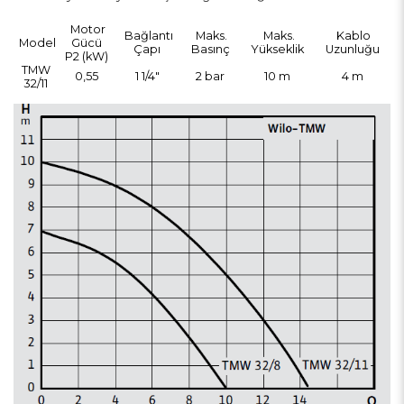
Motor
Bağlantı
Maks.
Maks.
Kablo
Model
Gücü
Çapı
Basınç
Yükseklik
Uzunluğu
P2 (kW)
TMW
0,55
1 1/4"
2 bar
10 m
4 m
32/11