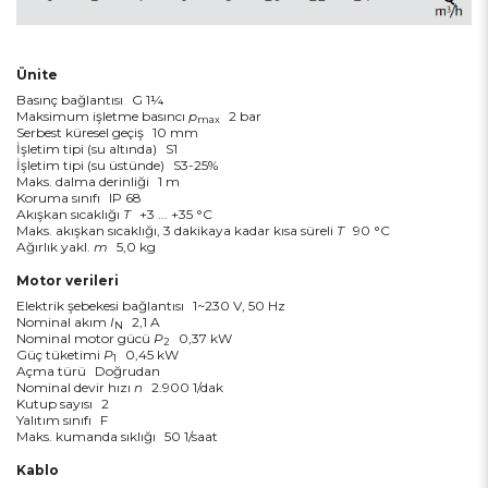
Ünite
Basınç bağlantısı
G 1¼
Maksimum işletme basıncı
p
2 bar
max
Serbest küresel geçiş
10 mm
İşletim tipi (su altında)
S1
İşletim tipi (su üstünde)
S3-25%
Maks. dalma derinliği
1 m
Koruma sınıfı
IP 68
Akışkan sıcaklığı
T
+3 ... +35 °C
Maks. akışkan sıcaklığı, 3 dakikaya kadar kısa süreli
T
90 °C
Ağırlık yakl.
m
5,0 kg
Motor verileri
Elektrik şebekesi bağlantısı
1~230 V, 50 Hz
Nominal akım
I
2,1 A
N
Nominal motor gücü
P
0,37 kW
2
Güç tüketimi
P
0,45 kW
1
Açma türü
Doğrudan
Nominal devir hızı
n
2.900 1/dak
Kutup sayısı
2
Yalıtım sınıfı
F
Maks. kumanda sıklığı
50 1/saat
Kablo