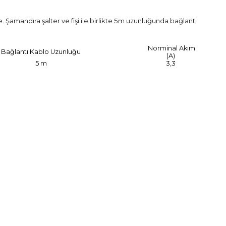
e. Şamandıra şalter ve fişi ile birlikte 5m uzunluğunda bağlantı
Norminal Akım
Bağlantı Kablo Uzunluğu
(A)
5 m
3,3