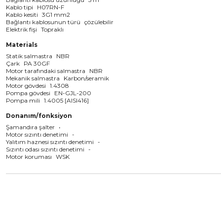
Kablo tipi
H07RN-F
Kablo kesiti
3G1 mm2
Bağlantı kablosunun türü
çözülebilir
Elektrik fişi
Topraklı
Materials
Statik salmastra
NBR
Çark
PA 30GF
Motor tarafındaki salmastra
NBR
Mekanik salmastra
Karbon/seramik
Motor gövdesi
1.4308
Pompa gövdesi
EN-GJL-200
Pompa mili
1.4005 [AISI416]
Donanım/fonksiyon
Şamandıra şalter
•
Motor sızıntı denetimi
-
Yalıtım haznesi sızıntı denetimi
-
Sızıntı odası sızıntı denetimi
-
Motor koruması
WSK