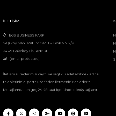
İLETİŞİM
K
EGS BUSINESS PARK
H
Yeşilköy Mah. Atatürk Cad. B2 Blok No:12/26
H
34149 Bakırköy / İSTANBUL
N
[email protected]
S
İletişim süreçlerimizi kayıtlı ve sağlıklı ilerletebilmek adına
taleplerinizi e-posta üzerinden iletmenizi rica ederiz.
Mesajlarınıza en geç 24-48 saat içerisinde dönüş sağlanır.