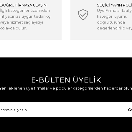
DOĞRU FİRMAYA ULAŞIN
SEÇİCİ YAYIN POLİ
İlgili kategoriler üzerinden
Üye Firmalar faaliy
ihtiyacınıza uygun tedarikçi
kategori uyumu
veya hizmet sağlayıcıyı
doğrultusunda
kolayca bulun.
değerlendirilip yayı
E-BÜLTEN ÜYELİK
Yeni eklenen üye firmalar ve popüler kategorilerden haberdar olun
G