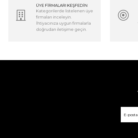
ÜYE FİRMALARI KEŞFEDİN
Kategorilerde listelenen üye
firmaları inceleyin.
İhtiyacınıza uygun firmalarla
doğrudan iletişime geçin.