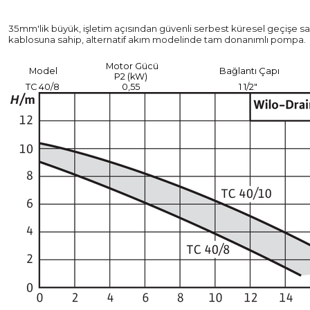
35mm'lik büyük, işletim açısından güvenli serbest küresel geçişe sahip
kablosuna sahip, alternatif akım modelinde tam donanımlı pompa.
Motor Gücü
Model
Bağlantı Çapı
P2 (kW)
TC 40/8
0,55
1 1/2"