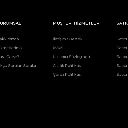
URUMSAL
MÜŞTERİ HİZMETLERİ
SATI
akkımızda
İletişim / Destek
Satıcı
izmetlerimiz
KVKK
Satıcı
asıl Çalışır?
Kullanıcı Sözleşmesi
Satıc
ıkça Sorulan Sorular
Gizlilik Politikası
Satıc
Çerez Politikası
Satıcı