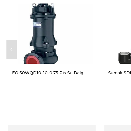
LEO 50WQD10-10-0.75 Pis Su Dalgıç Pompa 220V 28 m³/h 13 mss