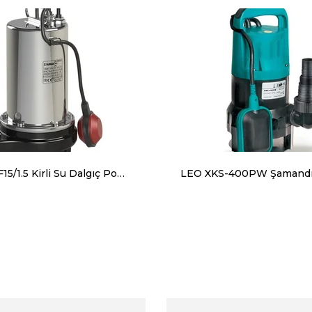
Sumak SDF15/1.5 Kirli Su Dalgıç Pompa Monofaze (220V) 1.5 Hp