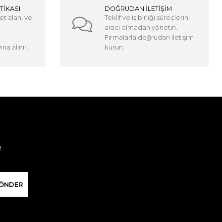
TİKASI
DOĞRUDAN İLETİŞİM
et alanı ve
Teklif ve iş birliği süreçlerini
aracı olmadan yönetin.
Firmalarla doğrudan iletişim
na alınır.
kurun.
!
ÖNDER