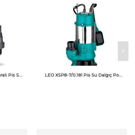
LEO XKS-400PW Şamandıralı Pis Su Dalgıç Pompa 125 lt/dk 4.8mss
LEO XSP8-7/0.18l Pis Su Dalgıç Pompa 133 lt/dk 7mss