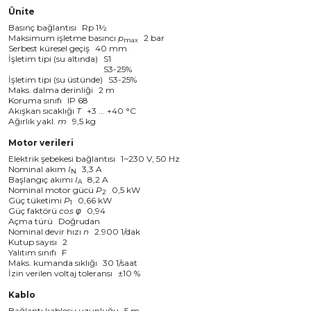
Ünite
Basınç bağlantısı
Rp 1½
Maksimum işletme basıncı
p
2 bar
max
Serbest küresel geçiş
40 mm
İşletim tipi (su altında)
S1
S3-25%
İşletim tipi (su üstünde)
S3-25%
Maks. dalma derinliği
2 m
Koruma sınıfı
IP 68
Akışkan sıcaklığı
T
+3 ... +40 °C
Ağırlık yakl.
m
9,5 kg
Motor verileri
Elektrik şebekesi bağlantısı
1~230 V, 50 Hz
Nominal akım
I
3,3 A
N
Başlangıç akımı
I
8,2 A
A
Nominal motor gücü
P
0,5 kW
2
Güç tüketimi
P
0,66 kW
1
Güç faktörü
cos φ
0,94
Açma türü
Doğrudan
Nominal devir hızı
n
2.900 1/dak
Kutup sayısı
2
Yalıtım sınıfı
F
Maks. kumanda sıklığı
30 1/saat
İzin verilen voltaj toleransı
±10 %
Kablo
Bağlantı kablosu uzunluğu
5 m