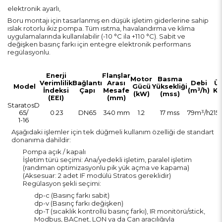
elektronik ayarlı,
Boru montajı için tasarlanmış en düşük işletim giderlerine sahip
ıslak rotorlu ikiz pompa. Tüm ısıtma, havalandırma ve klima
uygulamalarında kullanılabilir (-10 °C ila +110 °C). Sabit ve
değişken basınç farkı için entegre elektronik performans
regülasyonlu.
Enerji
Flanşlar
Motor
Basma
Verimlilik
Bağlantı
Arası
Debi
Ü
Model
Gücü
Yüksekliği
İndeksi
Çapı
Mesafe
(m³/h)
K
(kW)
(mss)
(EEI)
(mm)
StaratosD
65/
0.23
DN65
340 mm
1.2
17 mss
79m³/h
215
1-16
Aşağıdaki işlemler için tek düğmeli kullanım özelliği de standart
donanıma dahildir:
Pompa açık / kapalı
İşletim türü seçimi: Ana/yedekli işletim, paralel işletim
(randıman optimizasyonlu pik yük açma ve kapama)
(Aksesuar: 2 adet IF modülü Stratos gereklidir)
Regülasyon şekli seçimi:
dp-c (Basınç farkı sabit)
dp-v (Basınç farkı değişken)
dp-T (sıcaklık kontrollü basınç farkı), IR monitörü/stick,
Modbus, BACnet, LON ya da Can aracılığıyla