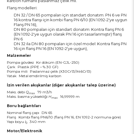
karbon rulmanlı paslanmaz çelik mil.
Flanş modelleri:
DN 32 / DN 65 pompaları için standart donatım: PN 6 ve PN
16 kontra flanşı için kombi flanş PN 6/10 (EN 1092-2'ye uygun
Flanş PN 16),
DN 80 pompaları için standart donatım: Kontra flanş PN 6
(EN 1092-2'ye uygun olarak PN 16 için tasarlanmıştır) flanş
PN 6
DN 32 ila DN 80 pompaları için özel model: Kontra flanş PN
16 için flanş PN 16 (EN 1092-2'ye uygun),
Malzemeler
Pompa gövdesi
Kır döküm (EN-GJL-250)
Çark
Plastik (PPE – % 30 GF)
Pompa mili
Paslanmaz çelik (X30Cr13/X46Cr13)
Yatak
Metal emdirilmiş karbon
İzin verilen akışkanlar (diğer akışkanlar talep üzerine)
Maks. debi
Q
79 m3/h
max
Maks. basma yüksekliği
H
16,99999 m
max
Boru bağlantıları
Nominal flanş çapı
DN 65
Flanş
Kombi flanş PN6/10 (flanş PN 16, EN 1092-2 normuna göre)
Yapı boyu
l
340 mm
0
Motor/Elektronik