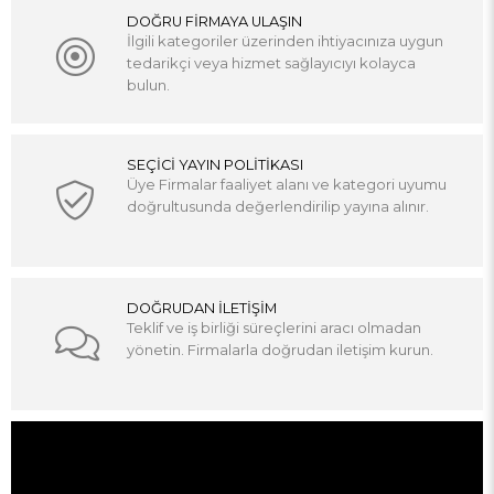
DOĞRU FİRMAYA ULAŞIN
İlgili kategoriler üzerinden ihtiyacınıza uygun
tedarikçi veya hizmet sağlayıcıyı kolayca
bulun.
SEÇİCİ YAYIN POLİTİKASI
Üye Firmalar faaliyet alanı ve kategori uyumu
doğrultusunda değerlendirilip yayına alınır.
DOĞRUDAN İLETİŞİM
Teklif ve iş birliği süreçlerini aracı olmadan
yönetin. Firmalarla doğrudan iletişim kurun.