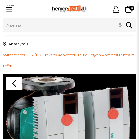
Menu
0
Anasayfa
Wilo Stratos-D 65/1-16 Frekans Konvertörlü Sirkülasyon Pompası 17 mss 79
m³/h