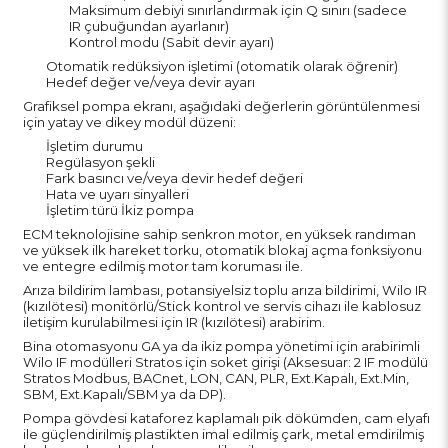
Maksimum debiyi sınırlandırmak için Q sınırı (sadece
IR çubuğundan ayarlanır)
Kontrol modu (Sabit devir ayarı)
Otomatik redüksiyon işletimi (otomatik olarak öğrenir)
Hedef değer ve/veya devir ayarı
Grafiksel pompa ekranı, aşağıdaki değerlerin görüntülenmesi
için yatay ve dikey modül düzeni:
İşletim durumu
Regülasyon şekli
Fark basıncı ve/veya devir hedef değeri
Hata ve uyarı sinyalleri
İşletim türü İkiz pompa
ECM teknolojisine sahip senkron motor, en yüksek randıman
ve yüksek ilk hareket torku, otomatik blokaj açma fonksiyonu
ve entegre edilmiş motor tam koruması ile.
Arıza bildirim lambası, potansiyelsiz toplu arıza bildirimi, Wilo IR
(kızılötesi) monitörlü/Stick kontrol ve servis cihazı ile kablosuz
iletişim kurulabilmesi için IR (kızılötesi) arabirim.
Bina otomasyonu GA ya da ikiz pompa yönetimi için arabirimli
Wilo IF modülleri Stratos için soket girişi (Aksesuar: 2 IF modülü
Stratos Modbus, BACnet, LON, CAN, PLR, Ext.Kapalı, Ext.Min,
SBM, Ext.Kapalı/SBM ya da DP).
Pompa gövdesi kataforez kaplamalı pik dökümden, cam elyafı
ile güçlendirilmiş plastikten imal edilmiş çark, metal emdirilmiş