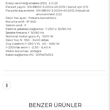
Enerji verimliliği endeksi (EEI)
≤ 0,23
Parazit yayını
EN 61800-3;2004+A1;2012 / konut için (C1)
Parazite dayanıklılık
EN 61800-3;2004+A1;2012 /industrial
environment (C2)
Devir hısı ayarı
Frekans konvertörü
Koruma sınıfı
IP X4D
Yalıtım sınıfı
F
Elektrik şebekesi bağlantısı
1~230 V, 50/60 Hz
Şebeke frekansı
f
50/60 Hz
Nominal motor gücü
P
1200 W
2
Devir hızı
N
950 - 3400 d/dak
Güç tüketimi 1~230 V
P
40 - 1450 W
1
1~230V'de akım
I
0,30 - 6,40 A
Motor koruması
entegre
Kablo bağlantısı
PG
1x7/1x9/1x13,5
BENZER ÜRÜNLER