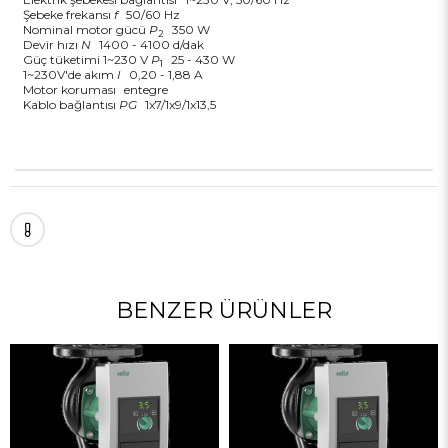
Şebeke frekansı
f
50/60 Hz
Nominal motor gücü
P
350 W
2
Devir hızı
N
1400 - 4100 d/dak
Güç tüketimi 1~230 V
P
25 - 430 W
1
1~230V'de akım
I
0,20 - 1,88 A
Motor koruması
entegre
Kablo bağlantısı
PG
1x7/1x9/1x13,5
BENZER ÜRÜNLER