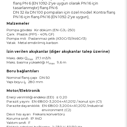
flanş PN 6 (EN 1092-2'ye uygun olarak PN 16 için
tasarlanmıştır) flanş PN 6
DN 32 ila DN 100 pompaları için özel model: Kontra flanş
PN 16 için flanş PN 16 (EN 1092-2'ye uygun),
Malzemeler
Pompa gövdesi
Kır döküm (EN-GJL-250)
Çark
Plastik (PPS - 40% GF)
Pompa mili
Paslanmaz çelik (X30Cr13/X46Cr13)
Yatak
Metal emdirilmiş karbon
İzin verilen akışkanlar (diğer akışkanlar talep üzerine)
Maks. debi
Q
27,1 m3/h
max
Maks. basma yüksekliği
H
9,6 m
max
Boru bağlantıları
Nominal flanş çapı
DN 50
Yapı boyu
l
280 mm
0
Motor/Elektronik
Enerji verimliliği endeksi (EEI)
≤ 0,20
Parazit yayını
EN 61800-3;2004+A1;2012 / konut için (C1)
Parazite dayanıklılık
EN 61800-3;2004+A1;2012 /industrial
environment (C2)
Devir hısı ayarı
Frekans konvertörü
Koruma sınıfı
IP X4D
Yalıtım sınıfı
F
Elektrik şebekesi bağlantısı
1~230 V, 50/60 Hz