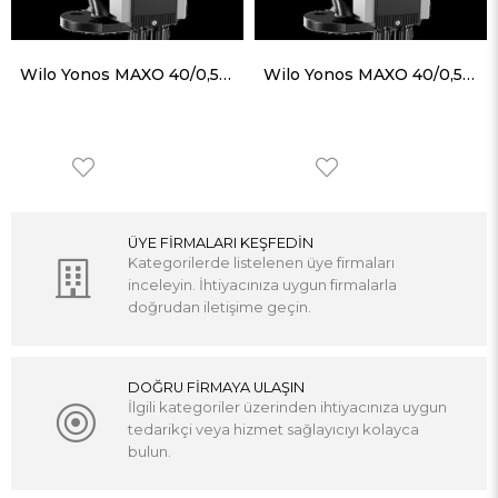
Wilo Yonos MAXO 40/0,5-4 Frekans Konvertörlü Sirkülasyon Pompası 5.4 mss 12.7 m³/h
Wilo Yonos MAXO 40/0,5-8 Frekans Konvertörlü Sirkülasyon Pompası 8.5 mss 18.2 m³/h
ÜYE FİRMALARI KEŞFEDİN
Kategorilerde listelenen üye firmaları
inceleyin. İhtiyacınıza uygun firmalarla
doğrudan iletişime geçin.
DOĞRU FİRMAYA ULAŞIN
İlgili kategoriler üzerinden ihtiyacınıza uygun
tedarikçi veya hizmet sağlayıcıyı kolayca
bulun.