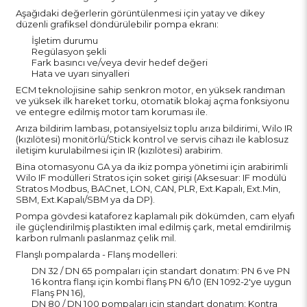
Aşağıdaki değerlerin görüntülenmesi için yatay ve dikey
düzenli grafiksel döndürülebilir pompa ekranı:
İşletim durumu
Regülasyon şekli
Fark basıncı ve/veya devir hedef değeri
Hata ve uyarı sinyalleri
ECM teknolojisine sahip senkron motor, en yüksek randıman
ve yüksek ilk hareket torku, otomatik blokaj açma fonksiyonu
ve entegre edilmiş motor tam koruması ile.
Arıza bildirim lambası, potansiyelsiz toplu arıza bildirimi, Wilo IR
(kızılötesi) monitörlü/Stick kontrol ve servis cihazı ile kablosuz
iletişim kurulabilmesi için IR (kızılötesi) arabirim.
Bina otomasyonu GA ya da ikiz pompa yönetimi için arabirimli
Wilo IF modülleri Stratos için soket girişi (Aksesuar: IF modülü
Stratos Modbus, BACnet, LON, CAN, PLR, Ext.Kapalı, Ext.Min,
SBM, Ext.Kapalı/SBM ya da DP).
Pompa gövdesi kataforez kaplamalı pik dökümden, cam elyafı
ile güçlendirilmiş plastikten imal edilmiş çark, metal emdirilmiş
karbon rulmanlı paslanmaz çelik mil.
Flanşlı pompalarda - Flanş modelleri:
DN 32 / DN 65 pompaları için standart donatım: PN 6 ve PN
16 kontra flanşı için kombi flanş PN 6/10 (EN 1092-2'ye uygun
Flanş PN 16),
DN 80 / DN 100 pompaları için standart donatım: Kontra