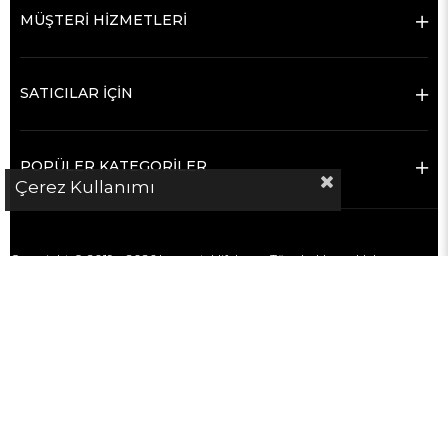
MÜŞTERİ HİZMETLERİ
SATICILAR İÇİN
POPÜLER KATEGORİLER
Çerez Kullanımı
Copyright © 2019 – 2026 hementeklifal.com Tüm hakları saklıdır.
hementeklifal.com bir e-ticaret sitesi değildir.
Platform; sanayi sektöründe alıcılar ile satıcı firmaları doğrudan iletişim
kurmaları için bir araya getiren bir
firma rehberi ve iletişim
kolaylaştırma platformudur
.
Satış, ödeme, teslimat ve ticari süreçler alıcı ve satıcı firmalar arasında
gerçekleşir.
hementeklifal.com bu süreçlerin hiçbirine taraf değildir ve sorumluluk
kabul etmez.