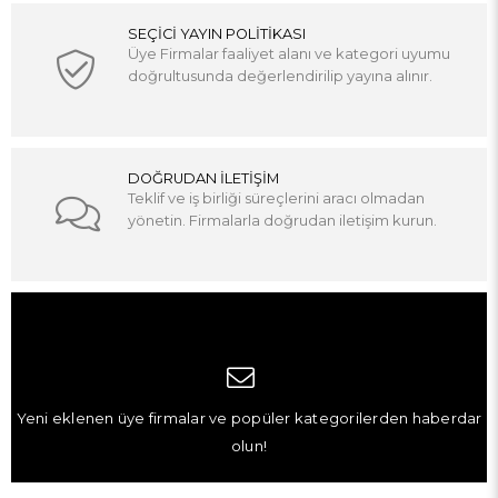
SEÇİCİ YAYIN POLİTİKASI
Üye Firmalar faaliyet alanı ve kategori uyumu
doğrultusunda değerlendirilip yayına alınır.
DOĞRUDAN İLETİŞİM
Teklif ve iş birliği süreçlerini aracı olmadan
yönetin. Firmalarla doğrudan iletişim kurun.
Yeni eklenen üye firmalar ve popüler kategorilerden haberdar
olun!