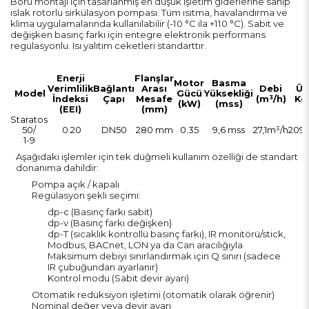
Boru montajı için tasarlanmış en düşük işletim giderlerine sahip
ıslak rotorlu sirkülasyon pompası. Tüm ısıtma, havalandırma ve
klima uygulamalarında kullanılabilir (-10 °C ila +110 °C). Sabit ve
değişken basınç farkı için entegre elektronik performans
regülasyonlu. Isı yalıtım ceketleri standarttır.
Enerji
Flanşlar
Motor
Basma
Verimlilik
Bağlantı
Arası
Debi
Ür
Model
Gücü
Yüksekliği
İndeksi
Çapı
Mesafe
(m³/h)
Ko
(kW)
(mss)
(EEI)
(mm)
Staratos
50/
0.20
DN50
280 mm
0.35
9,6 mss
27,1m³/h
209
1-9
Aşağıdaki işlemler için tek düğmeli kullanım özelliği de standart
donanıma dahildir:
Pompa açık / kapalı
Regülasyon şekli seçimi:
dp-c (Basınç farkı sabit)
dp-v (Basınç farkı değişken)
dp-T (sıcaklık kontrollü basınç farkı), IR monitörü/stick,
Modbus, BACnet, LON ya da Can aracılığıyla
Maksimum debiyi sınırlandırmak için Q sınırı (sadece
IR çubuğundan ayarlanır)
Kontrol modu (Sabit devir ayarı)
Otomatik redüksiyon işletimi (otomatik olarak öğrenir)
Nominal değer veya devir ayarı