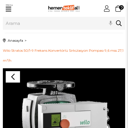
Menu
0
Anasayfa
Wilo Stratos 50/1-9 Frekans Konvertörlü Sirkülasyon Pompası 9,6 mss 27,1
m³/h