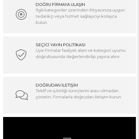
DOĞRU FİRMAYA ULAŞIN
İlgili kategoriler üzerinden ihtiyacınıza uygun
tedarikçi veya hizmet sağlayıcıyı kolayca
bulun.
SEÇİCİ YAYIN POLİTİKASI
Üye Firmalar faaliyet alanı ve kategori uyumu
doğrultusunda değerlendirilip yayına alınır.
DOĞRUDAN İLETİŞİM
Teklif ve iş birliği süreçlerini aracı olmadan
yönetin. Firmalarla doğrudan iletişim kurun.