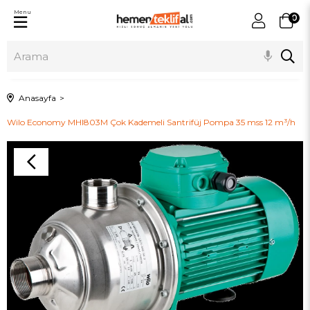
Menu
0
Anasayfa
Wilo Economy MHI803M Çok Kademeli Santrifüj Pompa 35 mss 12 m³/h