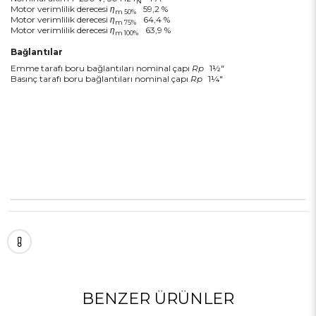
N
Motor verimlilik derecesi
η
59,2 %
m 50%
Motor verimlilik derecesi
η
64,4 %
m 75%
Motor verimlilik derecesi
η
63,9 %
m 100%
Bağlantılar
Emme tarafı boru bağlantıları nominal çapı
Rp
1½"
Basınç tarafı boru bağlantıları nominal çapı
Rp
1¼"
BENZER ÜRÜNLER