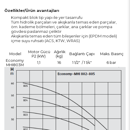
Özellikler/Ürün avantajları
Kompakt blok tip yapı ile yer tasarrufu
Tüm hidrolik parçaları ve akışkanla temas eden parçalar,
örn. kademe bölmeleri, çarklar, ana çarklar ve pompa
gövdesi paslanmaz çeliktir
Akışkanla temas eden tüm bileşenler için (EPDM modeli)
içme suyu ruhsatı (ACS, KTW, WRAS)
Motor Gücü
Ağırlık
Model
Bağlantı Çapı
Maks. Basınç
P2 (kW)
(kg)
Economy
1,1
16
1 1/2" / 1 1/4"
6 bar
MHI803M