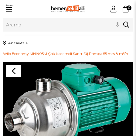
Menu
0
Anasayfa
Wilo Economy MHI405M Çok Kademeli Santrifüj Pompa 55 mss 8 m³/h