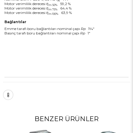
N
Motor verimlilik derecesi
η
59,2 %
m 50%
Motor verimlilik derecesi
η
64,4 %
m 75%
Motor verimlilik derecesi
η
63,9 %
m 100%
Bağlantılar
Emme tarafı boru bağlantıları nominal çapı
Rp
1¼"
Basınç tarafı boru bağlantıları nominal çapı
Rp
1"
BENZER ÜRÜNLER