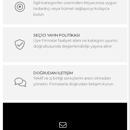
İlgili kategoriler üzerinden ihtiyacınıza uygun
tedarikçi veya hizmet sağlayıcıyı kolayca
bulun.
SEÇİCİ YAYIN POLİTİKASI
Üye Firmalar faaliyet alanı ve kategori uyumu
doğrultusunda değerlendirilip yayına alınır.
DOĞRUDAN İLETİŞİM
Teklif ve iş birliği süreçlerini aracı olmadan
yönetin. Firmalarla doğrudan iletişim kurun.