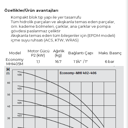
Özellikler/Ürün avantajları
Kompakt blok tip yapı ile yer tasarrufu
Tüm hidrolik parçaları ve akışkanla temas eden parçalar,
örn. kademe bölmeleri, çarklar, ana çarklar ve pompa
gövdesi paslanmaz çeliktir
Akışkanla temas eden tüm bileşenler için (EPDM modeli)
içme suyu ruhsatı (ACS, KTW, WRAS)
Motor Gücü
Ağırlık
Model
Bağlantı Çapı
Maks. Basınç
P2 (kW)
(kg)
Economy
1,1
16.7
1 1/4" / 1"
6 bar
MHI405M