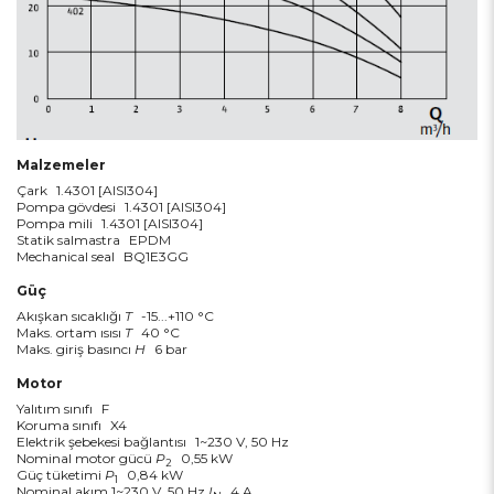
Malzemeler
Çark
1.4301 [AISI304]
Pompa gövdesi
1.4301 [AISI304]
Pompa mili
1.4301 [AISI304]
Statik salmastra
EPDM
Mechanical seal
BQ1E3GG
Güç
Akışkan sıcaklığı
T
-15...+110 °C
Maks. ortam ısısı
T
40 °C
Maks. giriş basıncı
H
6 bar
Motor
Yalıtım sınıfı
F
Koruma sınıfı
X4
Elektrik şebekesi bağlantısı
1~230 V, 50 Hz
Nominal motor gücü
P
0,55 kW
2
Güç tüketimi
P
0,84 kW
1
Nominal akım 1~230 V, 50 Hz
I
4 A