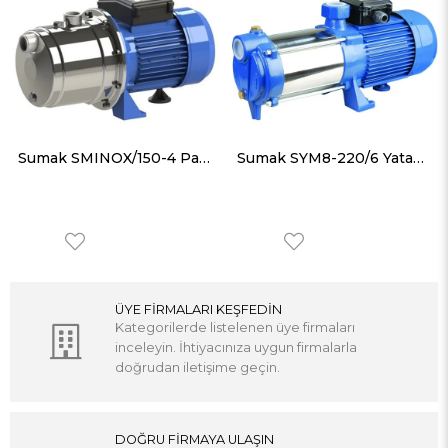
Sumak SMINOX/150-4 Paslanmaz Gövdeli Çok Kademeli Pompa
Sumak SYM8-220/6 Yatay Milli Kademeli Pompa Monofaze (220V) 2.2HP
ÜYE FİRMALARI KEŞFEDİN
Kategorilerde listelenen üye firmaları
inceleyin. İhtiyacınıza uygun firmalarla
doğrudan iletişime geçin.
DOĞRU FİRMAYA ULAŞIN