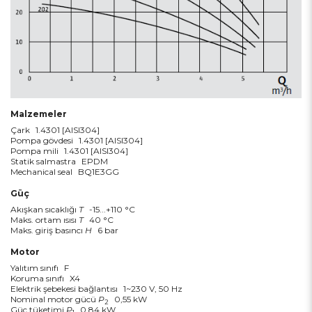
Malzemeler
Çark
1.4301 [AISI304]
Pompa gövdesi
1.4301 [AISI304]
Pompa mili
1.4301 [AISI304]
Statik salmastra
EPDM
Mechanical seal
BQ1E3GG
Güç
Akışkan sıcaklığı
T
-15...+110 °C
Maks. ortam ısısı
T
40 °C
Maks. giriş basıncı
H
6 bar
Motor
Yalıtım sınıfı
F
Koruma sınıfı
X4
Elektrik şebekesi bağlantısı
1~230 V, 50 Hz
Nominal motor gücü
P
0,55 kW
2
Güç tüketimi
P
0,84 kW