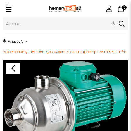
Menu
0
Anasayfa
Wilo Economy MHI206M Çok Kademeli Santrifüj Pompa 65 mss 5.4 m³/h