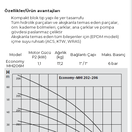
Özellikler/Ürün avantajları
Kompakt blok tip yapı ile yer tasarrufu
Tüm hidrolik parçaları ve akışkanla temas eden parçalar,
örn. kademe bölmeleri, çarklar, ana çarklar ve pompa
gövdesi paslanmaz çeliktir
Akışkanla temas eden tüm bileşenler için (EPDM modeli)
içme suyu ruhsatı (ACS, KTW, WRAS)
Motor Gücü
Ağırlık
Model
Bağlantı Çapı
Maks. Basınç
P2 (kW)
(kg)
Economy
1,1
17,2
1" / 1"
6 bar
MHI206M