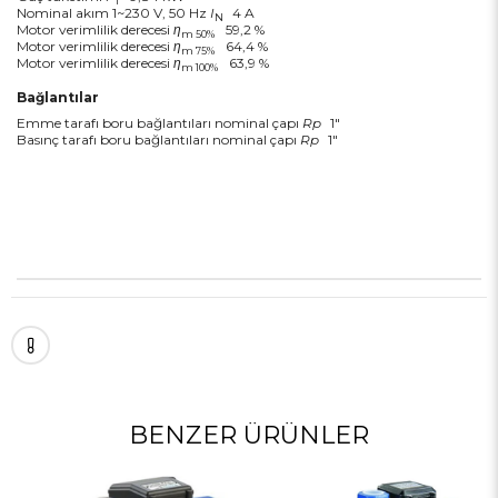
1
Nominal akım 1~230 V, 50 Hz
I
4 A
N
Motor verimlilik derecesi
η
59,2 %
m 50%
Motor verimlilik derecesi
η
64,4 %
m 75%
Motor verimlilik derecesi
η
63,9 %
m 100%
Bağlantılar
Emme tarafı boru bağlantıları nominal çapı
Rp
1"
Basınç tarafı boru bağlantıları nominal çapı
Rp
1"
BENZER ÜRÜNLER