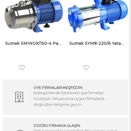
Sumak SMINOX/150-4 Paslanmaz Gövdeli Çok Kademeli Pompa
Sumak SYM8-220/6 Yatay Milli Kademeli Pompa Monofaze (220V) 2.2HP
ÜYE FİRMALARI KEŞFEDİN
Kategorilerde listelenen üye firmaları
inceleyin. İhtiyacınıza uygun firmalarla
doğrudan iletişime geçin.
DOĞRU FİRMAYA ULAŞIN
İlgili kategoriler üzerinden ihtiyacınıza uygun