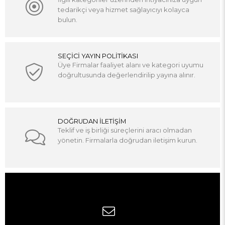
tedarikçi veya hizmet sağlayıcıyı kolayca
bulun.
SEÇİCİ YAYIN POLİTİKASI
Üye Firmalar faaliyet alanı ve kategori uyumu
doğrultusunda değerlendirilip yayına alınır.
DOĞRUDAN İLETİŞİM
Teklif ve iş birliği süreçlerini aracı olmadan
yönetin. Firmalarla doğrudan iletişim kurun.