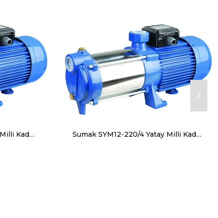
Sumak SYM8-220/6 Yatay Milli Kademeli Pompa Monofaze (220V) 2.2HP
Sumak SYM12-220/4 Yatay Milli Kademeli Pompa Monofaze (220V) 2.2HP