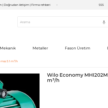
an | Doğrudan iletişim | Firma rehberi
SSS
e Mekanik
Metaller
Fason Üretim
mss 5.1 m³/h
Wilo Economy MHI202M Ç
m³/h