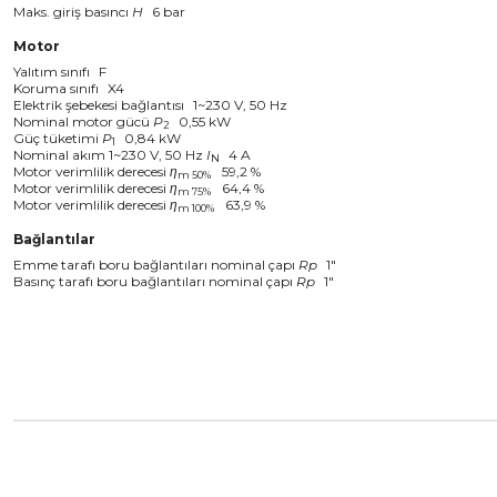
Maks. giriş basıncı
H
6 bar
Motor
Yalıtım sınıfı
F
Koruma sınıfı
X4
Elektrik şebekesi bağlantısı
1~230 V, 50 Hz
Nominal motor gücü
P
0,55 kW
2
Güç tüketimi
P
0,84 kW
1
Nominal akım 1~230 V, 50 Hz
I
4 A
N
Motor verimlilik derecesi
η
59,2 %
m 50%
Motor verimlilik derecesi
η
64,4 %
m 75%
Motor verimlilik derecesi
η
63,9 %
m 100%
Bağlantılar
Emme tarafı boru bağlantıları nominal çapı
Rp
1"
Basınç tarafı boru bağlantıları nominal çapı
Rp
1"