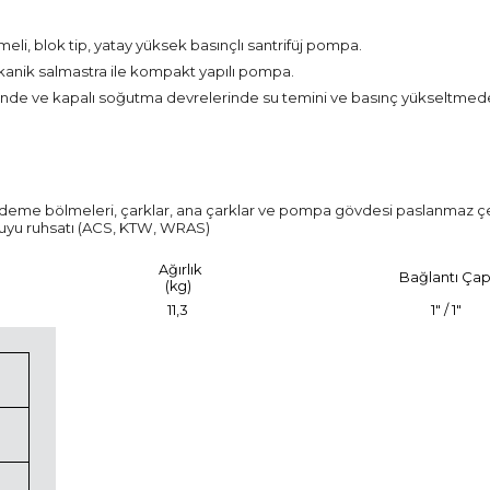
i, blok tip, yatay yüksek basınçlı santrifüj pompa.
nik salmastra ile kompakt yapılı pompa.
erinde ve kapalı soğutma devrelerinde su temini ve basınç yükseltmede
kademe bölmeleri, çarklar, ana çarklar ve pompa gövdesi paslanmaz çel
suyu ruhsatı (ACS, KTW, WRAS)
Ağırlık
Bağlantı Çap
(kg)
11,3
1" / 1"