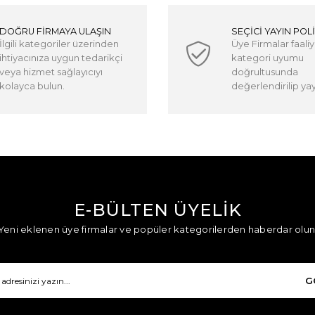
DOĞRU FİRMAYA ULAŞIN
SEÇİCİ YAYIN POLİ
İlgili kategoriler üzerinden
Üye Firmalar faaliy
ihtiyacınıza uygun tedarikçi
kategori uyumu
veya hizmet sağlayıcıyı
doğrultusunda
kolayca bulun.
değerlendirilip yayı
E-BÜLTEN ÜYELİK
Yeni eklenen üye firmalar ve popüler kategorilerden haberdar olun
G