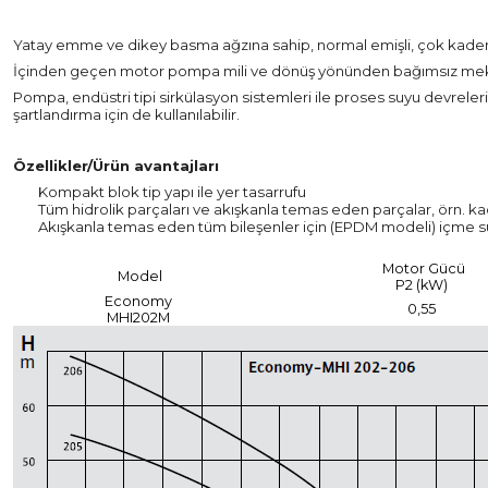
Yatay emme ve dikey basma ağzına sahip, normal emişli, çok kademel
İçinden geçen motor pompa mili ve dönüş yönünden bağımsız meka
Pompa, endüstri tipi sirkülasyon sistemleri ile proses suyu devrel
şartlandırma için de kullanılabilir.
Özellikler/Ürün avantajları
Kompakt blok tip yapı ile yer tasarrufu
Tüm hidrolik parçaları ve akışkanla temas eden parçalar, örn. 
Akışkanla temas eden tüm bileşenler için (EPDM modeli) içme 
Motor Gücü
Model
P2 (kW)
Economy
0,55
MHI202M