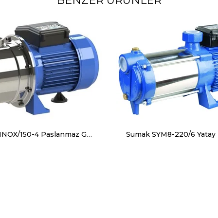
BENZER ÜRÜNLER
Sumak SMINOX/150-4 Paslanmaz Gövdeli Çok Kademeli Pompa