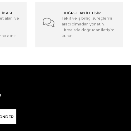
TİKASI
DOĞRUDAN İLETİŞİM
et alanı ve
Teklif ve iş birliği süreçlerini
aracı olmadan yönetin.
Firmalarla doğrudan iletişim
na alınır.
kurun.
!
ÖNDER