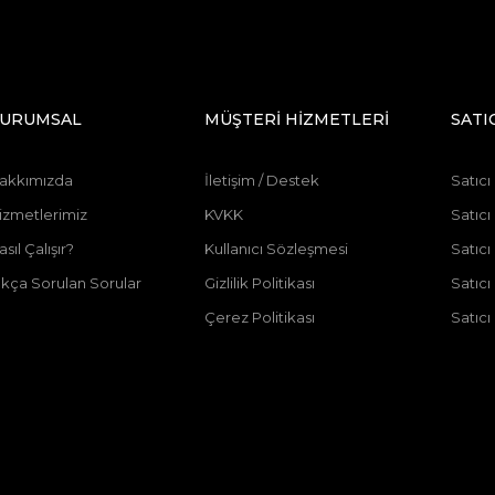
URUMSAL
MÜŞTERİ HİZMETLERİ
SATI
akkımızda
İletişim / Destek
Satıcı
izmetlerimiz
KVKK
Satıcı
asıl Çalışır?
Kullanıcı Sözleşmesi
Satıc
ıkça Sorulan Sorular
Gizlilik Politikası
Satıc
Çerez Politikası
Satıcı