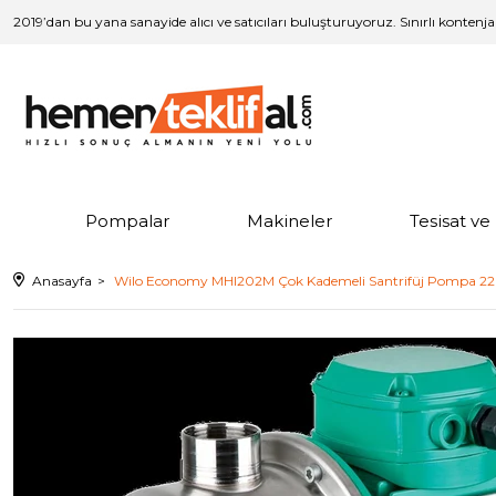
2019’dan bu yana sanayide alıcı ve satıcıları buluşturuyoruz. Sınırlı kontenj
Pompalar
Makineler
Tesisat v
Anasayfa
Wilo Economy MHI202M Çok Kademeli Santrifüj Pompa 22 