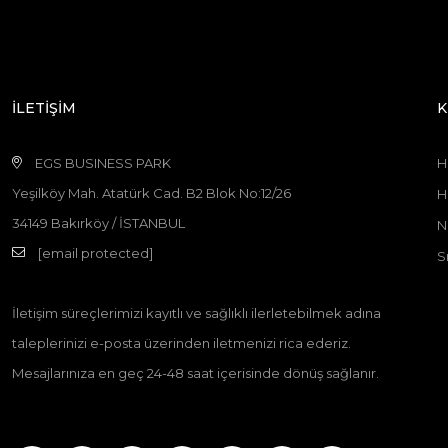
İLETİŞİM
K
EGS BUSINESS PARK
H
Yeşilköy Mah. Atatürk Cad. B2 Blok No:12/26
H
34149 Bakırköy / İSTANBUL
N
[email protected]
S
İletişim süreçlerimizi kayıtlı ve sağlıklı ilerletebilmek adına
taleplerinizi e-posta üzerinden iletmenizi rica ederiz.
Mesajlarınıza en geç 24-48 saat içerisinde dönüş sağlanır.