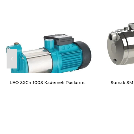
LEO 3XCm100S Kademeli Paslanmaz Gövdeli Santrifüj Pompa 220 V 80 lt/dk 35 mss