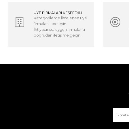
ÜYE FİRMALARI KEŞFEDİN
Kategorilerde listelenen üye
firmaları inceleyin.
İhtiyacınıza uygun firmalarla
doğrudan iletişime geçin.