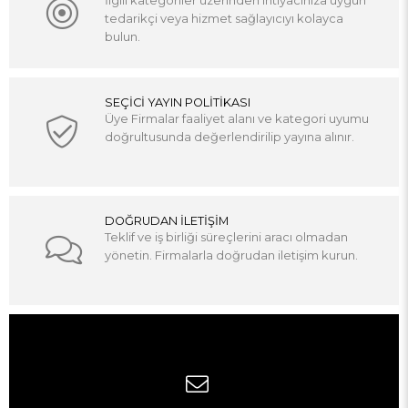
İlgili kategoriler üzerinden ihtiyacınıza uygun
tedarikçi veya hizmet sağlayıcıyı kolayca
bulun.
SEÇİCİ YAYIN POLİTİKASI
Üye Firmalar faaliyet alanı ve kategori uyumu
doğrultusunda değerlendirilip yayına alınır.
DOĞRUDAN İLETİŞİM
Teklif ve iş birliği süreçlerini aracı olmadan
yönetin. Firmalarla doğrudan iletişim kurun.