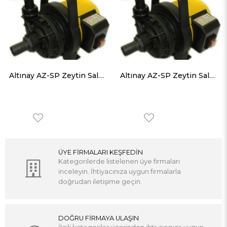
Altınay AZ-SP Zeytin Salamura Pompası 550w 220V 5 m3/h 6 mss 6 m emiş
Altınay AZ-SP Zeytin Salamura Pompası 550w 220V 5 m3/h 6 mss 6 m emiş
ÜYE FİRMALARI KEŞFEDİN
Kategorilerde listelenen üye firmaları
inceleyin. İhtiyacınıza uygun firmalarla
doğrudan iletişime geçin.
DOĞRU FİRMAYA ULAŞIN