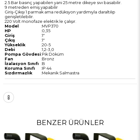
2.5 Bar basınç yapabilen yani 25 metre dikeye sıvı basabilir.
9 metreden emiş yapabilir
Giriş-Çıkışı 1 parmak ama redüksyon yardımıyla daraltılıp
genişletilebilir.
220 Volt monofaze elektrik le çalışır.
Model
:
MVP370
HP
:
0,35
Giriş
:
1"
Çıkış
:
1"
Yükseklik
:
20-5
Debi
:
1,2-3,0
Pompa Gövdesi
:
Pik Döküm
Fan
:
Bronz
İzalasyon Sınıfı
:
B
Koruma Sınıfı
:
IP 44
Sızdırmazlık
:
Mekanik Salmastra
BENZER ÜRÜNLER