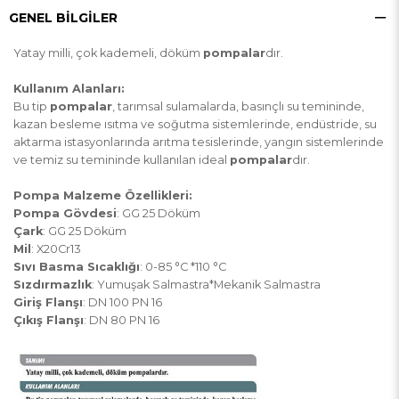
GENEL BILGILER
Yatay milli, çok kademeli, döküm
pompalar
dır.
Kullanım Alanları:
Bu tip
pompalar
, tarımsal sulamalarda, basınçlı su temininde,
kazan besleme ısıtma ve soğutma sistemlerinde, endüstride, su
aktarma istasyonlarında arıtma tesislerinde, yangın sistemlerinde
ve temiz su temininde kullanılan ideal
pompalar
dır.
Pompa Malzeme Özellikleri:
Pompa Gövdesi
: GG 25 Döküm
Çark
: GG 25 Döküm
Mil
: X20Cr13
Sıvı Basma Sıcaklığı
: 0-85 °C *110 °C
Sızdırmazlık
: Yumuşak Salmastra*Mekanik Salmastra
Giriş Flanşı
: DN 100 PN 16
Çıkış Flanşı
: DN 80 PN 16