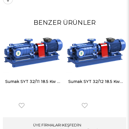
BENZER ÜRÜNLER
Sumak SYT 32/11 18.5 Kw Motorlu Aküple Yatay Milli Kademeli Pompa Trifaze (380V)
Sumak SYT 32/12 18.5 Kw Motorlu Aküple Yatay Milli Kademeli Pompa Trifaze (380V)
ÜYE FİRMALARI KEŞFEDİN