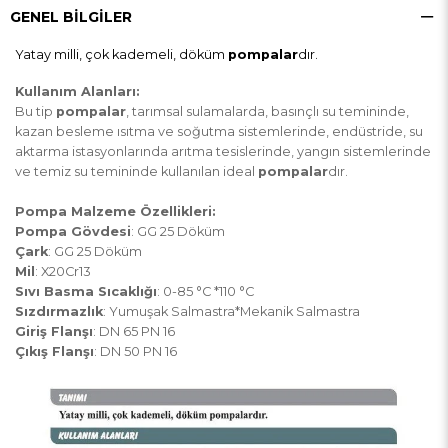
GENEL BILGILER
Yatay milli, çok kademeli, döküm
pompalar
dır.
Kullanım Alanları:
Bu tip
pompalar
, tarımsal sulamalarda, basınçlı su temininde,
kazan besleme ısıtma ve soğutma sistemlerinde, endüstride, su
aktarma istasyonlarında arıtma tesislerinde, yangın sistemlerinde
ve temiz su temininde kullanılan ideal
pompalar
dır.
Pompa Malzeme Özellikleri:
Pompa Gövdesi
: GG 25 Döküm
Çark
: GG 25 Döküm
Mil
: X20Cr13
Sıvı Basma Sıcaklığı
: 0-85 °C *110 °C
Sızdırmazlık
: Yumuşak Salmastra*Mekanik Salmastra
Giriş Flanşı
: DN 65 PN 16
Çıkış Flanşı
: DN 50 PN 16