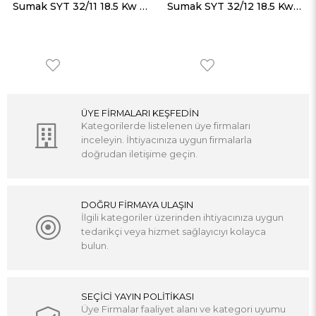
Sumak SYT 32/11 18.5 Kw Motorlu Aküple Yatay Milli Kademeli Pompa Trifaze (380V)
Sumak SYT 32/12 18.5 Kw Motorlu Aküple Yatay Milli Kademeli Pompa Trifaze (380V)
ÜYE FİRMALARI KEŞFEDİN
Kategorilerde listelenen üye firmaları
inceleyin. İhtiyacınıza uygun firmalarla
doğrudan iletişime geçin.
DOĞRU FİRMAYA ULAŞIN
İlgili kategoriler üzerinden ihtiyacınıza uygun
tedarikçi veya hizmet sağlayıcıyı kolayca
bulun.
SEÇİCİ YAYIN POLİTİKASI
Üye Firmalar faaliyet alanı ve kategori uyumu