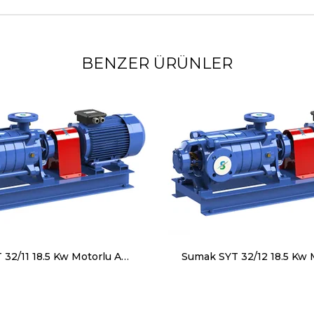
BENZER ÜRÜNLER
Sumak SYT 32/11 18.5 Kw Motorlu Aküple Yatay Milli Kademeli Pompa Trifaze (380V)