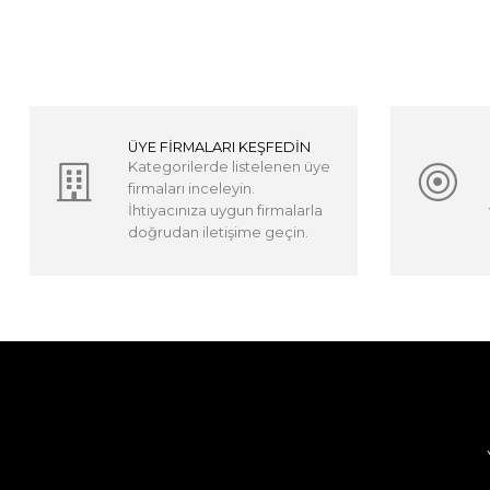
ÜYE FİRMALARI KEŞFEDİN
Kategorilerde listelenen üye
firmaları inceleyin.
İhtiyacınıza uygun firmalarla
doğrudan iletişime geçin.