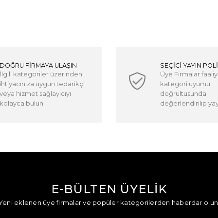
DOĞRU FİRMAYA ULAŞIN
SEÇİCİ YAYIN POLİ
İlgili kategoriler üzerinden
Üye Firmalar faaliy
ihtiyacınıza uygun tedarikçi
kategori uyumu
veya hizmet sağlayıcıyı
doğrultusunda
kolayca bulun.
değerlendirilip yayı
E-BÜLTEN ÜYELİK
Yeni eklenen üye firmalar ve popüler kategorilerden haberdar olun