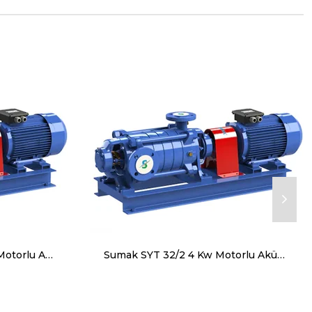
Sumak SYT 32/12 18.5 Kw Motorlu Aküple Yatay Milli Kademeli Pompa Trifaze (380V)
Sumak SYT 32/2 4 Kw Motorlu Aküple Yatay Milli Kademeli Pompa Trifaze (380V)