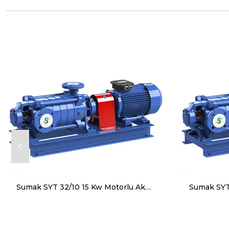
Sumak SYT 32/10 15 Kw Motorlu Aküple Yatay Milli Kademeli Pompa Trifaze (380V)