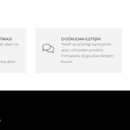
TİKASI
DOĞRUDAN İLETİŞİM
et alanı ve
Teklif ve iş birliği süreçlerini
aracı olmadan yönetin.
Firmalarla doğrudan iletişim
na alınır.
kurun.
!