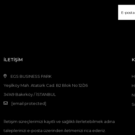
İLETİŞİM
K
EGS BUSINESS PARK
H
Yeşilköy Mah. Atatürk Cad. B2 Blok No:12/26
H
34149 Bakırköy / İSTANBUL
N
[email protected]
S
İletişim süreçlerimizi kayıtlı ve sağlıklı ilerletebilmek adına
taleplerinizi e-posta üzerinden iletmenizi rica ederiz.