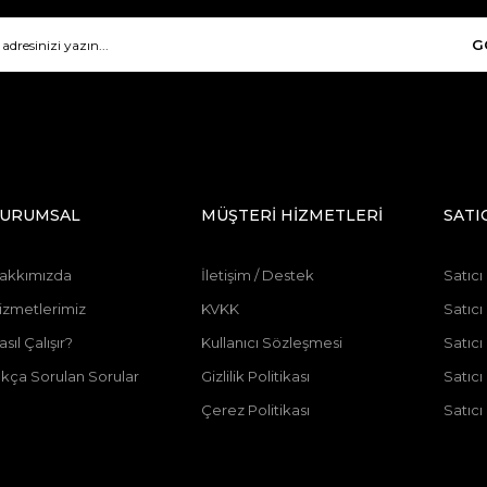
G
URUMSAL
MÜŞTERİ HİZMETLERİ
SATI
akkımızda
İletişim / Destek
Satıcı
izmetlerimiz
KVKK
Satıcı
asıl Çalışır?
Kullanıcı Sözleşmesi
Satıc
ıkça Sorulan Sorular
Gizlilik Politikası
Satıc
Çerez Politikası
Satıcı