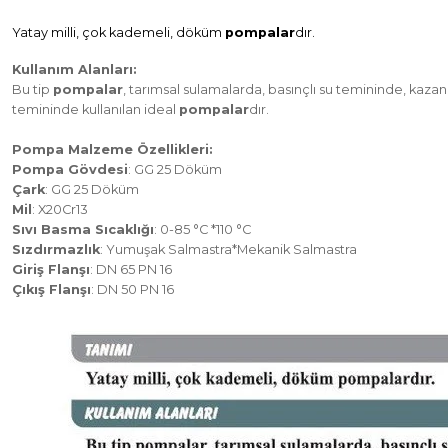
Yatay milli, çok kademeli, döküm
pompalar
dır.
Kullanım Alanları:
Bu tip
pompalar
, tarımsal sulamalarda, basınçlı su temininde, kaz
temininde kullanılan ideal
pompalar
dır.
Pompa Malzeme Özellikleri:
Pompa Gövdesi
: GG 25 Döküm
Çark
: GG 25 Döküm
Mil
: X20Cr13
Sıvı Basma Sıcaklığı
: 0-85 °C *110 °C
Sızdırmazlık
: Yumuşak Salmastra*Mekanik Salmastra
Giriş Flanşı
: DN 65 PN 16
Çıkış Flanşı
: DN 50 PN 16