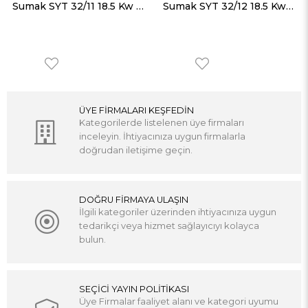
Sumak SYT 32/11 18.5 Kw Motorlu Aküple Yatay Milli Kademeli Pompa Trifaze (380V)
Sumak SYT 32/12 18.5 Kw Motorlu Aküple Yatay Milli Kademeli Pompa Trifaze (380V)
ÜYE FİRMALARI KEŞFEDİN
Kategorilerde listelenen üye firmaları
inceleyin. İhtiyacınıza uygun firmalarla
doğrudan iletişime geçin.
DOĞRU FİRMAYA ULAŞIN
İlgili kategoriler üzerinden ihtiyacınıza uygun
tedarikçi veya hizmet sağlayıcıyı kolayca
bulun.
SEÇİCİ YAYIN POLİTİKASI
Üye Firmalar faaliyet alanı ve kategori uyumu