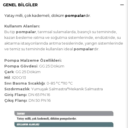
GENEL BILGILER
Yatay milli, çok kademeli, döküm
pompalar
dır.
Kullanım Alanları:
Bu tip
pompalar
, tarımsal sulamalarda, basınçlı su temininde,
kazan besleme ısıtma ve soğutma sistemlerinde, endüstride, su
aktarma istasyonlarında arıtma tesislerinde, yangın sistemlerinde
ve temiz su temininde kullanılan ideal
pompalar
dır.
Pompa Malzeme Özellikleri:
Pompa Gövdesi
: GG 25 Döküm
Çark
: GG 25 Döküm
Mil
: X20Cr13
Sıvı Basma Sıcaklığı
: 0-85 °C *110 °C
Sızdırmazlık
: Yumuşak Salmastra*Mekanik Salmastra
Giriş Flanşı
: DN 65 PN 16
Çıkış Flanşı
: DN 50 PN 16