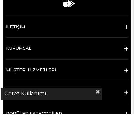
İLETİŞİM
KURUMSAL
MÜŞTERİ HİZMETLERİ
SATICILAR İÇİN
Çerez Kullanımı
POPÜLER KATEGORİLER