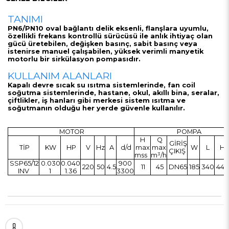
TANIMI
PN6/PN10 oval bağlantı delik eksenli, flanşlara uyumlu,
özellikli frekans kontrollü sürücüsü ile anlık ihtiyaç olan
gücü üretebilen, değişken basınç, sabit basınç veya
istenirse manuel çalışabilen, yüksek verimli manyetik
motorlu bir sirkülasyon pompasıdır.
KULLANIM ALANLARI
Kapalı devre sıcak su ısıtma sistemlerinde, fan coil
soğutma sistemlerinde, hastane, okul, akıllı bina, seralar,
çiftlikler, iş hanları gibi merkesi sistem ısıtma ve
soğutmanın olduğu her yerde güvenle kullanılır.
MOTOR
POMPA
H
Q
GİRİŞ
TİP
KW
HP
V
Hz
A
d/d
max
max
W
L
H
ÇIKIŞ
mss
m³/h
SSP65/12
0.030
0.040
900
220
50
4.5
11
45
DN65
185
340
445
INV
1
1.36
3300