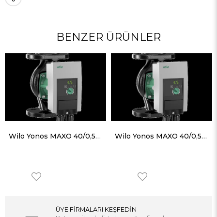
BENZER ÜRÜNLER
Wilo Yonos MAXO 40/0,5-4 Frekans Konvertörlü Sirkülasyon Pompası 5.4 mss 12.7 m³/h
Wilo Yonos MAXO 40/0,5-8 Frekans Konvertörlü Sirkülasyon Pompası 8.5 mss 18.2 m³/h
ÜYE FİRMALARI KEŞFEDİN