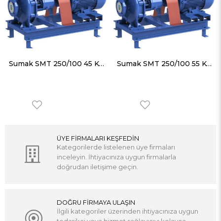
Sumak SMT 250/100 45 KW 2900 D/D Motorlu Salyangoz Pompa
Sumak SMT 250/100 55 KW 2900 D/D Motorlu Salyangoz Pompa
ÜYE FİRMALARI KEŞFEDİN
Kategorilerde listelenen üye firmaları
inceleyin. İhtiyacınıza uygun firmalarla
doğrudan iletişime geçin.
DOĞRU FİRMAYA ULAŞIN
İlgili kategoriler üzerinden ihtiyacınıza uygun
tedarikçi veya hizmet sağlayıcıyı kolayca