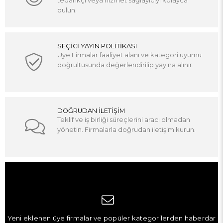
bulun.
SEÇİCİ YAYIN POLİTİKASI
Üye Firmalar faaliyet alanı ve kategori uyumu
doğrultusunda değerlendirilip yayına alınır.
DOĞRUDAN İLETİŞİM
Teklif ve iş birliği süreçlerini aracı olmadan
yönetin. Firmalarla doğrudan iletişim kurun.
Yeni eklenen üye firmalar ve popüler kategorilerden haberdar