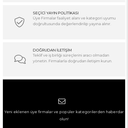
SEÇİCİ YAYIN POLİTİKASI
Üye Firmalar faaliyet alanı ve kategori uyumu
doğrultusunda değerlendirilip yayına alınır.
DOĞRUDAN İLETİŞİM
Teklif ve iş birliği süreçlerini aracı olmadan
yönetin. Firmalarla doğrudan iletişim kurun.
Yeni eklenen üye firmalar ve popüler kategorilerden haberdar
olun!