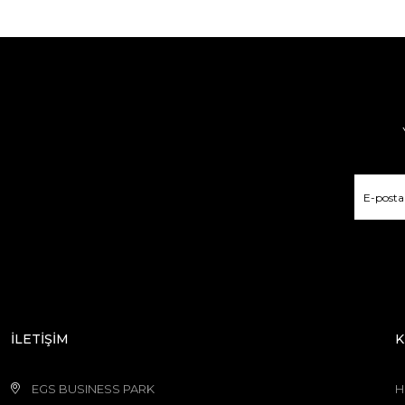
İLETİŞİM
K
EGS BUSINESS PARK
H