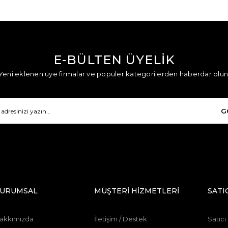
E-BÜLTEN ÜYELİK
Yeni eklenen üye firmalar ve popüler kategorilerden haberdar olun
G
URUMSAL
MÜŞTERİ HİZMETLERİ
SATI
akkımızda
İletişim / Destek
Satıcı