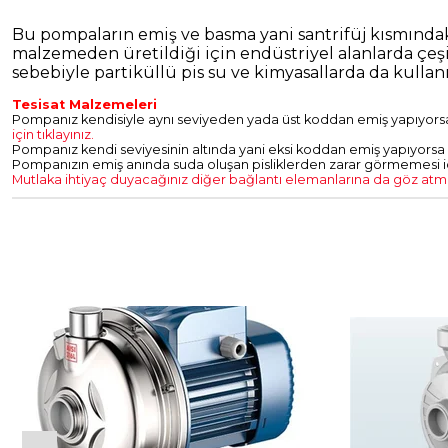
Bu pompaların emiş ve basma yani santrifüj kısmında
malzemeden üretildiği için endüstriyel alanlarda çeşit
sebebiyle partiküllü pis su ve kimyasallarda da kullanı
Tesisat Malzemeleri
Pompanız kendisiyle aynı seviyeden yada üst koddan emiş yapıyorsa
için tıklayınız.
Pompanız kendi seviyesinin altında yani eksi koddan emiş yapıyorsa 
Pompanızın emiş anında suda oluşan pisliklerden zarar görmemesi için 
Mutlaka ihtiyaç duyacağınız diğer bağlantı elemanlarına da göz atmak 