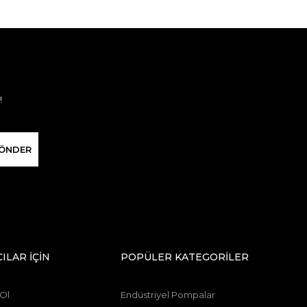
!
ÖNDER
CILAR İÇİN
POPÜLER KATEGORİLER
 Ol
Endüstriyel Pompalar