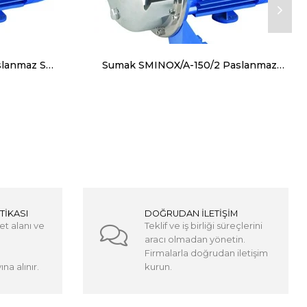
Sumak SMINOX/A-100 Paslanmaz Santrifüj Pompa Açık Fan Monofaze (220V) 1HP
Sumak SMINOX/A-150/2 Paslanmaz Santrifüj Pompa Açık Fan Monofaze (220V) 1.5HP
TİKASI
DOĞRUDAN İLETİŞİM
et alanı ve
Teklif ve iş birliği süreçlerini
aracı olmadan yönetin.
Firmalarla doğrudan iletişim
na alınır.
kurun.