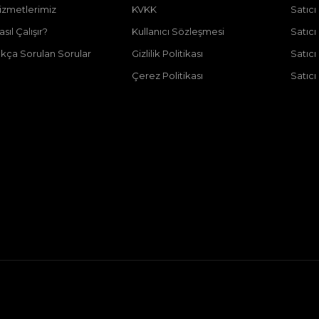
izmetlerimiz
KVKK
Satıcı
asıl Çalışır?
Kullanıcı Sözleşmesi
Satıc
ıkça Sorulan Sorular
Gizlilik Politikası
Satıc
Çerez Politikası
Satıcı