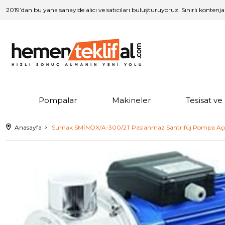
2019’dan bu yana sanayide alıcı ve satıcıları buluşturuyoruz. Sınırlı kontenj
Pompalar
Makineler
Tesisat v
Anasayfa
Sumak SMİNOX/A-300/2T Paslanmaz Santrifüj Pompa Açık F