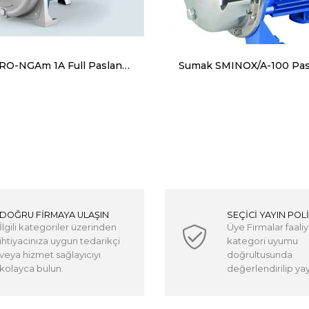
Pedrollo PRO-NGAm 1A Full Paslanmaz Döküm Gövdeli Foseptik Santrafüj Pompa Manofaze (220V) 1 Hp
DOĞRU FİRMAYA ULAŞIN
SEÇİCİ YAYIN POLİ
İlgili kategoriler üzerinden
Üye Firmalar faaliy
ihtiyacınıza uygun tedarikçi
kategori uyumu
veya hizmet sağlayıcıyı
doğrultusunda
kolayca bulun.
değerlendirilip yayı