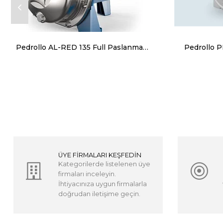
Pedrollo AL-RED 135 Full Paslanmaz Pompa 23 mss 9.6 m³/h
ÜYE FİRMALARI KEŞFEDİN
Kategorilerde listelenen üye
firmaları inceleyin.
İhtiyacınıza uygun firmalarla
doğrudan iletişime geçin.