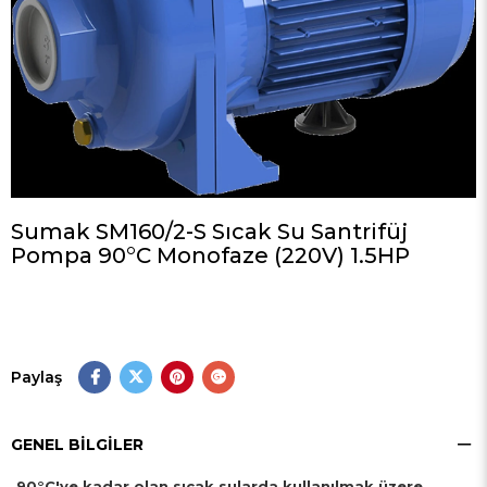
Sumak SM160/2-S Sıcak Su Santrifüj
Pompa 90°C Monofaze (220V) 1.5HP
Paylaş
GENEL BILGILER
90°C'ye kadar olan sıcak sularda kullanılmak üzere