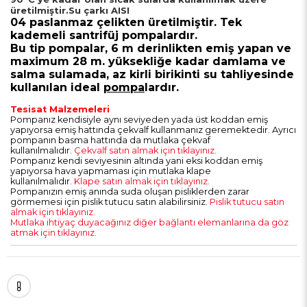
üretilmiştir.Su çarkı AISI
04 paslanmaz çelikten üretilmiştir.
Tek
kademeli santrifüj pompalardır.
Bu tip pompalar, 6 m derinlikten emiş yapan ve
maximum
28 m. yüksekliğe kadar damlama ve
salma sulamada, az kirli birikinti su tahliyesinde
kullanılan ideal
pompa
lardır.
Tesisat Malzemeleri
Pompanız kendisiyle aynı seviyeden yada üst koddan emiş
yapıyorsa emiş hattında çekvalf kullanmanız geremektedir. Ayrıcı
pompanın basma hattında da mutlaka çekvaf
kullanılmalıdır.
Çekvalf satın almak için tıklayınız.
Pompanız kendi seviyesinin altında yani eksi koddan emiş
yapıyorsa hava yapmaması için mutlaka klape
kullanılmalıdır.
Klape satın almak için tıklayınız.
Pompanızın emiş anında suda oluşan pisliklerden zarar
görmemesi için pislik tutucu satın alabilirsiniz.
Pislik tutucu satın
almak için tıklayınız.
Mutlaka ihtiyaç duyacağınız diğer bağlantı elemanlarına da göz
atmak için tıklayınız.