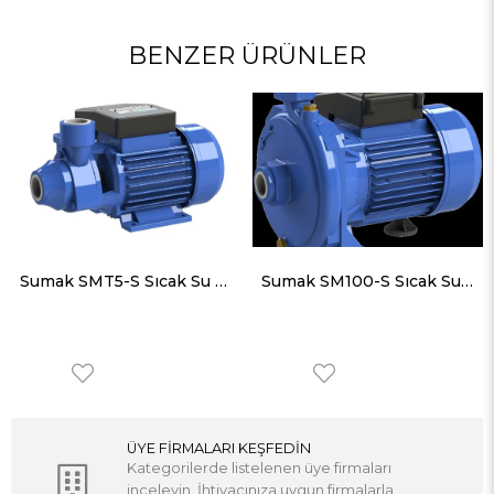
BENZER ÜRÜNLER
Sumak SMT5-S Sıcak Su Preferikal Pompa 90°C Trifaze (380V) 0.5HP
Sumak SM100-S Sıcak Su Santrifüj Pompa 90°C Monofaze (220V) 1HP
ÜYE FİRMALARI KEŞFEDİN
Kategorilerde listelenen üye firmaları
inceleyin. İhtiyacınıza uygun firmalarla