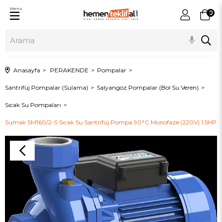
Menu
0
Anasayfa
PERAKENDE
Pompalar
Santrifüj Pompalar (Sulama)
Salyangoz Pompalar (Bol Su Veren)
Sıcak Su Pompaları
Sumak SM160/2-S Sıcak Su Santrifüj Pompa 90°C Monofaze (220V) 1.5HP