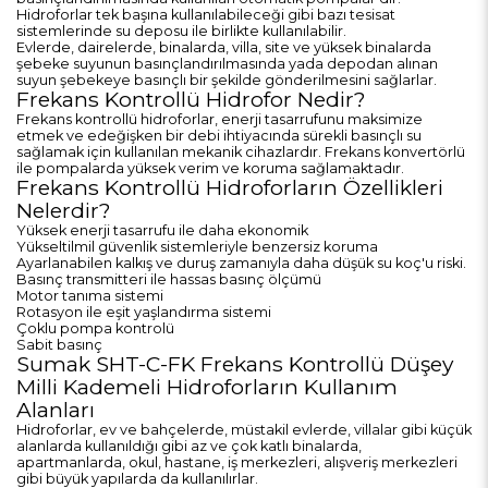
Hidroforlar tek başına kullanılabileceği gibi bazı tesisat
sistemlerinde su deposu ile birlikte kullanılabilir.
Evlerde, dairelerde, binalarda, villa, site ve yüksek binalarda
şebeke suyunun basınçlandırılmasında yada depodan alınan
suyun şebekeye basınçlı bir şekilde gönderilmesini sağlarlar.
Frekans Kontrollü Hidrofor Nedir?
Frekans kontrollü hidroforlar, enerji tasarrufunu maksimize
etmek ve edeğişken bir debi ihtiyacında sürekli basınçlı su
sağlamak için kullanılan mekanik cihazlardır. Frekans konvertörlü
ile pompalarda yüksek verim ve koruma sağlamaktadır.
Frekans Kontrollü Hidroforların Özellikleri
Nelerdir?
Yüksek enerji tasarrufu ile daha ekonomik
Yükseltilmil güvenlik sistemleriyle benzersiz koruma
Ayarlanabilen kalkış ve duruş zamanıyla daha düşük su koç'u riski.
Basınç transmitteri ile hassas basınç ölçümü
Motor tanıma sistemi
Rotasyon ile eşit yaşlandırma sistemi
Çoklu pompa kontrolü
Sabit basınç
Sumak SHT-C-FK Frekans Kontrollü Düşey
Milli Kademeli Hidroforların Kullanım
Alanları
Hidroforlar, ev ve bahçelerde, müstakil evlerde, villalar gibi küçük
alanlarda kullanıldığı gibi az ve çok katlı binalarda,
apartmanlarda, okul, hastane, iş merkezleri, alışveriş merkezleri
gibi büyük yapılarda da kullanılırlar.