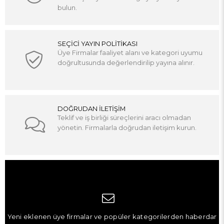
bulun.
SEÇİCİ YAYIN POLİTİKASI
Üye Firmalar faaliyet alanı ve kategori uyumu
doğrultusunda değerlendirilip yayına alınır.
DOĞRUDAN İLETİŞİM
Teklif ve iş birliği süreçlerini aracı olmadan
yönetin. Firmalarla doğrudan iletişim kurun.
Yeni eklenen üye firmalar ve popüler kategorilerden haberdar