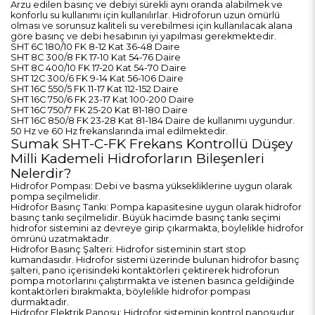
Arzu edilen basınç ve debiyi sürekli aynı oranda alabilmek ve
konforlu su kullanımı için kullanılırlar. Hidroforun uzun ömürlü
olması ve sorunsuz kaliteli su verebilmesi için kullanılacak alana
göre basınç ve debi hesabının iyi yapılması gerekmektedir.
SHT 6C 180/10 FK 8-12 Kat 36-48 Daire
SHT 8C 300/8 FK 17-10 Kat 54-76 Daire
SHT 8C 400/10 FK 17-20 Kat 54-70 Daire
SHT 12C 300/6 FK 9-14 Kat 56-106 Daire
SHT 16C 550/5 FK 11-17 Kat 112-152 Daire
SHT 16C 750/6 FK 23-17 Kat 100-200 Daire
SHT 16C 750/7 FK 25-20 Kat 81-180 Daire
SHT 16C 850/8 FK 23-28 Kat 81-184 Daire de kullanımı uygundur.
50 Hz ve 60 Hz frekanslarında imal edilmektedir.
Sumak SHT-C-FK Frekans Kontrollü Düşey
Milli Kademeli Hidroforların Bileşenleri
Nelerdir?
Hidrofor Pompası: Debi ve basma yüksekliklerine uygun olarak
pompa seçilmelidir.
Hidrofor Basınç Tankı: Pompa kapasitesine uygun olarak hidrofor
basınç tankı seçilmelidir. Büyük hacimde basınç tankı seçimi
hidrofor sistemini az devreye girip çıkarmakta, böylelikle hidrofor
ömrünü uzatmaktadır.
Hidrofor Basınç Şalteri: Hidrofor sisteminin start stop
kumandasıdır. Hidrofor sistemi üzerinde bulunan hidrofor basınç
şalteri, pano içerisindeki kontaktörleri çektirerek hidroforun
pompa motorlarını çalıştırmakta ve istenen basınca geldiğinde
kontaktörleri bırakmakta, böylelikle hidrofor pompası
durmaktadır.
Hidrofor Elektrik Panosu: Hidrofor sisteminin kontrol panosudur.