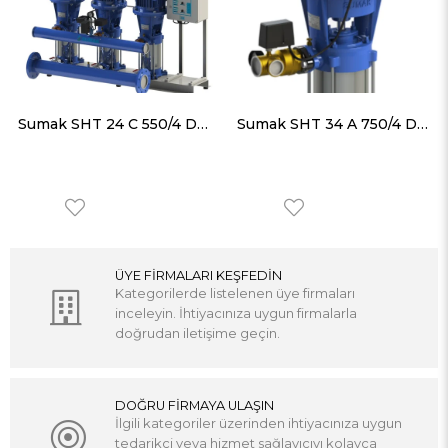
Sumak SHT 24 C 550/4 Düşey Milli Kademeli Üç Pompalı Hidrofor
Sumak SHT 34 A 750/4 Düşey Milli Kademeli Hidrofor
ÜYE FİRMALARI KEŞFEDİN
Kategorilerde listelenen üye firmaları
inceleyin. İhtiyacınıza uygun firmalarla
doğrudan iletişime geçin.
DOĞRU FİRMAYA ULAŞIN
İlgili kategoriler üzerinden ihtiyacınıza uygun
tedarikçi veya hizmet sağlayıcıyı kolayca