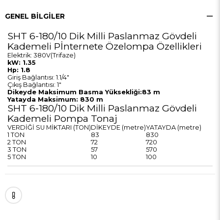
GENEL BILGILER
SHT 6-180/10 Dik Milli Paslanmaz Gövdeli
Kademeli Pİnternete Özelompa Özellikleri
Elektrik: 380V(Trifaze)
kW: 1.35
Hp: 1.8
Giriş Bağlantısı: 1.1/4"
Çıkış Bağlantısı: 1"
Dikeyde Maksimum Basma Yüksekliği:83 m
Yatayda Maksimum: 830 m
SHT 6-180/10 Dik Milli Paslanmaz Gövdeli
Kademeli Pompa Tonaj
VERDİĞİ SU MİKTARI (TON)
DİKEYDE (metre)
YATAYDA (metre)
1 TON
83
830
2 TON
72
720
3 TON
57
570
5 TON
10
100