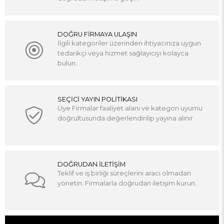
DOĞRU FİRMAYA ULAŞIN
İlgili kategoriler üzerinden ihtiyacınıza uygun
tedarikçi veya hizmet sağlayıcıyı kolayca
bulun.
SEÇİCİ YAYIN POLİTİKASI
Üye Firmalar faaliyet alanı ve kategori uyumu
doğrultusunda değerlendirilip yayına alınır.
DOĞRUDAN İLETİŞİM
Teklif ve iş birliği süreçlerini aracı olmadan
yönetin. Firmalarla doğrudan iletişim kurun.