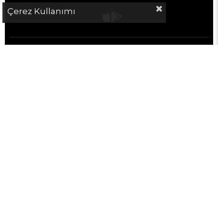
Çerez Kullanımı
İLETİŞİM
KURUMSAL
MÜŞTERİ HİZMETLERİ
SATICILAR İÇİN
POPÜLER KATEGORİLER