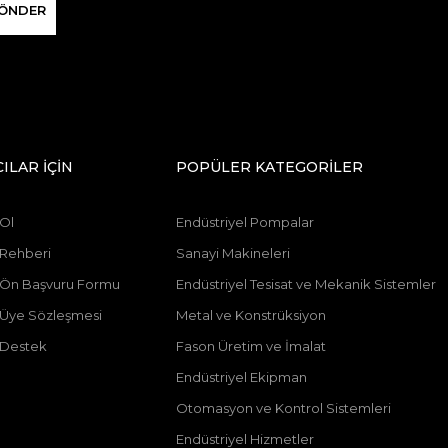
ÖNDER
CILAR İÇİN
POPÜLER KATEGORİLER
 Ol
Endüstriyel Pompalar
 Rehberi
Sanayi Makineleri
ı Ön Başvuru Formu
Endüstriyel Tesisat ve Mekanik Sistemler
ı Üye Sözleşmesi
Metal ve Konstrüksiyon
 Destek
Fason Üretim ve İmalat
Endüstriyel Ekipman
Otomasyon ve Kontrol Sistemleri
Endüstriyel Hizmetler