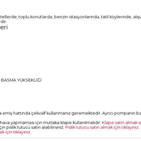
ellerde, toplu konutlarda, benzin istasyonlarında, tatil köylerinde, alı
rdır.
eri
 BASMA YÜKSEKLİĞİ
 emiş hattında çekvalf kullanmanız geremektedir. Ayrıcı pompanın bas
hava yapmaması için mutlaka klape kullanılmalıdır.
Klape satın almak içi
pislik tutucu satın alabilirsiniz.
Pislik tutucu satın almak için tıklayınız.
için tıklayınız.