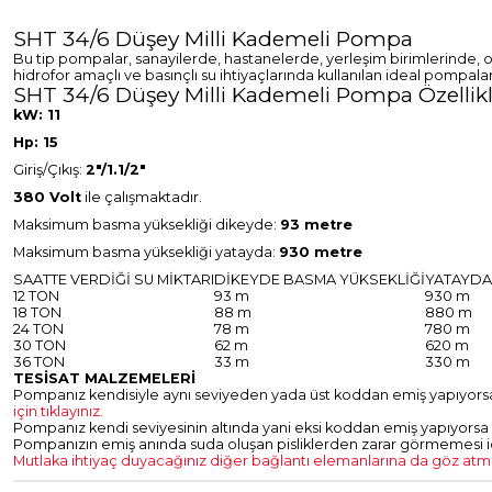
SHT 34/6 Düşey Milli Kademeli Pompa
Bu tip pompalar, sanayilerde, hastanelerde, yerleşim birimlerinde, ot
hidrofor amaçlı ve basınçlı su ihtiyaçlarında kullanılan ideal pompala
SHT 34/6 Düşey Milli Kademeli Pompa Özellikl
kW: 11
Hp: 15
Giriş/Çıkış:
2"/1.1/2"
380 Volt
ile çalışmaktadır.
Maksimum basma yüksekliği dikeyde:
93 metre
Maksimum basma yüksekliği yatayda:
930 metre
SAATTE VERDİĞİ SU MİKTARI
DİKEYDE BASMA YÜKSEKLİĞİ
YATAYDA
12 TON
93 m
930 m
18 TON
88 m
880 m
24 TON
78 m
780 m
30 TON
62 m
620 m
36 TON
33 m
330 m
TESİSAT MALZEMELERİ
Pompanız kendisiyle aynı seviyeden yada üst koddan emiş yapıyorsa
için tıklayınız.
Pompanız kendi seviyesinin altında yani eksi koddan emiş yapıyorsa 
Pompanızın emiş anında suda oluşan pisliklerden zarar görmemesi için 
Mutlaka ihtiyaç duyacağınız diğer bağlantı elemanlarına da göz atmak 