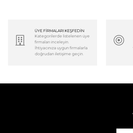
ÜYE FİRMALARI KEŞFEDİN
Kategorilerde listelenen üye
firmaları inceleyin.
İhtiyacınıza uygun firmalarla
doğrudan iletişime geçin.