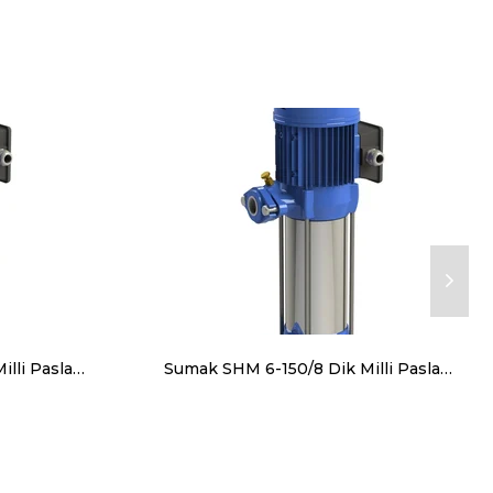
Sumak SHT 6-180/10 Dik Milli Paslanmaz Gövdeli Kademeli Pompa
Sumak SHM 6-150/8 Dik Milli Paslanmaz Gövdeli Kademeli Pompa