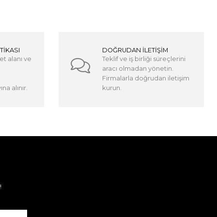
TİKASI
DOĞRUDAN İLETİŞİM
et alanı ve
Teklif ve iş birliği süreçlerini
aracı olmadan yönetin.
Firmalarla doğrudan iletişim
na alınır.
kurun.
!