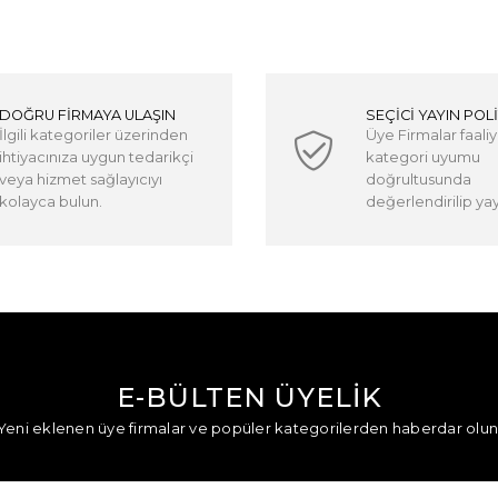
DOĞRU FİRMAYA ULAŞIN
SEÇİCİ YAYIN POLİ
İlgili kategoriler üzerinden
Üye Firmalar faaliy
ihtiyacınıza uygun tedarikçi
kategori uyumu
veya hizmet sağlayıcıyı
doğrultusunda
kolayca bulun.
değerlendirilip yayı
E-BÜLTEN ÜYELİK
Yeni eklenen üye firmalar ve popüler kategorilerden haberdar olun