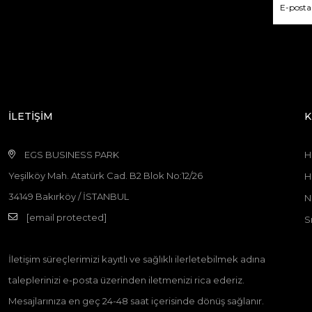
İLETİŞİM
K
EGS BUSINESS PARK
H
Yeşilköy Mah. Atatürk Cad. B2 Blok No:12/26
H
34149 Bakırköy / İSTANBUL
N
[email protected]
S
İletişim süreçlerimizi kayıtlı ve sağlıklı ilerletebilmek adına
taleplerinizi e-posta üzerinden iletmenizi rica ederiz.
Mesajlarınıza en geç 24-48 saat içerisinde dönüş sağlanır.