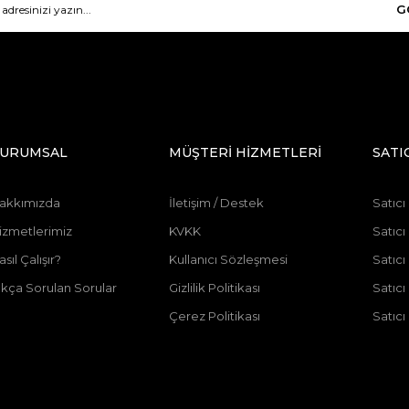
G
URUMSAL
MÜŞTERİ HİZMETLERİ
SATI
akkımızda
İletişim / Destek
Satıcı
izmetlerimiz
KVKK
Satıcı
asıl Çalışır?
Kullanıcı Sözleşmesi
Satıc
ıkça Sorulan Sorular
Gizlilik Politikası
Satıc
Çerez Politikası
Satıcı