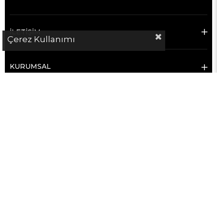
İLETİŞİM
Çerez Kullanımı
KURUMSAL
MÜŞTERİ HİZMETLERİ
SATICILAR İÇİN
POPÜLER KATEGORİLER