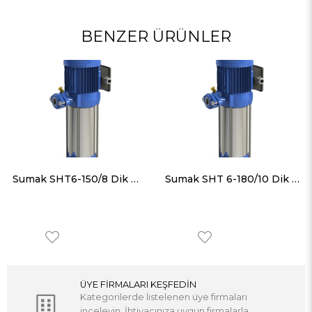
BENZER ÜRÜNLER
Sumak SHT6-150/8 Dik Milli Paslanmaz Gövdeli Kademeli Pompa
Sumak SHT 6-180/10 Dik Milli Paslanmaz Gövdeli Kademeli Pompa
ÜYE FİRMALARI KEŞFEDİN
Kategorilerde listelenen üye firmaları
inceleyin. İhtiyacınıza uygun firmalarla