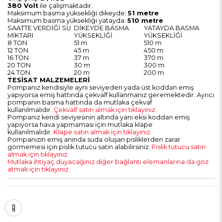
380 Volt
ile çalışmaktadır.
Maksimum basma yüksekliği dikeyde:
51 metre
Maksimum basma yüksekliği yatayda:
510 metre
SAATTE VERDİĞİ SU
DİKEYDE BASMA
YATAYDA BASMA
MİKTARI
YÜKSEKLİĞİ
YÜKSEKLİĞİ
8 TON
51 m
510 m
12 TON
45 m
450 m
16 TON
37 m
370 m
20 TON
30 m
300 m
24 TON
20 m
200 m
TESİSAT MALZEMELERİ
Pompanız kendisiyle aynı seviyeden yada üst koddan emiş
yapıyorsa emiş hattında çekvalf kullanmanız geremektedir. Ayrıcı
pompanın basma hattında da mutlaka çekvaf
kullanılmalıdır.
Çekvalf satın almak için tıklayınız.
Pompanız kendi seviyesinin altında yani eksi koddan emiş
yapıyorsa hava yapmaması için mutlaka klape
kullanılmalıdır.
Klape satın almak için tıklayınız.
Pompanızın emiş anında suda oluşan pisliklerden zarar
görmemesi için pislik tutucu satın alabilirsiniz.
Pislik tutucu satın
almak için tıklayınız.
Mutlaka ihtiyaç duyacağınız diğer bağlantı elemanlarına da göz
atmak için tıklayınız.