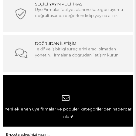
SEÇİCİ YAYIN POLİTİKASI
Üye Firmalar faaliyet alanı ve kategori uyumu
doğrultusunda değerlendirilip yayına alınır.
DOĞRUDAN İLETİŞİM
Teklif ve iş birliği süreçlerini aracı olmadan
yönetin. Firmalarla doğrudan iletişim kurun.
Yeni eklenen üye firmalar ve popüler kategorilerden haberdar
olun!