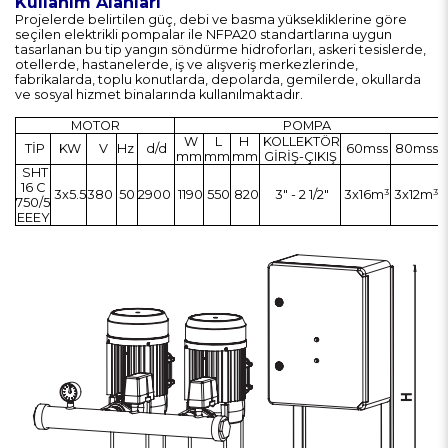
Kullanım Alanları
Projelerde belirtilen güç, debi ve basma yüksekliklerine göre
seçilen elektrikli pompalar ile NFPA20 standartlarına uygun
tasarlanan bu tip yangın söndürme hidroforları, askeri tesislerde,
otellerde, hastanelerde, iş ve alışveriş merkezlerinde,
fabrikalarda, toplu konutlarda, depolarda, gemilerde, okullarda
ve sosyal hizmet binalarında kullanılmaktadır.
MOTOR
POMPA
W
L
H
KOLLEKTÖR
TİP
KW
V
Hz
d/d
60mss
80mss
mm
mm
mm
GİRİŞ-ÇIKIŞ
SHT
16 C
3x5.5
380
50
2900
1190
550
820
3" - 2 1/2"
3x16m³
3x12m³
750/5
EEEY