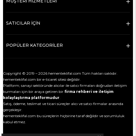
MÜŞTERİ HİZMETLERİ
SATICILAR İÇİN
POPÜLER KATEGORİLER
Copyright © 2019 – 2026 hementeklifal.com Tüm hakları saklıdır.
hementeklifal.com bir e-ticaret sitesi değildir.
Platform; sanayi sektöründe alıcılar ile satıcı firmaları doğrudan iletişim
kurmaları için bir araya getiren bir
firma rehberi ve iletişim
kolaylaştırma platformudur
.
Satış, ödeme, teslimat ve ticari süreçler alıcı ve satıcı firmalar arasında
gerçekleşir.
hementeklifal.com bu süreçlerin hiçbirine taraf değildir ve sorumluluk
kabul etmez.