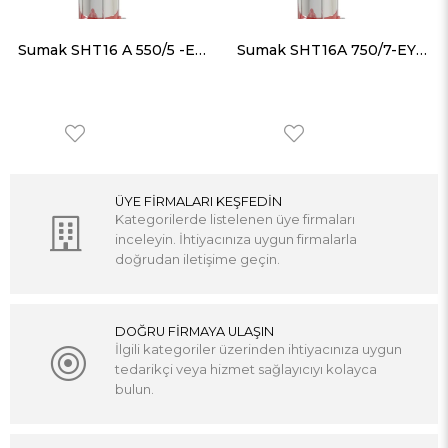
Sumak SHT16 A 550/5 -EY Tek Pompalı Elektrikli Yangın Hidroforu
Sumak SHT16A 750/7-EY Tek Pompalı Elektrikli Yangın Hidroforu
ÜYE FİRMALARI KEŞFEDİN
Kategorilerde listelenen üye firmaları
inceleyin. İhtiyacınıza uygun firmalarla
doğrudan iletişime geçin.
DOĞRU FİRMAYA ULAŞIN
İlgili kategoriler üzerinden ihtiyacınıza uygun
tedarikçi veya hizmet sağlayıcıyı kolayca
bulun.