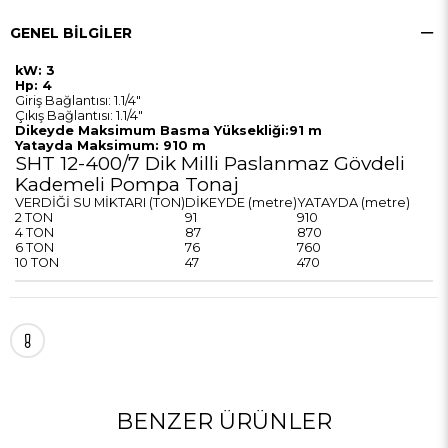
GENEL BILGILER
kW: 3
Hp: 4
Giriş Bağlantısı: 1.1/4"
Çıkış Bağlantısı: 1.1/4"
Dikeyde Maksimum Basma Yüksekliği:91 m
Yatayda Maksimum: 910 m
SHT 12-400/7 Dik Milli Paslanmaz Gövdeli
Kademeli Pompa Tonaj
VERDİĞİ SU MİKTARI (TON)
DİKEYDE (metre)
YATAYDA (metre)
2 TON
91
910
4 TON
87
870
6 TON
76
760
10 TON
47
470
BENZER ÜRÜNLER