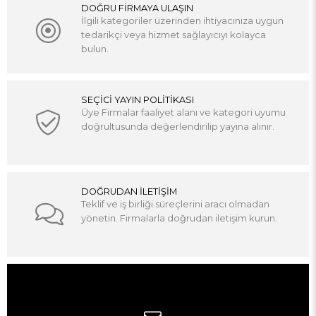
DOĞRU FİRMAYA ULAŞIN
İlgili kategoriler üzerinden ihtiyacınıza uygun
tedarikçi veya hizmet sağlayıcıyı kolayca
bulun.
SEÇİCİ YAYIN POLİTİKASI
Üye Firmalar faaliyet alanı ve kategori uyumu
doğrultusunda değerlendirilip yayına alınır.
DOĞRUDAN İLETİŞİM
Teklif ve iş birliği süreçlerini aracı olmadan
yönetin. Firmalarla doğrudan iletişim kurun.