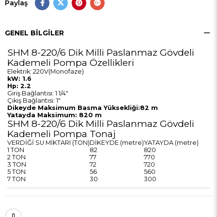
Paylaş
GENEL BILGILER
SHM 8-220/6 Dik Milli Paslanmaz Gövdeli
Kademeli Pompa Özellikleri
Elektrik: 220V(Monofaze)
kW: 1.6
Hp: 2.2
Giriş Bağlantısı: 1.1/4"
Çıkış Bağlantısı: 1"
Dikeyde Maksimum Basma Yüksekliği:82 m
Yatayda Maksimum: 820 m
SHM 8-220/6 Dik Milli Paslanmaz Gövdeli
Kademeli Pompa Tonaj
VERDİĞİ SU MİKTARI (TON)
DİKEYDE (metre)
YATAYDA (metre)
1 TON
82
820
2 TON
77
770
3 TON
72
720
5 TON
56
560
7 TON
30
300