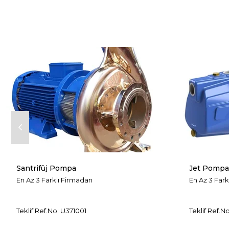
Santrifüj Pompa
Jet Pompa
En Az 3 Farklı Firmadan
En Az 3 Fark
Teklif Ref.No: U371001
Teklif Ref.N