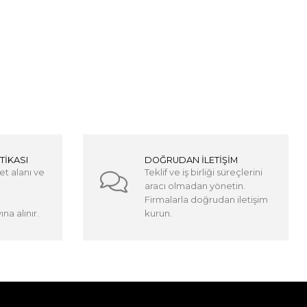
TİKASI
DOĞRUDAN İLETİŞİM
et alanı ve
Teklif ve iş birliği süreçlerini
aracı olmadan yönetin.
Firmalarla doğrudan iletişim
na alınır.
kurun.