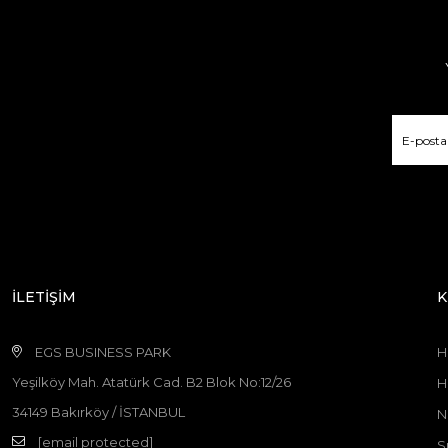
İLETİŞİM
K
EGS BUSINESS PARK
H
Yeşilköy Mah. Atatürk Cad. B2 Blok No:12/26
H
34149 Bakırköy / İSTANBUL
N
[email protected]
S