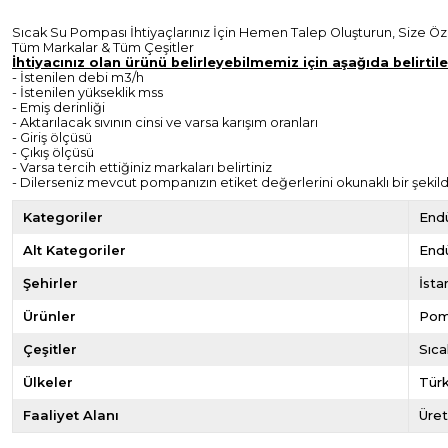
Sıcak Su Pompası İhtiyaçlarınız İçin Hemen Talep Oluşturun, Size Özel
Tüm Markalar & Tüm Çeşitler
İhtiyacınız olan ürünü belirleyebilmemiz için aşağıda belirtil
- İstenilen debi m3/h
- İstenilen yükseklik mss
- Emiş derinliği
- Aktarılacak sıvının cinsi ve varsa karışım oranları
- Giriş ölçüsü
- Çıkış ölçüsü
- Varsa tercih ettiğiniz markaları belirtiniz
- Dilerseniz mevcut pompanızın etiket değerlerini okunaklı bir şekild
Kategoriler
Endü
Alt Kategoriler
Endü
Şehirler
İsta
Ürünler
Pom
Çeşitler
Sıc
Ülkeler
Türk
Faaliyet Alanı
Üret