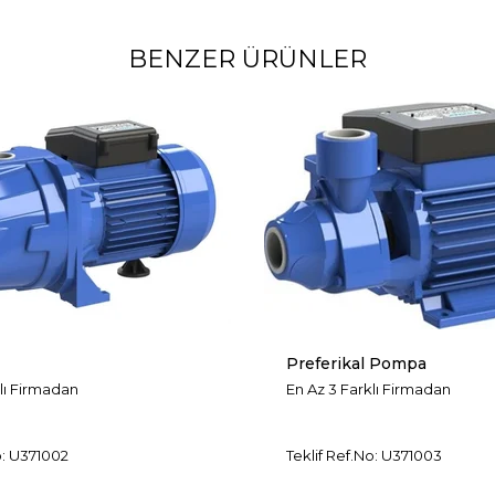
BENZER ÜRÜNLER
Preferikal Pompa
lı Firmadan
En Az 3 Farklı Firmadan
o: U371002
Teklif Ref.No: U371003