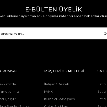
E-BÜLTEN ÜYELİK
Yeni eklenen üye firmalar ve popüler kategorilerden haberdar olun
G
URUMSAL
MÜŞTERİ HİZMETLERİ
SATI
akkımızda
İletişim / Destek
Satıcı
izmetlerimiz
KVKK
Satıcı
asıl Çalışır?
Kullanıcı Sözleşmesi
Satıc
ıkça Sorulan Sorular
Gizlilik Politikası
Satıc