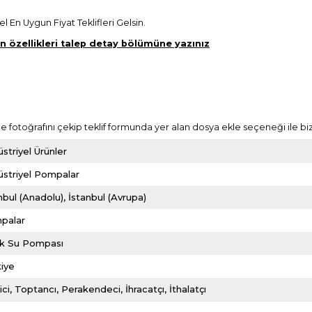
 En Uygun Fiyat Teklifleri Gelsin.
en özellikleri talep detay bölümüne yazınız
e fotoğrafını çekip teklif formunda yer alan dosya ekle seçeneği ile biz
striyel Ürünler
striyel Pompalar
nbul (Anadolu)
İstanbul (Avrupa)
palar
ak Su Pompası
iye
ici
Toptancı
Perakendeci
İhracatçı
İthalatçı