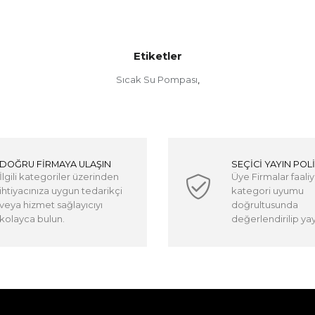
Etiketler
Sıcak Su Pompası
,
DOĞRU FİRMAYA ULAŞIN
SEÇİCİ YAYIN POLİ
İlgili kategoriler üzerinden
Üye Firmalar faaliy
ihtiyacınıza uygun tedarikçi
kategori uyumu
veya hizmet sağlayıcıyı
doğrultusunda
kolayca bulun.
değerlendirilip yayı