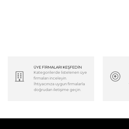
ÜYE FİRMALARI KEŞFEDİN
Kategorilerde listelenen üye
firmaları inceleyin.
İhtiyacınıza uygun firmalarla
doğrudan iletişime geçin.