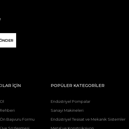
!
ÖNDER
CILAR İÇİN
POPÜLER KATEGORİLER
 Ol
Endüstriyel Pompalar
 Rehberi
Sanayi Makineleri
ı Ön Başvuru Formu
Endüstriyel Tesisat ve Mekanik Sistemler
ı Üye Sözleşmesi
Metal ve Konstrüksiyon