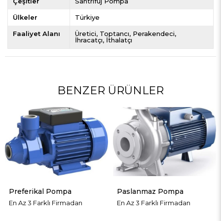
Çeşitler
Santrifüj Pompa
Ülkeler
Türkiye
Faaliyet Alanı
Üretici
Toptancı
Perakendeci
İhracatçı
İthalatçı
BENZER ÜRÜNLER
kal Pompa
Paslanmaz Pompa
Plastik 
arklı Firmadan
En Az 3 Farklı Firmadan
En Az 3 Fa