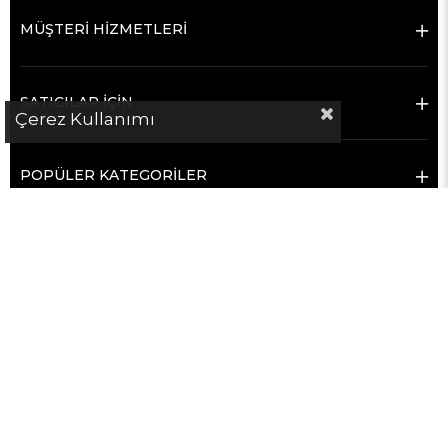
MÜŞTERİ HİZMETLERİ
SATICILAR İÇİN
Çerez Kullanımı
POPÜLER KATEGORİLER
Copyright © 2019 – 2026 hementeklifal.com Tüm hakları saklıdır.
hementeklifal.com bir e-ticaret sitesi değildir.
Platform; sanayi sektöründe alıcılar ile satıcı firmaları doğrudan iletişim
kurmaları için bir araya getiren bir
firma rehberi ve iletişim
kolaylaştırma platformudur
.
Satış, ödeme, teslimat ve ticari süreçler alıcı ve satıcı firmalar arasında
gerçekleşir.
hementeklifal.com bu süreçlerin hiçbirine taraf değildir ve sorumluluk
kabul etmez.