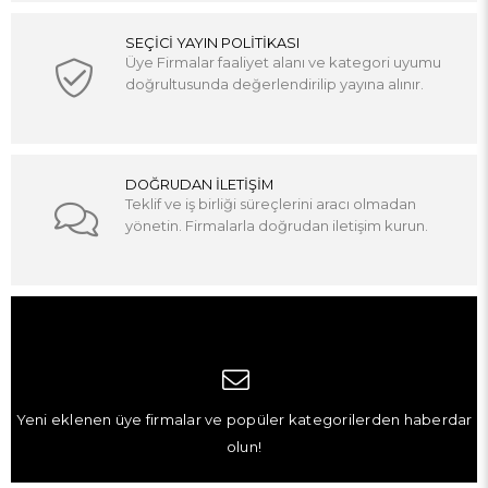
SEÇİCİ YAYIN POLİTİKASI
Üye Firmalar faaliyet alanı ve kategori uyumu
doğrultusunda değerlendirilip yayına alınır.
DOĞRUDAN İLETİŞİM
Teklif ve iş birliği süreçlerini aracı olmadan
yönetin. Firmalarla doğrudan iletişim kurun.
Yeni eklenen üye firmalar ve popüler kategorilerden haberdar
olun!