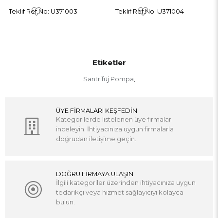
f.No: U371003
Teklif Ref.No: U371004
Teklif Ref.
Etiketler
Santrifüj Pompa
,
ÜYE FİRMALARI KEŞFEDİN
Kategorilerde listelenen üye firmaları
inceleyin. İhtiyacınıza uygun firmalarla
doğrudan iletişime geçin.
DOĞRU FİRMAYA ULAŞIN
İlgili kategoriler üzerinden ihtiyacınıza uygun
tedarikçi veya hizmet sağlayıcıyı kolayca
bulun.