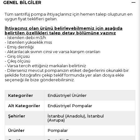
GENEL BILGILER
Tüm santrifüj pompa ihtiyaçlarınız için hemen talep oluşturun en
uygun fiyat teklifleri gelsin.
İhtiyacınız olan ürünü belirleyebilmemiz için aşağıda
belirtilen özellikleri talep detay bölümüne yazınız
- İstenilen debi m3/h
- İstenilen yükseklik mss
- Emiş derinliği
- Aktarılacak sıvının cinsi ve varsa karışım oranları
- Giriş ölçüsü
- Çıkış ölçüsü
- Varsa tercih ettiğiniz markaları belirtiniz
- Dilerseniz mevcut pompanızın etiket değerlerini okunaklı bir
şekilde fotoğrafını çekip teklif formunda yer alan dosya ekle
seçeneği ile bize gönderebilirsiniz.
Kategoriler
Endüstriyel Ürünler
Alt Kategoriler
Endüstriyel Pompalar
Şehirler
İstanbul (Anadolu)
İstanbul
(Avrupa)
Ürünler
Pompalar