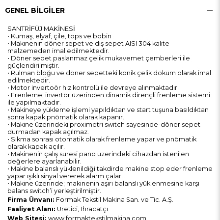
GENEL BILGILER
SANTRİFÜJ MAKİNESİ
• Kumaş, elyaf, çile, tops ve bobin
• Makinenin döner sepet ve dış sepet AISI 304 kalite
malzemeden imal edilmektedir.
• Döner sepet paslanmaz çelik mukavemet çemberleri ile
güçlendirilmiştir.
• Rulman bloğu ve döner sepetteki konik çelik döküm olarak imal
edilmektedir.
• Motor invertoör hız kontrolü ile devreye alınmaktadır.
• Frenleme; invertör üzerinden dinamik dirençli frenleme sistemi
ile yapılmaktadır.
• Makineye yükleme işlemi yapıldıktan ve start tuşuna basıldıktan
sonra kapak pnömatik olarak kapanır.
• Makine üzerindeki proximetri switch sayesinde-döner sepet
durmadan kapak açılmaz.
• Sıkma sonrası otomatik olarak frenleme yapar ve pnömatik
olarak kapak açılır.
• Makinenin çalış süresi pano üzerindeki cihazdan istenilen
değerlere ayarlanabilir.
• Makine balanslı yüklenildiği takdirde makine stop eder frenleme
yapar ışıklı sinyal vererek alarm çalar.
• Makine üzerinde; makinenin aşırı balanslı yüklenmesine karşı
balans switch’i yerleştirilmiştir.
Firma Ünvanı:
Formak Tekstil Makina San. ve Tic. A.Ş.
Faaliyet Alanı:
Üretici, İhracatçı
Web Sitesi:
www.formaktekstilmakina.com