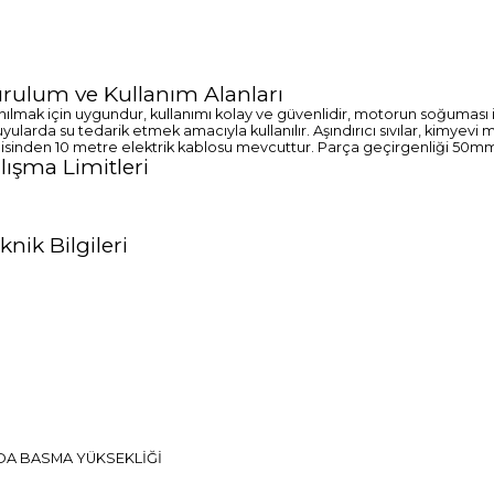
rulum ve Kullanım Alanları
kullanılmak için uygundur, kullanımı kolay ve güvenlidir, motorun soğum
uyularda su tedarik etmek amacıyla kullanılır. Aşındırıcı sıvılar, kimye
isinden 10 metre elektrik kablosu mevcuttur. Parça geçirgenliği 50mm
ışma Limitleri
ik Bilgileri
DA BASMA YÜKSEKLİĞİ