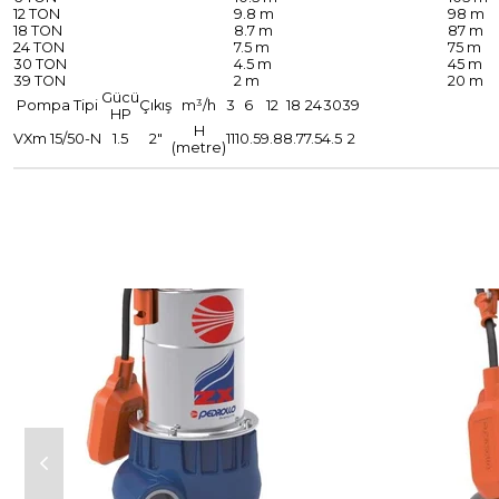
12 TON
9.8 m
98 m
18 TON
8.7 m
87 m
24 TON
7.5 m
75 m
30 TON
4.5 m
45 m
39 TON
2 m
20 m
Gücü
Pompa Tipi
Çıkış
m³/h
3
6
12
18
24
30
39
HP
H
VXm 15/50-N
1.5
2"
11
10.5
9.8
8.7
7.5
4.5
2
(metre)