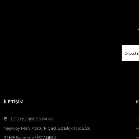
İLETİŞİM
K
EGS BUSINESS PARK
H
Yeşilköy Mah. Atatürk Cad. B2 Blok No:12/26
H
34149 Bakırköy / İSTANBUL
N