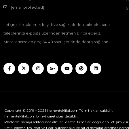
[email protected]
S
İletişim süreçlerimizi kayıtlı ve sağlıklı ilerletebilmek adına
taleplerinizi e-posta üzerinden iletmenizi rica ederiz.
Mesajlarınıza en geç 24-48 saat içerisinde dönüş sağlanır.
Copyright © 2019 – 2026 hementeklifal.com Tüm hakları saklıdır.
hementeklifal.com bir e-ticaret sitesi değildir.
Platform; sanayi sektöründe alıcılar ile satıcı firmaları doğrudan iletişim kur
Satış, ödeme, teslimat ve ticari süreçler alıcı ve satıcı firmalar arasında gerçek