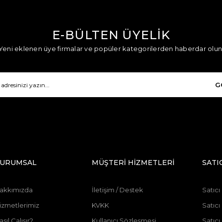
E-BÜLTEN ÜYELİK
Yeni eklenen üye firmalar ve popüler kategorilerden haberdar olun
G
URUMSAL
MÜŞTERİ HİZMETLERİ
SATI
akkımızda
İletişim / Destek
Satıcı
izmetlerimiz
KVKK
Satıcı
asıl Çalışır?
Kullanıcı Sözleşmesi
Satıc