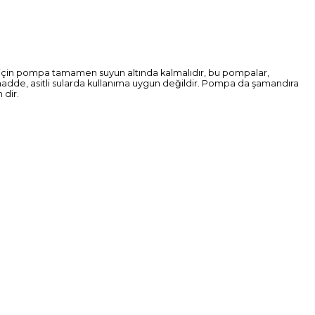
ası için pompa tamamen suyun altında kalmalıdır, bu pompalar,
vi madde, asitli sularda kullanıma uygun değildir. Pompa da şamandıra
 dir.