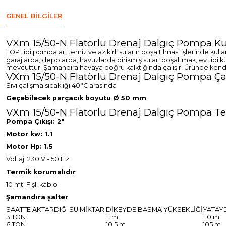
GENEL BILGILER
VXm 15/50-N Flatörlü Drenaj Dalgıç Pompa Ku
TOP tipi pompalar, temiz ve az kirli suların boşaltılması işlerinde 
garajlarda, depolarda, havuzlarda birikmiş suları boşaltmak, ev tipi k
mevcuttur. Şamandıra havaya doğru kalktığında çalışır. Üründe kend
VXm 15/50-N Flatörlü Drenaj Dalgıç Pompa Çal
Sıvı çalışma sıcaklığı 40°C arasında
Geçebilecek parçacık boyutu Ø 50 mm
VXm 15/50-N Flatörlü Drenaj Dalgıç Pompa Tekn
Pompa Çıkışı: 2"
Motor kw: 1.1
Motor Hp: 1.5
Voltaj: 230 V - 50 Hz
Termik korumalıdır
10 mt. Fişli kablo
Şamandıra şalter
SAATTE AKTARDIĞI SU MİKTARI
DİKEYDE BASMA YÜKSEKLİĞİ
YATAY
3 TON
11 m
110 m
6 TON
10.5 m
105 m