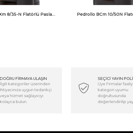
Pedrollo VXm 8/35-N Flatörlü Paslanmaz Gövdeli Foseptik Dalgıç Pompa
DOĞRU FİRMAYA ULAŞIN
SEÇİCİ YAYIN POLİ
İlgili kategoriler üzerinden
Üye Firmalar faaliy
ihtiyacınıza uygun tedarikçi
kategori uyumu
veya hizmet sağlayıcıyı
doğrultusunda
kolayca bulun.
değerlendirilip yayı