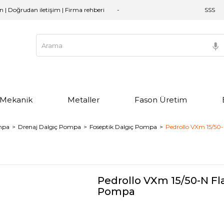
an | Doğrudan iletişim | Firma rehberi
SSS
e Mekanik
Metaller
Fason Üretim
mpa
Drenaj Dalgıç Pompa
Foseptik Dalgıç Pompa
Pedrollo VXm 15/50
Pedrollo VXm 15/50-N Fl
Pompa