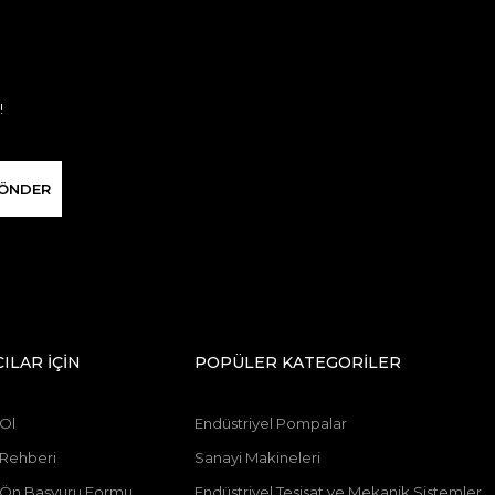
!
ÖNDER
CILAR İÇİN
POPÜLER KATEGORİLER
 Ol
Endüstriyel Pompalar
 Rehberi
Sanayi Makineleri
ı Ön Başvuru Formu
Endüstriyel Tesisat ve Mekanik Sistemler