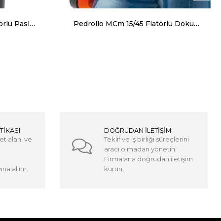
Pedrollo BCm 10/50N Flatörlü Paslanmaz Gövdeli Foseptik Dalgıç Pompa
Pedrollo MCm 15/45 Flatörlü Döküm Gövdeli Foseptik Dalgıç Pompa
TİKASI
DOĞRUDAN İLETİŞİM
et alanı ve
Teklif ve iş birliği süreçlerini
aracı olmadan yönetin.
Firmalarla doğrudan iletişim
na alınır.
kurun.