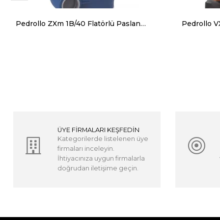
Pedrollo ZXm 1B/40 Flatörlü Paslanamaz Gövdeli Foseptik Dalgıç Pompalar
ÜYE FİRMALARI KEŞFEDİN
Kategorilerde listelenen üye
firmaları inceleyin.
İhtiyacınıza uygun firmalarla
doğrudan iletişime geçin.