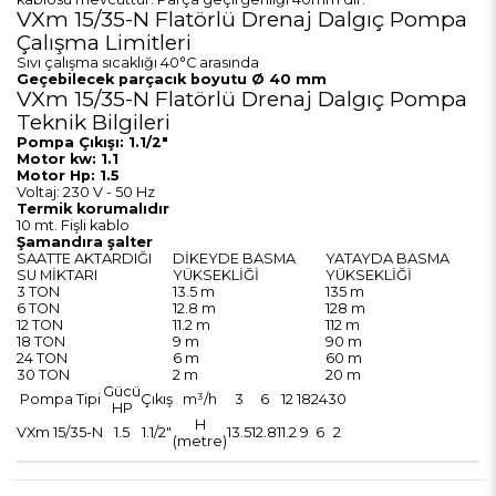
VXm 15/35-N Flatörlü Drenaj Dalgıç Pompa
Çalışma Limitleri
Sıvı çalışma sıcaklığı 40°C arasında
Geçebilecek parçacık boyutu Ø 40 mm
VXm 15/35-N Flatörlü Drenaj Dalgıç Pompa
Teknik Bilgileri
Pompa Çıkışı: 1.1/2"
Motor kw: 1.1
Motor Hp: 1.5
Voltaj: 230 V - 50 Hz
Termik korumalıdır
10 mt. Fişli kablo
Şamandıra şalter
SAATTE AKTARDIĞI
DİKEYDE BASMA
YATAYDA BASMA
SU MİKTARI
YÜKSEKLİĞİ
YÜKSEKLİĞİ
3 TON
13.5 m
135 m
6 TON
12.8 m
128 m
12 TON
11.2 m
112 m
18 TON
9 m
90 m
24 TON
6 m
60 m
30 TON
2 m
20 m
Gücü
Pompa Tipi
Çıkış
m³/h
3
6
12
18
24
30
HP
H
VXm 15/35-N
1.5
1.1/2"
13.5
12.8
11.2
9
6
2
(metre)