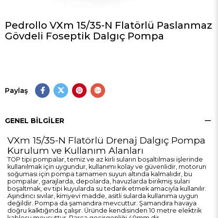
Pedrollo VXm 15/35-N Flatörlü Paslanmaz
Gövdeli Foseptik Dalgıç Pompa
Paylaş
GENEL BILGILER
VXm 15/35-N Flatörlü Drenaj Dalgıç Pompa
Kurulum ve Kullanım Alanları
TOP tipi pompalar, temiz ve az kirli suların boşaltılması işlerinde
kullanılmak için uygundur, kullanımı kolay ve güvenlidir, motorun
soğuması için pompa tamamen suyun altında kalmalıdır, bu
pompalar, garajlarda, depolarda, havuzlarda birikmiş suları
boşaltmak, ev tipi kuyularda su tedarik etmek amacıyla kullanılır.
Aşındırıcı sıvılar, kimyevi madde, asitli sularda kullanıma uygun
değildir. Pompa da şamandıra mevcuttur. Şamandıra havaya
doğru kalktığında çalışır. Üründe kendisinden 10 metre elektrik
kablosu mevcuttur. Parça geçirgenliği 40mm dir.