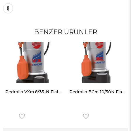
BENZER ÜRÜNLER
Pedrollo VXm 8/35-N Flatörlü Paslanmaz Gövdeli Foseptik Dalgıç Pompa
Pedrollo BCm 10/50N Flatörlü Paslanmaz Gövdeli Foseptik Dalgıç Pompa