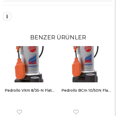
BENZER ÜRÜNLER
Pedrollo VXm 8/35-N Flatörlü Paslanmaz Gövdeli Foseptik Dalgıç Pompa
Pedrollo BCm 10/50N Flatörlü Paslanmaz Gövdeli Foseptik Dalgıç Pompa