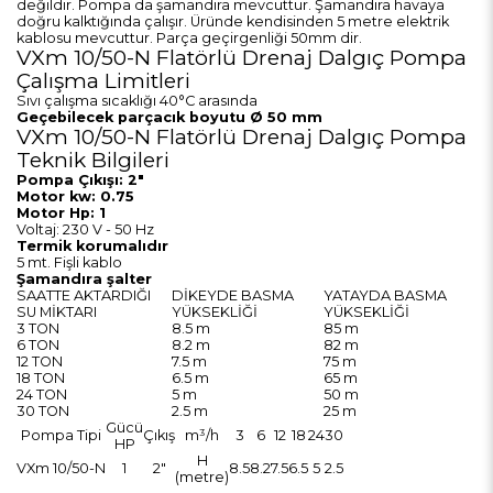
değildir. Pompa da şamandıra mevcuttur. Şamandıra havaya
doğru kalktığında çalışır. Üründe kendisinden 5 metre elektrik
kablosu mevcuttur. Parça geçirgenliği 50mm dir.
VXm 10/50-N Flatörlü Drenaj Dalgıç Pompa
Çalışma Limitleri
Sıvı çalışma sıcaklığı 40°C arasında
Geçebilecek parçacık boyutu Ø 50 mm
VXm 10/50-N Flatörlü Drenaj Dalgıç Pompa
Teknik Bilgileri
Pompa Çıkışı: 2"
Motor kw: 0.75
Motor Hp: 1
Voltaj: 230 V - 50 Hz
Termik korumalıdır
5 mt. Fişli kablo
Şamandıra şalter
SAATTE AKTARDIĞI
DİKEYDE BASMA
YATAYDA BASMA
SU MİKTARI
YÜKSEKLİĞİ
YÜKSEKLİĞİ
3 TON
8.5 m
85 m
6 TON
8.2 m
82 m
12 TON
7.5 m
75 m
18 TON
6.5 m
65 m
24 TON
5 m
50 m
30 TON
2.5 m
25 m
Gücü
Pompa Tipi
Çıkış
m³/h
3
6
12
18
24
30
HP
H
VXm 10/50-N
1
2"
8.5
8.2
7.5
6.5
5
2.5
(metre)