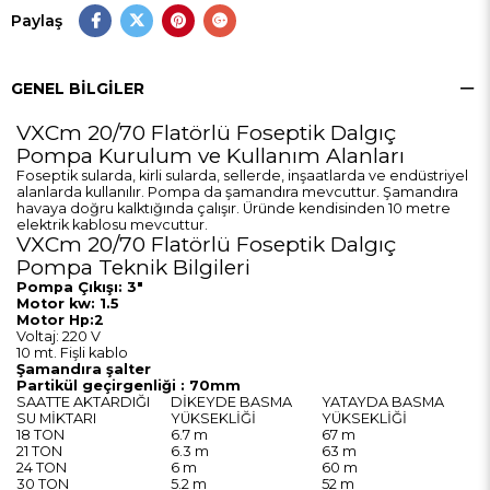
Paylaş
GENEL BILGILER
VXCm 20/70 Flatörlü Foseptik Dalgıç
Pompa Kurulum ve Kullanım Alanları
Foseptik sularda, kirli sularda, sellerde, inşaatlarda ve endüstriyel
alanlarda kullanılır. Pompa da şamandıra mevcuttur. Şamandıra
havaya doğru kalktığında çalışır. Üründe kendisinden 10 metre
elektrik kablosu mevcuttur.
VXCm 20/70 Flatörlü Foseptik Dalgıç
Pompa Teknik Bilgileri
Pompa Çıkışı: 3"
Motor kw: 1.5
Motor Hp:2
Voltaj: 220 V
10 mt. Fişli kablo
Şamandıra şalter
Partikül geçirgenliği : 70mm
SAATTE AKTARDIĞI
DİKEYDE BASMA
YATAYDA BASMA
SU MİKTARI
YÜKSEKLİĞİ
YÜKSEKLİĞİ
18 TON
6.7 m
67 m
21 TON
6.3 m
63 m
24 TON
6 m
60 m
30 TON
5.2 m
52 m