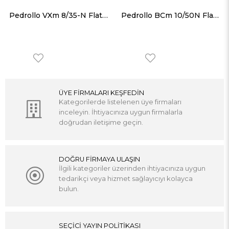
Pedrollo VXm 8/35-N Flatörlü Paslanmaz Gövdeli Foseptik Dalgıç Pompa
Pedrollo BCm 10/50N Flatörlü Paslanmaz Gövdeli Foseptik Dalgıç Pompa
ÜYE FİRMALARI KEŞFEDİN
Kategorilerde listelenen üye firmaları
inceleyin. İhtiyacınıza uygun firmalarla
doğrudan iletişime geçin.
DOĞRU FİRMAYA ULAŞIN
İlgili kategoriler üzerinden ihtiyacınıza uygun
tedarikçi veya hizmet sağlayıcıyı kolayca
bulun.
SEÇİCİ YAYIN POLİTİKASI