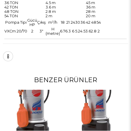
36 TON
4.5 m
45 m
42 TON
3.6 m
36 m
48 TON
2.8 m
28 m
54 TON
2 m
20 m
Gücü
Pompa Tipi
Çıkış
m³/h
18
21
24
30
36
42
48
54
HP
H
VXCm 20/70
2
3"
6.7
6.3
6
5.2
4.5
3.6
2.8
2
(metre)
BENZER ÜRÜNLER