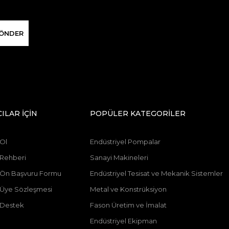
ÖNDER
CILAR İÇİN
POPÜLER KATEGORİLER
 Ol
Endüstriyel Pompalar
 Rehberi
Sanayi Makineleri
ı Ön Başvuru Formu
Endüstriyel Tesisat ve Mekanik Sistemler
ı Üye Sözleşmesi
Metal ve Konstrüksiyon
 Destek
Fason Üretim ve İmalat
Endüstriyel Ekipman