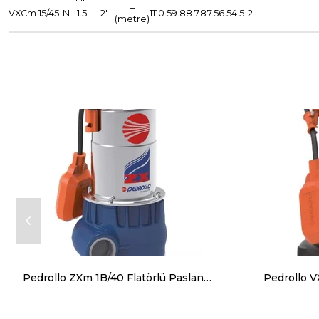
H
VXCm 15/45-N
1.5
2"
11
10.5
9.8
8.7
8
7.5
6.5
4.5
2
(metre)
Pedrollo ZXm 1B/40 Flatörlü Paslanamaz Gövdeli Foseptik Dalgıç Pompalar