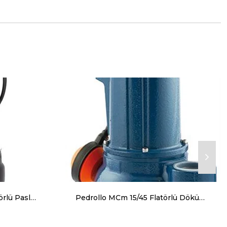
Pedrollo BCm 10/50N Flatörlü Paslanmaz Gövdeli Foseptik Dalgıç Pompa
Pedrollo MCm 15/45 Flatörlü Döküm Gövdeli Foseptik Dalgıç Pompa