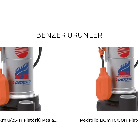
BENZER ÜRÜNLER
Pedrollo VXm 8/35-N Flatörlü Paslanmaz Gövdeli Foseptik Dalgıç Pompa