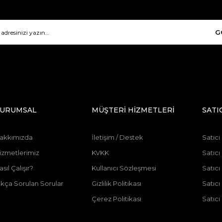
G
URUMSAL
MÜŞTERİ HİZMETLERİ
SATI
akkımızda
İletişim / Destek
Satıcı
izmetlerimiz
KVKK
Satıcı
asıl Çalışır?
Kullanıcı Sözleşmesi
Satıc
ıkça Sorulan Sorular
Gizlilik Politikası
Satıc
Çerez Politikası
Satıcı