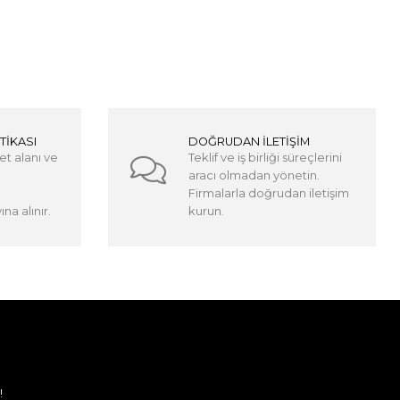
TİKASI
DOĞRUDAN İLETİŞİM
et alanı ve
Teklif ve iş birliği süreçlerini
aracı olmadan yönetin.
Firmalarla doğrudan iletişim
na alınır.
kurun.
!