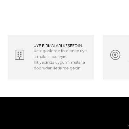
ÜYE FİRMALARI KEŞFEDİN
Kategorilerde listelenen üye
firmaları inceleyin.
İhtiyacınıza uygun firmalarla
doğrudan iletişime geçin.