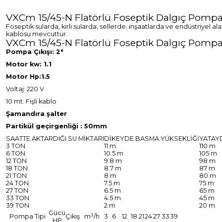
VXCm 15/45-N Flatörlü Foseptik Dalgıç Pompa
Foseptik sularda, kirli sularda, sellerde, inşaatlarda ve endüstriyel
kablosu mevcuttur.
VXCm 15/45-N Flatörlü Foseptik Dalgıç Pompa 
Pompa Çıkışı: 2"
Motor kw: 1.1
Motor Hp:1.5
Voltaj: 220 V
10 mt. Fişli kablo
Şamandıra şalter
Partikül geçirgenliği : 50mm
SAATTE AKTARDIĞI SU MİKTARI
DİKEYDE BASMA YÜKSEKLİĞİ
YATAY
3 TON
11 m
110 m
6 TON
10.5 m
105 m
12 TON
9.8 m
98 m
18 TON
8.7 m
87 m
21 TON
8 m
80 m
24 TON
7.5 m
75 m
27 TON
6.5 m
65 m
33 TON
4.5 m
45 m
39 TON
2 m
20 m
Gücü
Pompa Tipi
Çıkış
m³/h
3
6
12
18
21
24
27
33
39
HP