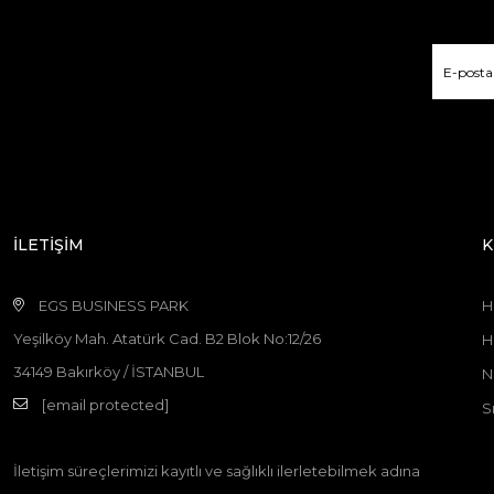
İLETİŞİM
K
EGS BUSINESS PARK
H
Yeşilköy Mah. Atatürk Cad. B2 Blok No:12/26
H
34149 Bakırköy / İSTANBUL
N
[email protected]
S
İletişim süreçlerimizi kayıtlı ve sağlıklı ilerletebilmek adına