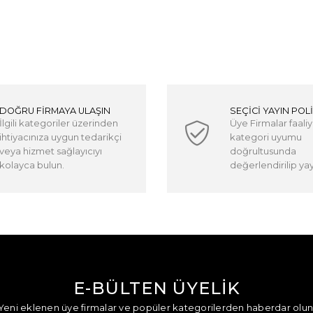
DOĞRU FİRMAYA ULAŞIN
SEÇİCİ YAYIN POLİ
İlgili kategoriler üzerinden
Üye Firmalar faaliy
ihtiyacınıza uygun tedarikçi
kategori uyumu
veya hizmet sağlayıcıyı
doğrultusunda
kolayca bulun.
değerlendirilip yayı
E-BÜLTEN ÜYELİK
Yeni eklenen üye firmalar ve popüler kategorilerden haberdar olun