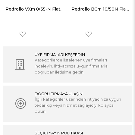
Pedrollo VXm 8/35-N Flatörlü Paslanmaz Gövdeli Foseptik Dalgıç Pompa
Pedrollo BCm 10/50N Flatörlü Paslanmaz Gövdeli Foseptik Dalgıç Pompa
ÜYE FİRMALARI KEŞFEDİN
Kategorilerde listelenen üye firmaları
inceleyin. İhtiyacınıza uygun firmalarla
doğrudan iletişime geçin.
DOĞRU FİRMAYA ULAŞIN
İlgili kategoriler üzerinden ihtiyacınıza uygun
tedarikçi veya hizmet sağlayıcıyı kolayca
bulun.
SEÇİCİ YAYIN POLİTİKASI