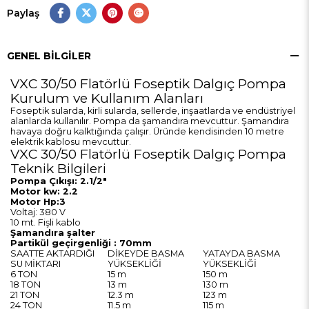
Paylaş
GENEL BILGILER
VXC 30/50 Flatörlü Foseptik Dalgıç Pompa
Kurulum ve Kullanım Alanları
Foseptik sularda, kirli sularda, sellerde, inşaatlarda ve endüstriyel
alanlarda kullanılır. Pompa da şamandıra mevcuttur. Şamandıra
havaya doğru kalktığında çalışır. Üründe kendisinden 10 metre
elektrik kablosu mevcuttur.
VXC 30/50 Flatörlü Foseptik Dalgıç Pompa
Teknik Bilgileri
Pompa Çıkışı: 2.1/2"
Motor kw: 2.2
Motor Hp:3
Voltaj: 380 V
10 mt. Fişli kablo
Şamandıra şalter
Partikül geçirgenliği : 70mm
SAATTE AKTARDIĞI
DİKEYDE BASMA
YATAYDA BASMA
SU MİKTARI
YÜKSEKLİĞİ
YÜKSEKLİĞİ
6 TON
15 m
150 m
18 TON
13 m
130 m
21 TON
12.3 m
123 m
24 TON
11.5 m
115 m