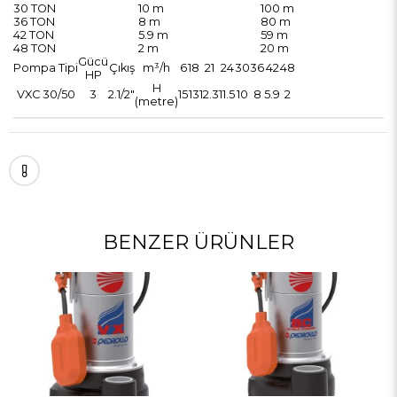
30 TON
10 m
100 m
36 TON
8 m
80 m
42 TON
5.9 m
59 m
48 TON
2 m
20 m
Gücü
Pompa Tipi
Çıkış
m³/h
6
18
21
24
30
36
42
48
HP
H
VXC 30/50
3
2.1/2"
15
13
12.3
11.5
10
8
5.9
2
(metre)
BENZER ÜRÜNLER