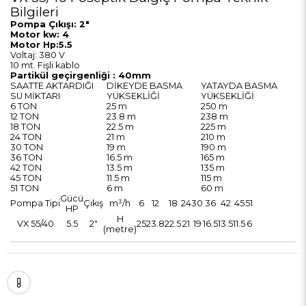
Bilgileri
Pompa Çıkışı: 2"
Motor kw: 4
Motor Hp:5.5
Voltaj: 380 V
10 mt. Fişli kablo
Partikül geçirgenliği : 40mm
SAATTE AKTARDIĞI
DİKEYDE BASMA
YATAYDA BASMA
SU MİKTARI
YÜKSEKLİĞİ
YÜKSEKLİĞİ
6 TON
25 m
250 m
12 TON
23.8 m
238 m
18 TON
22.5 m
225 m
24 TON
21 m
210 m
30 TON
19 m
190 m
36 TON
16.5 m
165 m
42 TON
13.5 m
135 m
45 TON
11.5 m
115 m
51 TON
6 m
60 m
Gücü
Pompa Tipi
Çıkış
m³/h
6
12
18
24
30
36
42
45
51
HP
H
VX 55/40
5.5
2"
25
23.8
22.5
21
19
16.5
13.5
11.5
6
(metre)