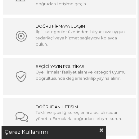
doğrudan iletişime geçin.
DOĞRU FİRMAYA ULAŞIN
İlgili kategoriler üzerinden ihtiyacınıza uygun
tedarikçi veya hizmet sağlayıcıyı kolayca
bulun.
SEÇİCİ YAYIN POLİTİKASI
Üye Firmalar faaliyet alanı ve kategori uyumu
doğrultusunda değerlendirilip yayına alınır.
DOĞRUDAN İLETİŞİM
Teklif ve iş birliği süreçlerini aracı olmadan
yönetin. Firmalarla doğrudan iletişim kurun.
Çerez Kullanımı