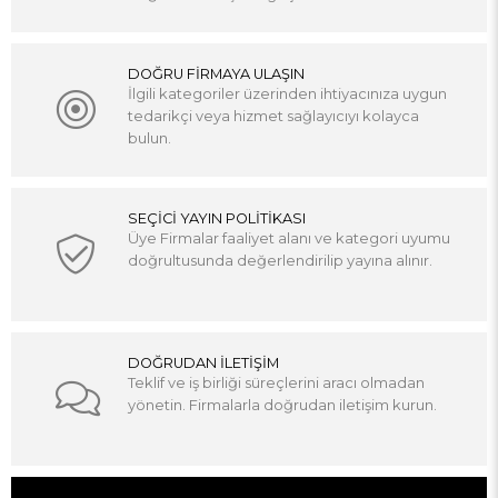
DOĞRU FİRMAYA ULAŞIN
İlgili kategoriler üzerinden ihtiyacınıza uygun
tedarikçi veya hizmet sağlayıcıyı kolayca
bulun.
SEÇİCİ YAYIN POLİTİKASI
Üye Firmalar faaliyet alanı ve kategori uyumu
doğrultusunda değerlendirilip yayına alınır.
DOĞRUDAN İLETİŞİM
Teklif ve iş birliği süreçlerini aracı olmadan
yönetin. Firmalarla doğrudan iletişim kurun.