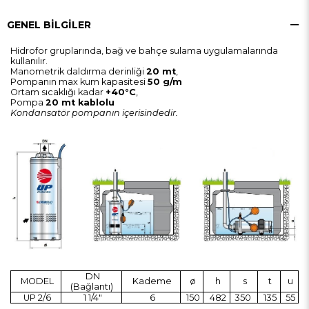
GENEL BILGILER
Hidrofor gruplarında, bağ ve bahçe sulama uygulamalarında
kullanılır.
Manometrik daldırma derinliği
20 mt
,
Pompanın max kum kapasitesi
50 g/m
Ortam sıcaklığı kadar
+40°C
,
Pompa
20 mt kablolu
Kondansatör pompanın içerisindedir.
DN
MODEL
Kademe
ø
h
s
t
u
(Bağlantı)
UP 2/6
1 1/4"
6
150
482
350
135
55