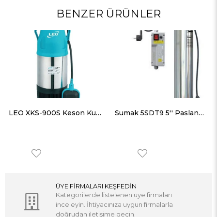
BENZER ÜRÜNLER
LEO XKS-900S Keson Kuyu Pompası Şamandıralı 108 lt/dk 34 mss
Sumak 5SDT9 5'' Paslanmaz Keson Kuyu Pompası Trifaze (380V) 1.5HP
ÜYE FİRMALARI KEŞFEDİN
Kategorilerde listelenen üye firmaları
inceleyin. İhtiyacınıza uygun firmalarla
doğrudan iletişime geçin.