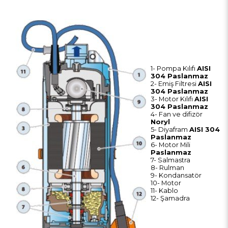
1- Pompa Kılıfı
AISI
304 Paslanmaz
2- Emiş Filtresi
AISI
304 Paslanmaz
3- Motor Kılıfı
AISI
304 Paslanmaz
4- Fan ve difizör
Noryl
5- Diyafram
AISI 304
Paslanmaz
6- Motor Mili
Paslanmaz
7- Salmastra
8- Rulman
9- Kondansatör
10- Motor
11- Kablo
12- Şamadra