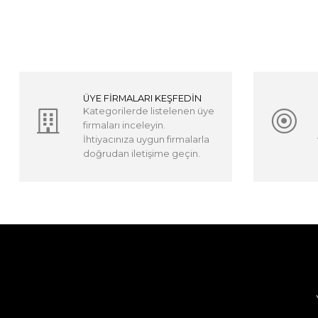
ÜYE FİRMALARI KEŞFEDİN
Kategorilerde listelenen üye
firmaları inceleyin.
İhtiyacınıza uygun firmalarla
doğrudan iletişime geçin.