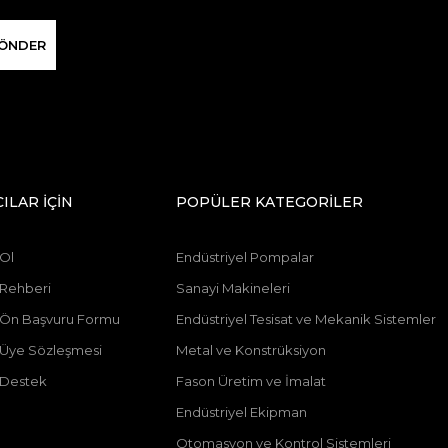
ÖNDER
CILAR İÇİN
POPÜLER KATEGORİLER
 Ol
Endüstriyel Pompalar
 Rehberi
Sanayi Makineleri
ı Ön Başvuru Formu
Endüstriyel Tesisat ve Mekanik Sistemler
ı Üye Sözleşmesi
Metal ve Konstrüksiyon
 Destek
Fason Üretim ve İmalat
Endüstriyel Ekipman
Otomasyon ve Kontrol Sistemleri