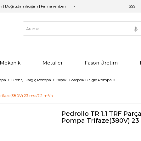
an | Doğrudan iletişim | Firma rehberi
SSS
e Mekanik
Metaller
Fason Üretim
mpa
Drenaj Dalgıç Pompa
Bıçaklı Foseptik Dalgıç Pompa
Trifaze(380V) 23 mss 7.2 m³/h
Pedrollo TR 1.1 TRF Parç
Pompa Trifaze(380V) 23