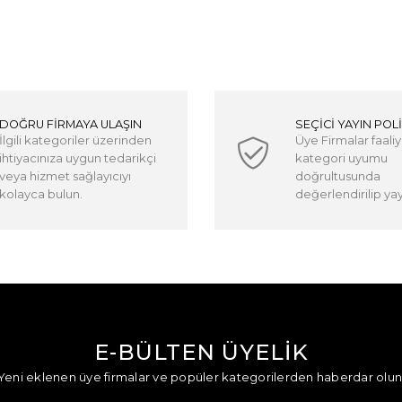
DOĞRU FİRMAYA ULAŞIN
SEÇİCİ YAYIN POLİ
İlgili kategoriler üzerinden
Üye Firmalar faaliy
ihtiyacınıza uygun tedarikçi
kategori uyumu
veya hizmet sağlayıcıyı
doğrultusunda
kolayca bulun.
değerlendirilip yayı
E-BÜLTEN ÜYELİK
Yeni eklenen üye firmalar ve popüler kategorilerden haberdar olun