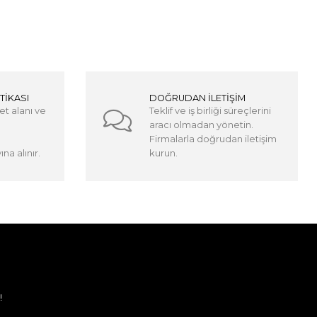
TİKASI
DOĞRUDAN İLETİŞİM
et alanı ve
Teklif ve iş birliği süreçlerini
aracı olmadan yönetin.
Firmalarla doğrudan iletişim
na alınır.
kurun.
!