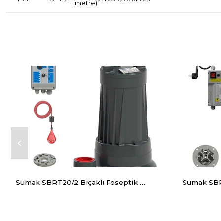
(metre)
Sumak SBRT20/2 Bıçaklı Foseptik Dalgıç Pompa Trifaze (380V) 2.2 Hp