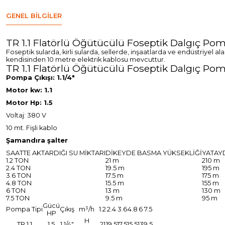
GENEL BILGILER
TR 1.1 Flatörlü Öğütücülü Foseptik Dalgıç Po
Foseptik sularda, kirli sularda, sellerde, inşaatlarda ve endüstriyel
kendisinden 10 metre elektrik kablosu mevcuttur.
TR 1.1 Flatörlü Öğütücülü Foseptik Dalgıç Pomp
Pompa Çıkışı: 1.1/4"
Motor kw: 1.1
Motor Hp: 1.5
Voltaj: 380 V
10 mt. Fişli kablo
Şamandıra şalter
SAATTE AKTARDIĞI SU MİKTARI
DİKEYDE BASMA YÜKSEKLİĞİ
YATAY
1.2 TON
21 m
210 m
2.4 TON
19.5 m
195 m
3.6 TON
17.5 m
175 m
4.8 TON
15.5 m
155 m
6 TON
13 m
130 m
7.5 TON
9.5 m
95 m
Gücü
Pompa Tipi
Çıkış
m³/h
1.2
2.4
3.6
4.8
6
7.5
HP
H
TR 1.1
1.5
1.1/4"
21
19.5
17.5
15.5
13
9.5