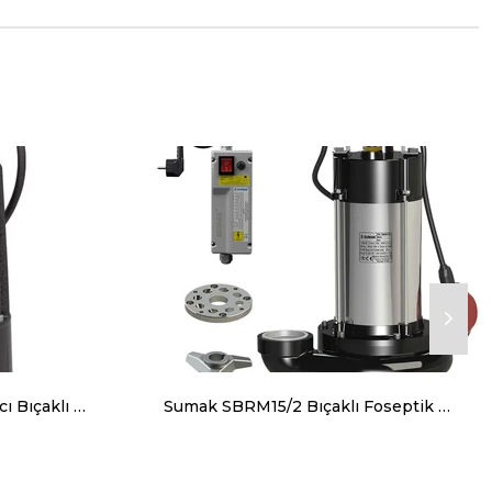
Pedrollo TRm 1.1 Parçalayıcı Bıçaklı (Öğütücülü) Foseptik Dalğıç Pompa Monofaze (220V) 23 mss 7.2 m³/h
Sumak SBRM15/2 Bıçaklı Foseptik Dalgıç Pompa Monofaze (220V) 1.5 HP