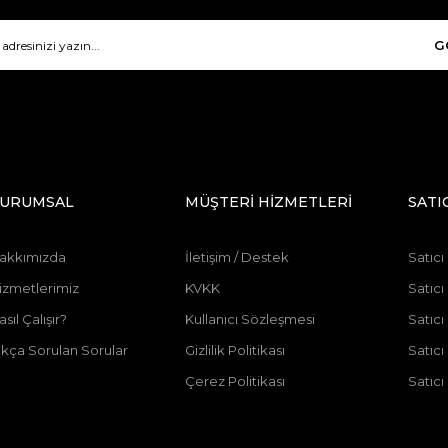
G
URUMSAL
MÜŞTERİ HİZMETLERİ
SATI
akkımızda
İletişim / Destek
Satıcı
izmetlerimiz
KVKK
Satıcı
asıl Çalışır?
Kullanıcı Sözleşmesi
Satıc
ıkça Sorulan Sorular
Gizlilik Politikası
Satıc
Çerez Politikası
Satıcı