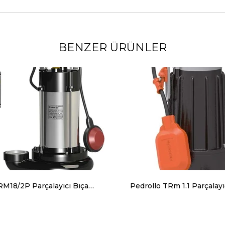
BENZER ÜRÜNLER
Sumak SBRM18/2P Parçalayıcı Bıçaklı Foseptik Dalgıç Pompa Monofaze (220V) 1.8 Hp