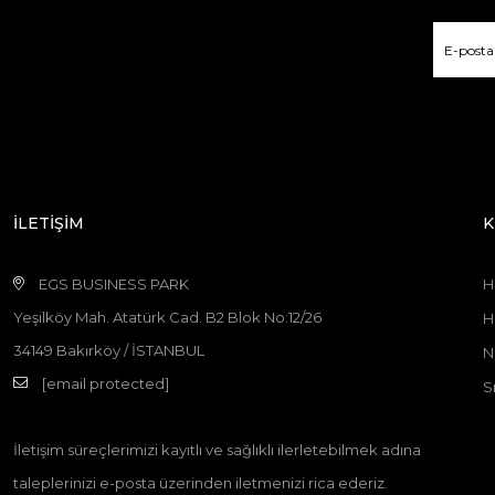
İLETİŞİM
K
EGS BUSINESS PARK
H
Yeşilköy Mah. Atatürk Cad. B2 Blok No:12/26
H
34149 Bakırköy / İSTANBUL
N
[email protected]
S
İletişim süreçlerimizi kayıtlı ve sağlıklı ilerletebilmek adına
taleplerinizi e-posta üzerinden iletmenizi rica ederiz.