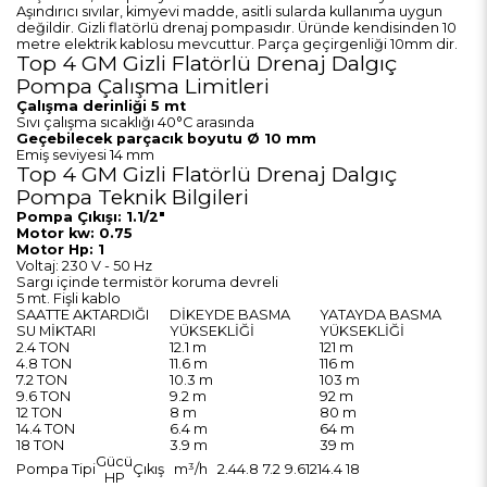
Aşındırıcı sıvılar, kimyevi madde, asitli sularda kullanıma uygun
değildir. Gizli flatörlü drenaj pompasıdır. Üründe kendisinden 10
metre elektrik kablosu mevcuttur. Parça geçirgenliği 10mm dir.
Top 4 GM Gizli Flatörlü Drenaj Dalgıç
Pompa Çalışma Limitleri
Çalışma derinliği 5 mt
Sıvı çalışma sıcaklığı 40°C arasında
Geçebilecek parçacık boyutu Ø 10 mm
Emiş seviyesi 14 mm
Top 4 GM Gizli Flatörlü Drenaj Dalgıç
Pompa Teknik Bilgileri
Pompa Çıkışı: 1.1/2"
Motor kw: 0.75
Motor Hp: 1
Voltaj: 230 V - 50 Hz
Sargı içinde termistör koruma devreli
5 mt. Fişli kablo
SAATTE AKTARDIĞI
DİKEYDE BASMA
YATAYDA BASMA
SU MİKTARI
YÜKSEKLİĞİ
YÜKSEKLİĞİ
2.4 TON
12.1 m
121 m
4.8 TON
11.6 m
116 m
7.2 TON
10.3 m
103 m
9.6 TON
9.2 m
92 m
12 TON
8 m
80 m
14.4 TON
6.4 m
64 m
18 TON
3.9 m
39 m
Gücü
Pompa Tipi
Çıkış
m³/h
2.4
4.8
7.2
9.6
12
14.4
18
HP