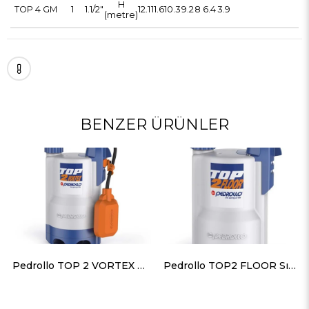
H
TOP 4 GM
1
1.1/2"
12.1
11.6
10.3
9.2
8
6.4
3.9
(metre)
BENZER ÜRÜNLER
Pedrollo TOP 2 VORTEX Flatörlü Plastik Gövdeli Drenaj Dalgıç Pompa 7 mss 10.8 m³/h
Pedrollo TOP2 FLOOR Sıfırdan Emişli Plastik Gövdeli Drenaj Dalgıç Pompa 9 mss 9.6 m³/h