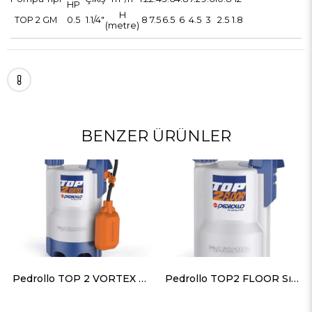
HP
H
TOP 2 GM
0.5
1.1/4"
8
7.5
6.5
6
4.5
3
2.5
1.8
(metre)
BENZER ÜRÜNLER
Pedrollo TOP 2 VORTEX Flatörlü Plastik Gövdeli Drenaj Dalgıç Pompa 7 mss 10.8 m³/h
Pedrollo TOP2 FLOOR Sıfırdan Emişli Plastik Gövdeli Drenaj Dalgıç Pompa 9 mss 9.6 m³/h