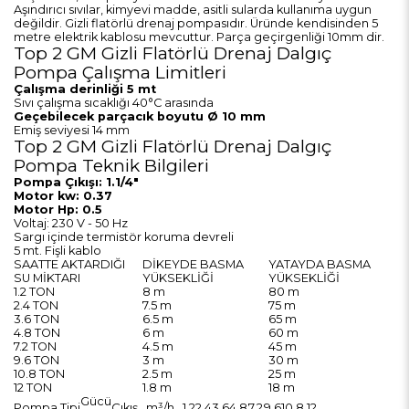
Aşındırıcı sıvılar, kimyevi madde, asitli sularda kullanıma uygun
değildir. Gizli flatörlü drenaj pompasıdır. Üründe kendisinden 5
metre elektrik kablosu mevcuttur. Parça geçirgenliği 10mm dir.
Top 2 GM Gizli Flatörlü Drenaj Dalgıç
Pompa Çalışma Limitleri
Çalışma derinliği 5 mt
Sıvı çalışma sıcaklığı 40°C arasında
Geçebilecek parçacık boyutu Ø 10 mm
Emiş seviyesi 14 mm
Top 2 GM Gizli Flatörlü Drenaj Dalgıç
Pompa Teknik Bilgileri
Pompa Çıkışı: 1.1/4"
Motor kw: 0.37
Motor Hp: 0.5
Voltaj: 230 V - 50 Hz
Sargı içinde termistör koruma devreli
5 mt. Fişli kablo
SAATTE AKTARDIĞI
DİKEYDE BASMA
YATAYDA BASMA
SU MİKTARI
YÜKSEKLİĞİ
YÜKSEKLİĞİ
1.2 TON
8 m
80 m
2.4 TON
7.5 m
75 m
3.6 TON
6.5 m
65 m
4.8 TON
6 m
60 m
7.2 TON
4.5 m
45 m
9.6 TON
3 m
30 m
10.8 TON
2.5 m
25 m
12 TON
1.8 m
18 m
Gücü
Pompa Tipi
Çıkış
m³/h
1.2
2.4
3.6
4.8
7.2
9.6
10.8
12