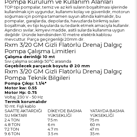
Pompa Kurulum ve Kullanım Alanları
TOP tipi pompalar, temiz ve az kirli suların boşaltılması işlerinde
kullanılmak için uygundur, kullanımı kolay ve güvenlidir, motorun
soğuması için pompa tamamen suyun altında kalmalıdır, bu
pompalar, garajlarda, depolarda, havuzlarda birikmiş suları
boşaltmak, ev tipi kuyularda su tedarik etmek amacıyla kullanılır.
Aşındırıcı sıvılar, kimyevi madde, asitli sularda kullanıma uygun
değildir. Üründe kendisinden 10 metre elektrik kablosu
mevcuttur. Parça geçirgenliği 20mm dir.
Rxm 3/20 GM Gizli Flatörlü Drenaj Dalgıç
Pompa Çalışma Limitleri
Çalışma derinliği 10 mt
Sıvı çalışma sıcaklığı 50°C arasında
Geçebilecek parçacık boyutu Ø 20 mm
Rxm 3/20 GM Gizli Flatörlü Drenaj Dalgıç
Pompa Teknik Bilgileri
Pompa Çıkışı: 1.1/4"
Motor kw: 0.55
Motor Hp: 0.75
Voltaj: 230 V - 50 Hz
Termik korumalıdır
10 mt. Fişli kablo
SAATTE AKTARDIĞI
DİKEYDE BASMA
YATAYDA BASMA
SU MİKTARI
YÜKSEKLİĞİ
YÜKSEKLİĞİ
2.4 TON
7.5 m
75 m
4.8 TON
6 m
60 m
7.2 TON
4.7 m
47 m
9.6 TON
3.5 m
35 m