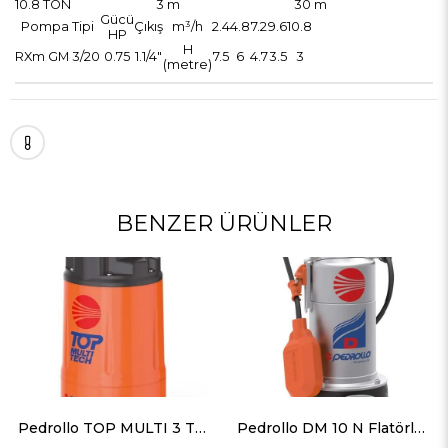
10.8 TON
3 m
30 m
Gücü
Pompa Tipi
Çıkış
m³/h
2.4
4.8
7.2
9.6
10.8
HP
H
RXm GM 3/20
0.75
1.1/4"
7.5
6
4.7
3.5
3
(metre)
BENZER ÜRÜNLER
Pedrollo TOP MULTI 3 TECH Otomatik Hidroforlu Drenaj Dalgıç Pompa
Pedrollo DM 10 N Flatörlü Paslanmaz Gövdeli Drenaj Dalgıç Pompa