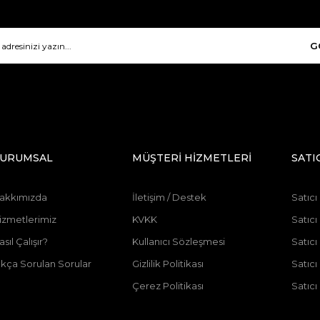
G
URUMSAL
MÜŞTERİ HİZMETLERİ
SATI
akkımızda
İletişim / Destek
Satıcı
izmetlerimiz
KVKK
Satıcı
asıl Çalışır?
Kullanıcı Sözleşmesi
Satıc
ıkça Sorulan Sorular
Gizlilik Politikası
Satıc
Çerez Politikası
Satıcı