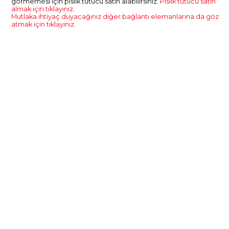
görmemesi için pislik tutucu satın alabilirsiniz.
Pislik tutucu satın
almak için tıklayınız.
Mutlaka ihtiyaç duyacağınız diğer bağlantı elemanlarına da göz
atmak için tıklayınız.