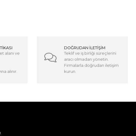
TİKASI
DOĞRUDAN İLETİŞİM
et alanı ve
Teklif ve iş birliği süreçlerini
aracı olmadan yönetin.
Firmalarla doğrudan iletişim
na alınır.
kurun.
!