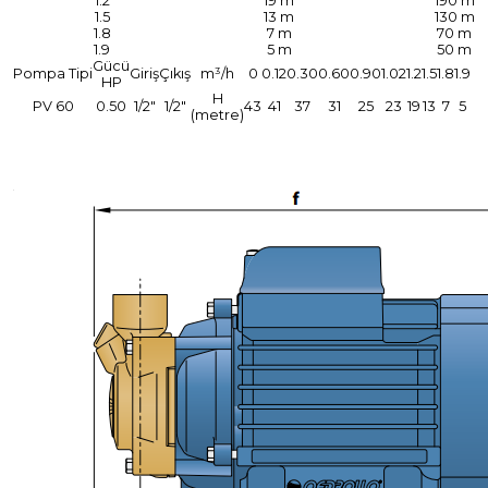
1.2
19 m
190 m
1.5
13 m
130 m
1.8
7 m
70 m
1.9
5 m
50 m
Gücü
Pompa Tipi
Giriş
Çıkış
m³/h
0
0.12
0.30
0.60
0.90
1.02
1.2
1.5
1.8
1.9
HP
H
PV 60
0.50
1/2"
1/2"
43
41
37
31
25
23
19
13
7
5
(metre)