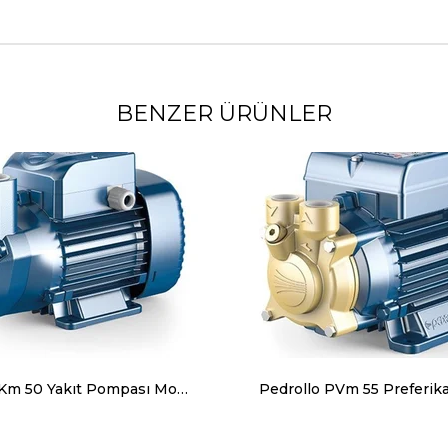
BENZER ÜRÜNLER
Pedrollo CKm 50 Yakıt Pompası Monofaze (220 Volt) 0.5 Hp 35 mss