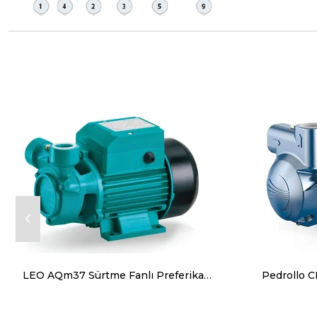
LEO AQm37 Sürtme Fanlı Preferikal Pompa Yandan Çıkışlı 0.50 Hp 40 mss 40 l/d