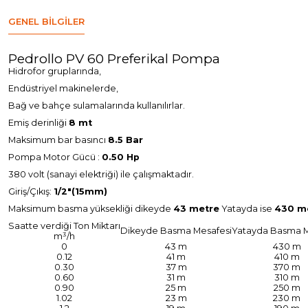
GENEL BILGILER
Pedrollo PV 60 Preferikal Pompa
Hidrofor gruplarında,
Endüstriyel makinelerde,
Bağ ve bahçe sulamalarında kullanılırlar.
Emiş derinliği
8 mt
Maksimum bar basıncı
8.5 Bar
Pompa Motor Gücü :
0.50 Hp
380 volt (sanayi elektriği) ile çalışmaktadır.
Giriş/Çıkış:
1/2"(15mm)
Maksimum basma yüksekliği dikeyde
43 metre
Yatayda ise
430 m
Saatte verdiği Ton Miktarı
Dikeyde Basma Mesafesi
Yatayda Basma M
m³/h
0
43 m
430 m
0.12
41 m
410 m
0.30
37 m
370 m
0.60
31 m
310 m
0.90
25 m
250 m
1.02
23 m
230 m