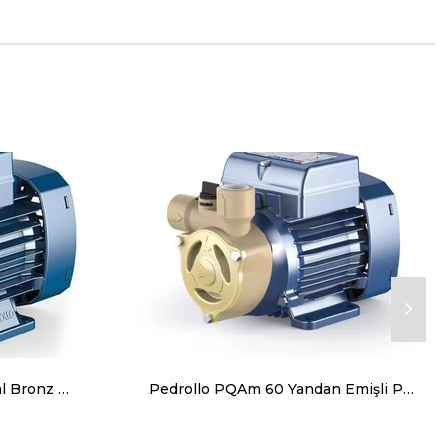
Pedrollo PVm 55 Preferikal Bronz Gövdeli Pompa Monofaze (220 Volt) 0.25 Hp 42 mss
Pedrollo PQAm 60 Yandan Emişli Preferikal Pompa Monofaze (220V) 0.5 Hp 40 mss