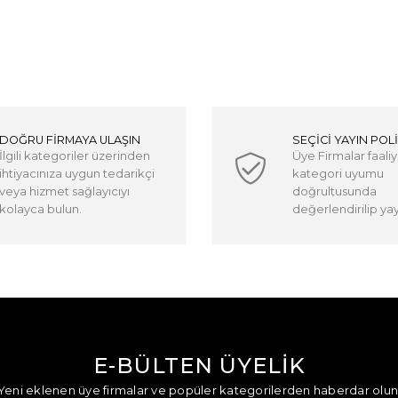
DOĞRU FİRMAYA ULAŞIN
SEÇİCİ YAYIN POLİ
İlgili kategoriler üzerinden
Üye Firmalar faaliy
ihtiyacınıza uygun tedarikçi
kategori uyumu
veya hizmet sağlayıcıyı
doğrultusunda
kolayca bulun.
değerlendirilip yayı
E-BÜLTEN ÜYELİK
Yeni eklenen üye firmalar ve popüler kategorilerden haberdar olun