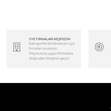
ÜYE FİRMALARI KEŞFEDİN
Kategorilerde listelenen üye
firmaları inceleyin.
İhtiyacınıza uygun firmalarla
doğrudan iletişime geçin.