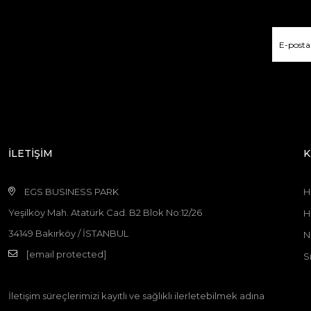
İLETİŞİM
K
EGS BUSINESS PARK
H
Yeşilköy Mah. Atatürk Cad. B2 Blok No:12/26
H
34149 Bakırköy / İSTANBUL
N
[email protected]
S
İletişim süreçlerimizi kayıtlı ve sağlıklı ilerletebilmek adına