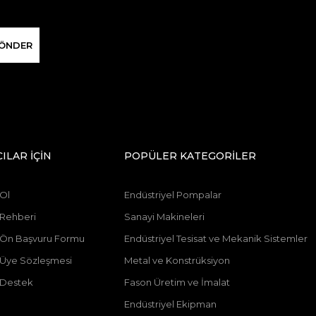
ÖNDER
CILAR İÇİN
POPÜLER KATEGORİLER
 Ol
Endüstriyel Pompalar
 Rehberi
Sanayi Makineleri
ı Ön Başvuru Formu
Endüstriyel Tesisat ve Mekanik Sistemler
ı Üye Sözleşmesi
Metal ve Konstrüksiyon
 Destek
Fason Üretim ve İmalat
Endüstriyel Ekipman