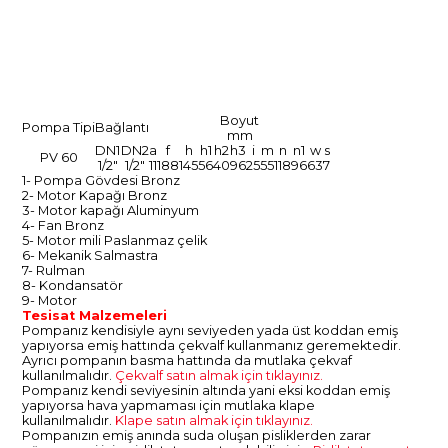
Boyut
Pompa Tipi
Bağlantı
mm
DN1
DN2
a
f
h
h1
h2
h3
i
m
n
n1
w
s
PV 60
1/2"
1/2"
11
188
145
56
40
96
25
55
118
96
63
7
1- Pompa Gövdesi Bronz
2- Motor Kapağı Bronz
3- Motor kapağı Aluminyum
4- Fan Bronz
5- Motor mili Paslanmaz çelik
6- Mekanik Salmastra
7- Rulman
8- Kondansatör
9- Motor
Tesisat Malzemeleri
Pompanız kendisiyle aynı seviyeden yada üst koddan emiş
yapıyorsa emiş hattında çekvalf kullanmanız geremektedir.
Ayrıcı pompanın basma hattında da mutlaka çekvaf
kullanılmalıdır.
Çekvalf satın almak için tıklayınız.
Pompanız kendi seviyesinin altında yani eksi koddan emiş
yapıyorsa hava yapmaması için mutlaka klape
kullanılmalıdır.
Klape satın almak için tıklayınız.
Pompanızın emiş anında suda oluşan pisliklerden zarar