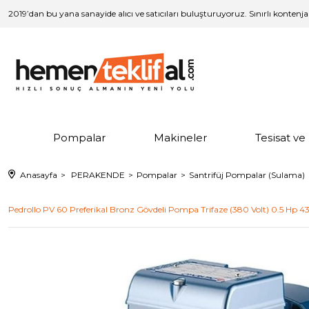
2019’dan bu yana sanayide alıcı ve satıcıları buluşturuyoruz. Sınırlı kontenj
Pompalar
Makineler
Tesisat v
Anasayfa
PERAKENDE
Pompalar
Santrifüj Pompalar (Sulama)
Pedrollo PV 60 Preferikal Bronz Gövdeli Pompa Trifaze (380 Volt) 0.5 Hp 4