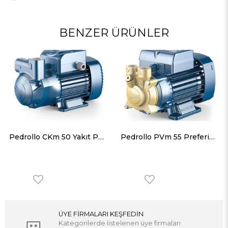
BENZER ÜRÜNLER
Pedrollo CKm 50 Yakıt Pompası Monofaze (220 Volt) 0.5 Hp 35 mss
Pedrollo PVm 55 Preferikal Bronz Gövdeli Pompa Monofaze (220 Volt) 0.25 Hp 42 mss
ÜYE FİRMALARI KEŞFEDİN
Kategorilerde listelenen üye firmaları