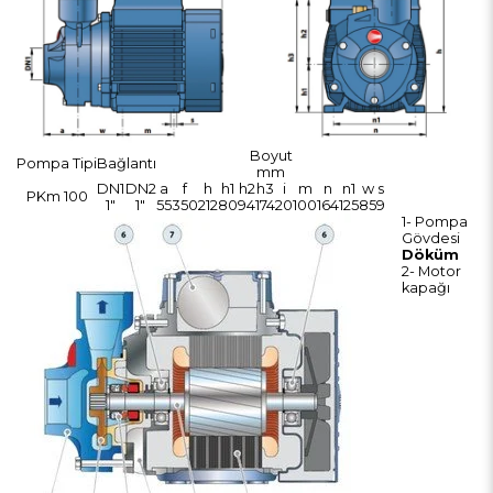
Boyut
Pompa Tipi
Bağlantı
mm
DN1
DN2
a
f
h
h1
h2
h3
i
m
n
n1
w
s
PKm 100
1"
1"
55
350
212
80
94
174
20
100
164
125
85
9
1- Pompa
Gövdesi
Döküm
2- Motor
kapağı