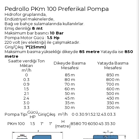
Pedrollo PKm 100 Preferikal Pompa
Hidrofor gruplarında,
Endüstriyel makinelerde,
Bağ ve bahçe sulamalarında kullanılırlar.
Emiş derinliği
8 mt
Maksimum bar basıncı
10 Bar
Pompa Motor Gücü :
1.5 Hp
220 volt (ev elektriği) ile çalışmaktadır.
Giriş/Çıkış:
1"(25mm)
Maksimum basma yüksekliği dikeyde
85 metre
Yatayda ise
850
metre
Saatte verdiği Ton
Dikeyde Basma
Yatayda Basma
Miktarı
Mesafesi
Mesafesi
m³/h
0
85 m
850 m
0.3
80 m
800 m
0.9
70 m
700 m
1.5
60 m
600 m
2.1
50 m
500 m
2.4
45 m
450 m
3.0
35 m
350 m
3.3
30 m
300 m
Gücü
Pompa Tipi
Giriş
Çıkış
m³/h
0
0.3
0.9
1.5
2.1
2.4
3.0
3.3
HP
H
PKm 100
1.5
1"
1"
85
80
70
60
50
45
35
30
(metre)