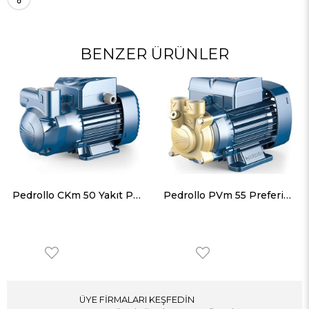
BENZER ÜRÜNLER
Pedrollo CKm 50 Yakıt Pompası Monofaze (220 Volt) 0.5 Hp 35 mss
Pedrollo PVm 55 Preferikal Bronz Gövdeli Pompa Monofaze (220 Volt) 0.25 Hp 42 mss
ÜYE FİRMALARI KEŞFEDİN