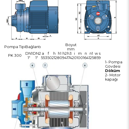
Boyut
Pompa Tipi
Bağlantı
mm
DN1
DN2
a
f
h
h1
h2
h3
i
m
n
n1
w
s
PK 300
1"
1"
55
350
212
80
94
174
20
100
164
125
85
9
1- Pompa
Gövdesi
Döküm
2- Motor
kapağı