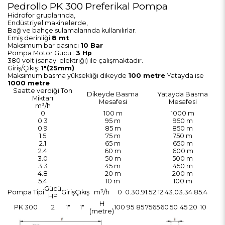
Pedrollo PK 300 Preferikal Pompa
Hidrofor gruplarında,
Endüstriyel makinelerde,
Bağ ve bahçe sulamalarında kullanılırlar.
Emiş derinliği
8 mt
Maksimum bar basıncı
10 Bar
Pompa Motor Gücü :
3 Hp
380 volt (sanayi elektriği) ile çalışmaktadır.
Giriş/Çıkış:
1"(25mm)
Maksimum basma yüksekliği dikeyde
100 metre
Yatayda ise
1000 metre
Saatte verdiği Ton
Dikeyde Basma
Yatayda Basma
Miktarı
Mesafesi
Mesafesi
m³/h
0
100 m
1000 m
0.3
95 m
950 m
0.9
85 m
850 m
1.5
75 m
750 m
2.1
65 m
650 m
2.4
60 m
600 m
3.0
50 m
500 m
3.3
45 m
450 m
4.8
20 m
200 m
5.4
10 m
100 m
Gücü
Pompa Tipi
Giriş
Çıkış
m³/h
0
0.3
0.9
1.5
2.1
2.4
3.0
3.3
4.8
5.4
HP
H
PK 300
2
1"
1"
100
95
85
75
65
60
50
45
20
10
(metre)