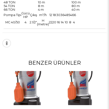
48 TON
10 m
100 m
54 TON
8 m
80 m
66 TON
4 m
40 m
Gücü
Pompa Tipi
Çıkış
m³/h
12
18
30
36
48
54
66
HP
H
MC 40/50
4
2.1/2"
22
20
16
14
10
8
4
(metre)
BENZER ÜRÜNLER