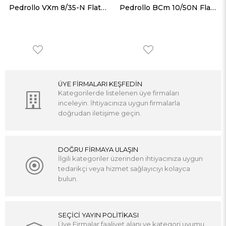
Pedrollo VXm 8/35-N Flatörlü Paslanmaz Gövdeli Foseptik Dalgıç Pompa
Pedrollo BCm 10/50N Flatörlü Paslanmaz Gövdeli Foseptik Dalgıç Pompa
ÜYE FİRMALARI KEŞFEDİN
Kategorilerde listelenen üye firmaları
inceleyin. İhtiyacınıza uygun firmalarla
doğrudan iletişime geçin.
DOĞRU FİRMAYA ULAŞIN
İlgili kategoriler üzerinden ihtiyacınıza uygun
tedarikçi veya hizmet sağlayıcıyı kolayca
bulun.
SEÇİCİ YAYIN POLİTİKASI
Üye Firmalar faaliyet alanı ve kategori uyumu