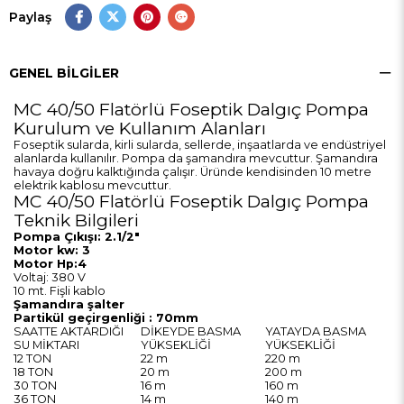
Paylaş
GENEL BILGILER
MC 40/50 Flatörlü Foseptik Dalgıç Pompa
Kurulum ve Kullanım Alanları
Foseptik sularda, kirli sularda, sellerde, inşaatlarda ve endüstriyel
alanlarda kullanılır. Pompa da şamandıra mevcuttur. Şamandıra
havaya doğru kalktığında çalışır. Üründe kendisinden 10 metre
elektrik kablosu mevcuttur.
MC 40/50 Flatörlü Foseptik Dalgıç Pompa
Teknik Bilgileri
Pompa Çıkışı: 2.1/2"
Motor kw: 3
Motor Hp:4
Voltaj: 380 V
10 mt. Fişli kablo
Şamandıra şalter
Partikül geçirgenliği : 70mm
SAATTE AKTARDIĞI
DİKEYDE BASMA
YATAYDA BASMA
SU MİKTARI
YÜKSEKLİĞİ
YÜKSEKLİĞİ
12 TON
22 m
220 m
18 TON
20 m
200 m
30 TON
16 m
160 m
36 TON
14 m
140 m